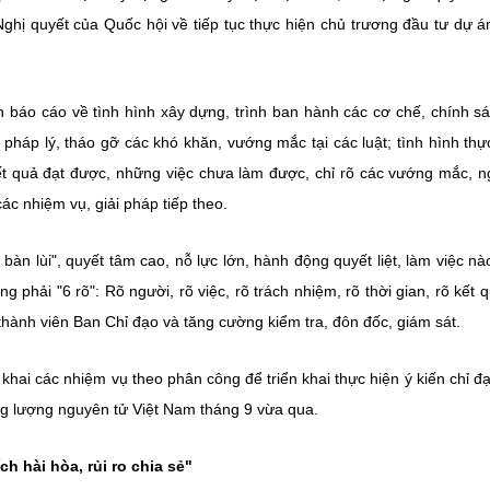
 Nghị quyết của Quốc hội về tiếp tục thực hiện chủ trương đầu tư dự á
báo cáo về tình hình xây dựng, trình ban hành các cơ chế, chính s
pháp lý, tháo gỡ các khó khăn, vướng mắc tại các luật; tình hình thự
ết quả đạt được, những việc chưa làm được, chỉ rõ các vướng mắc, 
ác nhiệm vụ, giải pháp tiếp theo.
àn lùi", quyết tâm cao, nỗ lực lớn, hành động quyết liệt, làm việc nà
g phải "6 rõ": Rõ người, rõ việc, rõ trách nhiệm, rõ thời gian, rõ kết q
thành viên Ban Chỉ đạo và tăng cường kiểm tra, đôn đốc, giám sát.
khai các nhiệm vụ theo phân công để triển khai thực hiện ý kiến chỉ đ
ng lượng nguyên tử Việt Nam tháng 9 vừa qua.
h hài hòa, rủi ro chia sẻ"