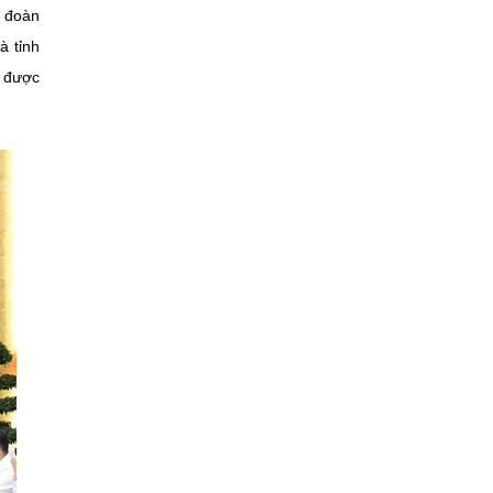
p đoàn
à tỉnh
ã được