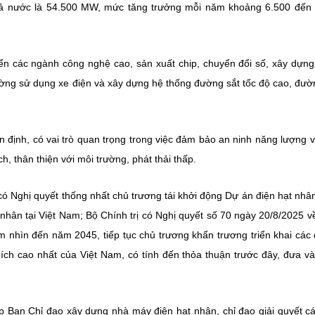
n cả nước là 54.500 MW, mức tăng trưởng mỗi năm khoảng 6.500 đến
riển các ngành công nghệ cao, sản xuất chip, chuyển đổi số, xây dựng
cường sử dụng xe điện và xây dựng hệ thống đường sắt tốc độ cao, đườ
 định, có vai trò quan trọng trong việc đảm bảo an ninh năng lượng 
 thân thiện với môi trường, phát thải thấp.
 Nghị quyết thống nhất chủ trương tái khởi động Dự án điện hạt nhâ
 nhân tại Việt Nam; Bộ Chính trị có Nghị quyết số 70 ngày 20/8/2025 
 nhìn đến năm 2045, tiếp tục chủ trương khẩn trương triển khai các
 ích cao nhất của Việt Nam, có tính đến thỏa thuận trước đây, đưa v
p Ban Chỉ đạo xây dựng nhà máy điện hạt nhân, chỉ đạo giải quyết c