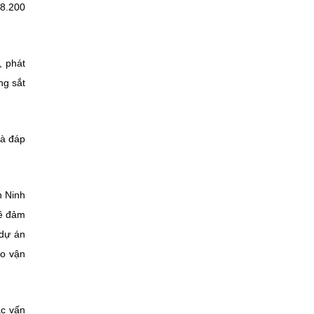
 8.200
, phát
ng sắt
và đáp
n Ninh
về đảm
 dự án
ào vận
ác vấn