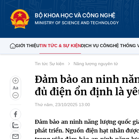
BỘ KHOA HỌC VÀ CÔNG NGHỆ
MINISTRY OF SCIENCE AND TECHNOLOGY
GIỚI THIỆU
TIN TỨC & SỰ KIỆN
DỊCH VỤ CÔNG
HỆ THỐNG 
Tin tức Sự kiện
Năng lượng nguyên tử
Đảm bảo an ninh năn
Aa
đủ điện ổn định là yê
Thứ năm, 23/10/2025 13:00
Đảm bảo an ninh năng lượng quốc gia 
phát triển. Nguồn điện hạt nhân được