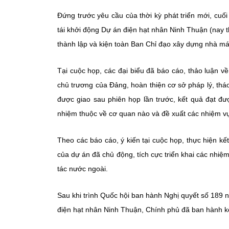
Đứng trước yêu cầu của thời kỳ phát triển mới, cu
tái khởi động Dự án điện hạt nhân Ninh Thuận (nay 
thành lập và kiện toàn Ban Chỉ đạo xây dựng nhà má
Tại cuộc họp, các đại biểu đã báo cáo, thảo luận v
chủ trương của Đảng, hoàn thiện cơ sở pháp lý, tháo
được giao sau phiên họp lần trước, kết quả đạt đ
nhiệm thuộc về cơ quan nào và đề xuất các nhiệm vụ,
Theo các báo cáo, ý kiến tại cuộc họp, thực hiện kế
của dự án đã chủ động, tích cực triển khai các nhiệ
tác nước ngoài.
Sau khi trình Quốc hội ban hành Nghị quyết số 189 
điện hạt nhân Ninh Thuận, Chính phủ đã ban hành kế