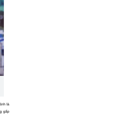
ịnh là
ng gấp