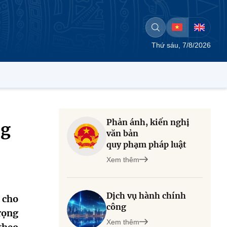
Thứ sáu, 7/8/2026
Phản ánh, kiến nghị
ng
văn bản
quy phạm pháp luật
Xem thêm
Dịch vụ hành chính
 cho
công
rọng
Xem thêm