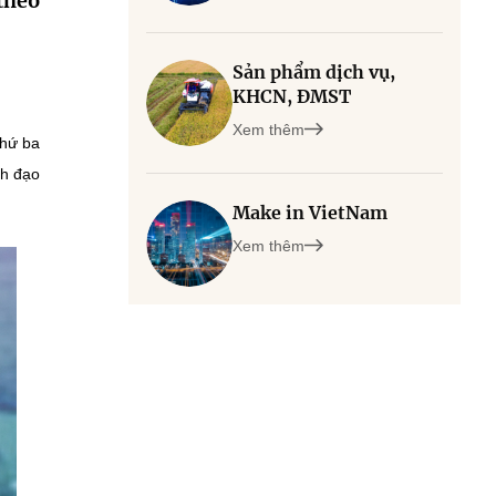
theo
Sản phẩm dịch vụ,
KHCN, ĐMST
Xem thêm
thứ ba
nh đạo
Make in VietNam
Xem thêm