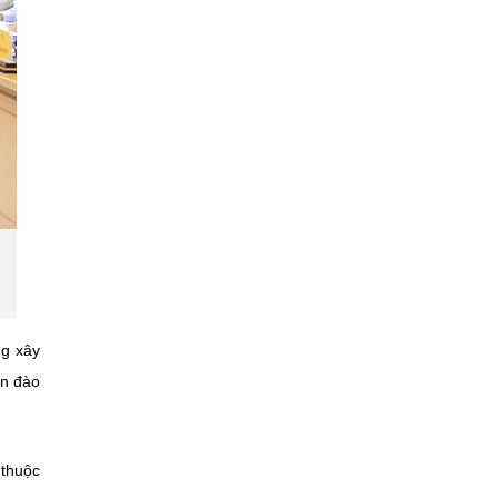
ng xây
án đào
 thuộc