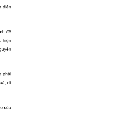
n điện
ách để
c hiện
nguyên
o phải
uả, rõ
ạo của