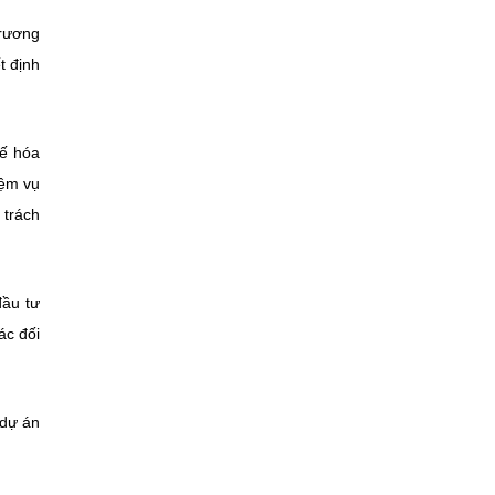
trương
t định
hế hóa
iệm vụ
 trách
đầu tư
ác đối
 dự án