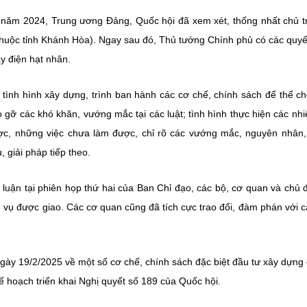
ối năm 2024, Trung ương Đảng, Quốc hội đã xem xét, thống nhất chủ 
thuộc tỉnh Khánh Hòa). Ngay sau đó, Thủ tướng Chính phủ có các quyế
y điện hạt nhân.
ề tình hình xây dựng, trình ban hành các cơ chế, chính sách để thể c
 gỡ các khó khăn, vướng mắc tại các luật; tình hình thực hiện các nh
ược, những việc chưa làm được, chỉ rõ các vướng mắc, nguyên nhân,
 giải pháp tiếp theo.
t luận tại phiên họp thứ hai của Ban Chỉ đạo, các bộ, cơ quan và chủ 
m vụ được giao. Các cơ quan cũng đã tích cực trao đổi, đàm phán với c
ngày 19/2/2025 về một số cơ chế, chính sách đặc biệt đầu tư xây dựng
 hoạch triển khai Nghị quyết số 189 của Quốc hội.