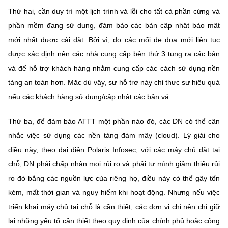
Thứ hai, cần duy trì một lịch trình vá lỗi cho tất cả phần cứng và
phần mềm đang sử dụng, đảm bảo các bản cập nhật bảo mật
mới nhất được cài đặt. Bởi vì, do các mối đe dọa mới liên tục
được xác định nên các nhà cung cấp bên thứ 3 tung ra các bản
vá để hỗ trợ khách hàng nhằm cung cấp các cách sử dụng nền
tảng an toàn hơn. Mặc dù vậy, sự hỗ trợ này chỉ thực sự hiệu quả
nếu các khách hàng sử dụng/cập nhật các bản vá.
Thứ ba, để đảm bảo ATTT một phần nào đó, các DN có thể cân
nhắc việc sử dụng các nền tảng đám mây (cloud). Lý giải cho
điều này, theo đại diện Polaris Infosec, với các máy chủ đặt tại
chỗ, DN phải chấp nhận mọi rủi ro và phải tự mình giảm thiểu rủi
ro đó bằng các nguồn lực của riêng họ, điều này có thể gây tốn
kém, mất thời gian và nguy hiểm khi hoạt động. Nhưng nếu việc
triển khai máy chủ tại chỗ là cần thiết, các đơn vị chỉ nên chỉ giữ
lại những yếu tố cần thiết theo quy định của chính phủ hoặc công