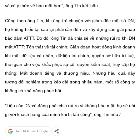
và có ý thức về bảo mật hơn", ông Tín kết luận.
Cũng theo ông Tín, khi ông trò chuyện với giám đốc một số DN,
họ không hiểu tại sao lại phải cần đến và xây dựng các giải pháp
bảo đảm ATTT. Do đó, ông Tín đã chia sẻ về những rủi ro khi DN
mất ATTT: Tổn thất về tài chính; Gián đoạn hoạt động kinh doanh
khi mất dữ liệu cá nhân, dữ liệu tài chính, quyền sở hữu trí tuệ,
thời gian cho việc khắc phục sự cố, quyền kiểm soát, truy cập hệ
thống; Mất doanh tiếng và thương hiệu. Những hậu quả này
tương đối nghiêm trọng kéo dài trong nhiều năm, một số công ty
không có khả năng phục hồi.
"Liệu các DN có đáng phải chịu rủi ro vì không bảo mật, họ sẽ nói
gì với khách hàng của mình khi bị tấn công", ông Tín nêu./.
Thêm MST trên Google