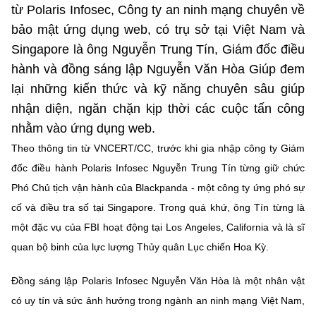
Chọn ngôn ngữ
từ Polaris Infosec, Công ty an ninh mạng chuyên về
bảo mật ứng dụng web, có trụ sở tại Việt Nam và
Vietnamese
English
Singapore là ông Nguyễn Trung Tín, Giám đốc điều
hành và đồng sáng lập Nguyễn Văn Hòa Giúp đem
lại những kiến thức và kỹ năng chuyên sâu giúp
nhận diện, ngăn chặn kịp thời các cuộc tấn công
BỘ KHOA HỌC VÀ CÔNG NGHỆ
MINISTRY OF SCIENCE AND TECHNOLOGY
nhằm vào ứng dụng web.
Theo thông tin từ VNCERT/CC, trước khi gia nhập công ty Giám
Điều khoản sử dụng
Theo dõi MST:
Góp ý
đốc điều hành Polaris Infosec Nguyễn Trung Tín từng giữ chức
Phó Chủ tịch vận hành của Blackpanda - một công ty ứng phó sự
Cơ quan chủ quản: Bộ Khoa học và Công nghệ (MST)
cố và điều tra số tại Singapore. Trong quá khứ, ông Tín từng là
Chịu trách nhiệm nội dung: Nguyễn Thị Hải Hằng
Giám đốc Trung tâm Truyền thông Khoa học và Công nghệ.
một đặc vụ của FBI hoạt động tại Los Angeles, California và là sĩ
Liên hệ
quan bộ binh của lực lượng Thủy quân Lục chiến Hoa Kỳ.
Địa chỉ: Ban Biên tập Cổng TTĐT - 18 Nguyễn Du, TP. Hà Nội
Điện thoại: 024 3936 9506
Đồng sáng lập Polaris Infosec Nguyễn Văn Hòa là một nhân vật
Email:
stc@mst.gov.vn
có uy tín và sức ảnh hưởng trong ngành an ninh mạng Việt Nam,
©2026 Bản quyền thuộc Bộ Khoa Học và Công Nghệ