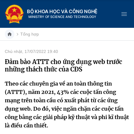
BỘ KHOA HỌC VÀ CÔNG NGHỆ
MINISTRY OF SCIENCE AND TECHNOLOGY
Tổng hợp
Chủ nhật, 17/07/2022 19:40
Danh mục
Đảm bảo ATTT cho ứng dụng web trước
những thách thức của CĐS
Trang chủ
Theo các chuyên gia về an toàn thông tin
Giới thiệu
(ATTT), năm 2021, 43% các cuộc tấn công
Chức năng nhiệm vụ
Tin tức sự kiện
mạng trên toàn cầu có xuất phát từ các ứng
dụng web. Do đó, việc ngăn chặn các cuộc tấn
Dịch vụ công
Cơ cấu tổ chức
Khoa học và Công nghệ
công bằng các giải pháp kỹ thuật và phi kĩ thuật
là điều cần thiết.
Hệ thống văn bản
Lịch sử phát triển
Đổi mới sáng tạo