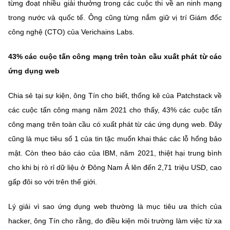
(Ghi rõ nguồn "https://mst.gov.vn" khi phát hành lại thông tin từ
từng đoạt nhiều giải thưởng trong các cuộc thi về an ninh mạng
website này)
trong nước và quốc tế. Ông cũng từng nắm giữ vị trí Giám đốc
công nghệ (CTO) của Verichains Labs.
43% các cuộc tấn công mạng trên toàn cầu xuất phát từ các
ứng dụng web
Chia sẻ tại sự kiện, ông Tín cho biết, thống kê của Patchstack về
các cuộc tấn công mạng năm 2021 cho thấy, 43% các cuộc tấn
công mạng trên toàn cầu có xuất phát từ các ứng dụng web. Đây
cũng là mục tiêu số 1 của tin tặc muốn khai thác các lỗ hổng bảo
mật. Còn theo báo cáo của IBM, năm 2021, thiệt hại trung bình
cho khi bị rò rỉ dữ liệu ở Đông Nam Á lên đến 2,71 triệu USD, cao
gấp đôi so với trên thế giới.
Lý giải vì sao ứng dụng web thường là mục tiêu ưa thích của
hacker, ông Tín cho rằng, do điều kiện môi trường làm việc từ xa