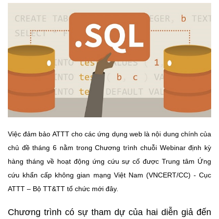
MST IOFFICE
Văn bản QPPL
Sở Khoa học và Công nghệ
Chuyển đổi số
THỐNG KÊ
Văn bản chỉ đạo điều hành
Bưu chính, Viễn thông
Multimedia
Khoa học và Công nghệ
Lấy ý kiến người dân về dự thảo VBQPPL
Sở hữu trí tuệ
THƯ ĐIỆN TỬ
Đổi mới sáng tạo
Tiêu chuẩn, đo lường, chất lượng
Khác
Chuyển đổi số
Năng lượng nguyên tử
Videos
Bưu chính, Viễn thông
Việc đảm bảo ATTT cho các ứng dụng web là nội dung chính của
Tin tổng hợp
Infographic
chủ đề tháng 6 nằm trong Chương trình chuỗi Webinar định kỳ
Sở hữu trí tuệ
Tin địa phương
Ảnh
hàng tháng về hoạt động ứng cứu sự cố được Trung tâm Ứng
cứu khẩn cấp không gian mạng Việt Nam (VNCERT/CC) - Cục
Tiêu chuẩn, đo lường, chất lượng
Voice
ATTT – Bộ TT&TT tổ chức mới đây.
Năng lượng nguyên tử
Nhiệm vụ trọng tâm
Chương trình có sự tham dự của hai diễn giả đến