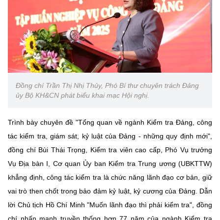
Đồng chí Trần Thị Nhị Thủy, Phó Bí thư chuyên trách Đảng
ủy Bộ KH&CN phát biểu khai mạc Hội nghị.
Trình bày chuyên đề "Tổng quan về ngành Kiểm tra Đảng, công
tác kiểm tra, giám sát, kỷ luật của Đảng - những quy định mới",
đồng chí Bùi Thái Trọng, Kiểm tra viên cao cấp, Phó Vụ trưởng
Vụ Địa bàn I, Cơ quan Ủy ban Kiểm tra Trung ương (UBKTTW)
khẳng định, công tác kiểm tra là chức năng lãnh đạo cơ bản, giữ
vai trò then chốt trong bảo đảm kỷ luật, kỷ cương của Đảng. Dẫn
lời Chủ tịch Hồ Chí Minh "Muốn lãnh đạo thì phải kiểm tra", đồng
chí nhấn mạnh truyền thống hơn 77 năm của ngành Kiểm tra