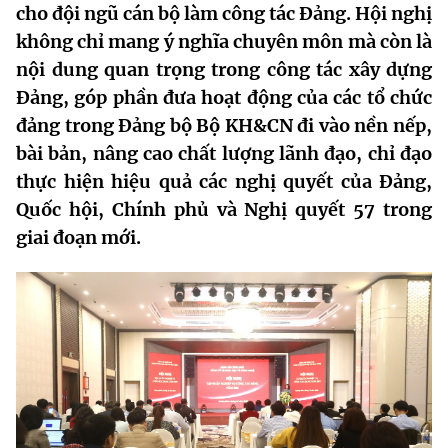
cho đội ngũ cán bộ làm công tác Đảng. Hội nghị
MST IOFFICE
Văn bản QPPL
Sở Khoa học và Công nghệ
Chuyển đổi số
không chỉ mang ý nghĩa chuyên môn mà còn là
nội dung quan trọng trong công tác xây dựng
THỐNG KÊ
Văn bản chỉ đạo điều hành
Bưu chính, Viễn thông
Đảng, góp phần đưa hoạt động của các tổ chức
Multimedia
Khoa học và Công nghệ
Lấy ý kiến người dân về dự thảo VBQPPL
đảng trong Đảng bộ Bộ KH&CN đi vào nền nếp,
Sở hữu trí tuệ
bài bản, nâng cao chất lượng lãnh đạo, chỉ đạo
THƯ ĐIỆN TỬ
Đổi mới sáng tạo
Tiêu chuẩn, đo lường, chất lượng
thực hiện hiệu quả các nghị quyết của Đảng,
Khác
Quốc hội, Chính phủ và Nghị quyết 57 trong
Chuyển đổi số
Năng lượng nguyên tử
giai đoạn mới.
Videos
Bưu chính, Viễn thông
Tin tổng hợp
Infographic
Sở hữu trí tuệ
Tin địa phương
Ảnh
Tiêu chuẩn, đo lường, chất lượng
Voice
Năng lượng nguyên tử
Nhiệm vụ trọng tâm