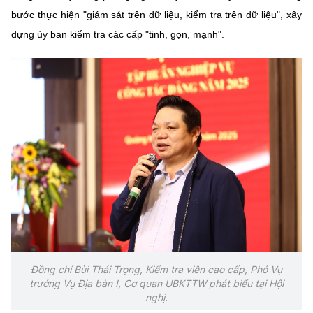
bước thực hiện "giám sát trên dữ liệu, kiểm tra trên dữ liệu", xây
dựng ủy ban kiểm tra các cấp "tinh, gọn, mạnh".
Đồng chí Bùi Thái Trọng, Kiểm tra viên cao cấp, Phó Vụ
trưởng Vụ Địa bàn I, Cơ quan UBKTTW phát biểu tại Hội
nghị.