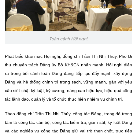
Chọn ngôn ngữ
Vietnamese
English
Toàn cảnh Hội nghị.
BỘ KHOA HỌC VÀ CÔNG NGHỆ
MINISTRY OF SCIENCE AND TECHNOLOGY
Phát biểu khai mạc Hội nghị, đồng chí Trần Thị Nhị Thủy, Phó Bí
Điều khoản sử dụng
Theo dõi MST:
Góp ý
thư chuyên trách Đảng ủy Bộ KH&CN nhấn mạnh, Hội nghị diễn
ra trong bối cảnh toàn Đảng đang tiếp tục đẩy mạnh xây dựng
Đảng và hệ thống chính trị trong sạch, vững mạnh, gắn với yêu
Cơ quan chủ quản: Bộ Khoa học và Công nghệ (MST)
cầu siết chặt kỷ luật, kỷ cương, nâng cao hiệu lực, hiệu quả công
Chịu trách nhiệm nội dung: Nguyễn Thị Hải Hằng
Giám đốc Trung tâm Truyền thông Khoa học và Công nghệ.
tác lãnh đạo, quản lý và tổ chức thực hiện nhiệm vụ chính trị.
Liên hệ
Địa chỉ: Ban Biên tập Cổng TTĐT - 18 Nguyễn Du, TP. Hà Nội
Theo đồng chí Trần Thị Nhị Thủy, công tác Đảng, trong đó trọng
Điện thoại: 024 3936 9506
tâm là công tác cán bộ, công tác kiểm tra, giám sát, kỷ luật Đảng
Email:
stc@mst.gov.vn
và các nghiệp vụ công tác Đảng giữ vai trò then chốt, trực tiếp
©2026 Bản quyền thuộc Bộ Khoa Học và Công Nghệ