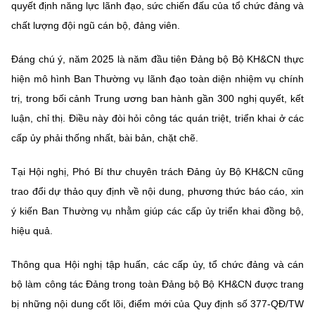
(Ghi rõ nguồn "https://mst.gov.vn" khi phát hành lại thông tin từ
quyết định năng lực lãnh đạo, sức chiến đấu của tổ chức đảng và
website này)
chất lượng đội ngũ cán bộ, đảng viên.
Đáng chú ý, năm 2025 là năm đầu tiên Đảng bộ Bộ KH&CN thực
hiện mô hình Ban Thường vụ lãnh đạo toàn diện nhiệm vụ chính
trị, trong bối cảnh Trung ương ban hành gần 300 nghị quyết, kết
luận, chỉ thị. Điều này đòi hỏi công tác quán triệt, triển khai ở các
cấp ủy phải thống nhất, bài bản, chặt chẽ.
Tại Hội nghị, Phó Bí thư chuyên trách Đảng ủy Bộ KH&CN cũng
trao đổi dự thảo quy định về nội dung, phương thức báo cáo, xin
ý kiến Ban Thường vụ nhằm giúp các cấp ủy triển khai đồng bộ,
hiệu quả.
Thông qua Hội nghị tập huấn, các cấp ủy, tổ chức đảng và cán
bộ làm công tác Đảng trong toàn Đảng bộ Bộ KH&CN được trang
bị những nội dung cốt lõi, điểm mới của Quy định số 377-QĐ/TW