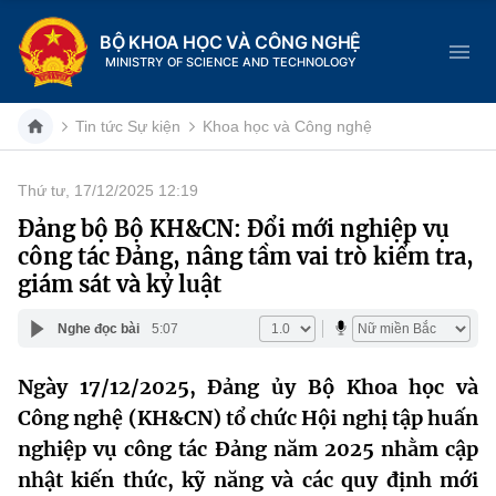
BỘ KHOA HỌC VÀ CÔNG NGHỆ
MINISTRY OF SCIENCE AND TECHNOLOGY
Tin tức Sự kiện
Khoa học và Công nghệ
Thứ tư, 17/12/2025 12:19
Danh mục
Đảng bộ Bộ KH&CN: Đổi mới nghiệp vụ
công tác Đảng, nâng tầm vai trò kiểm tra,
Trang chủ
giám sát và kỷ luật
Giới thiệu
Nghe đọc bài
5:07
Chức năng nhiệm vụ
Tin tức sự kiện
Ngày 17/12/2025, Đảng ủy Bộ Khoa học và
Công nghệ (KH&CN) tổ chức Hội nghị tập huấn
Dịch vụ công
Cơ cấu tổ chức
Khoa học và Công nghệ
nghiệp vụ công tác Đảng năm 2025 nhằm cập
Hệ thống văn bản
Lịch sử phát triển
Đổi mới sáng tạo
nhật kiến thức, kỹ năng và các quy định mới