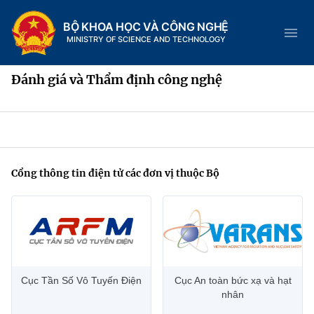
BỘ KHOA HỌC VÀ CÔNG NGHỆ
MINISTRY OF SCIENCE AND TECHNOLOGY
Đánh giá và Thẩm định công nghệ
Danh mục
Trang chủ
Cổng thông tin điện tử các đơn vị thuộc Bộ
Giới thiệu
Chức năng nhiệm vụ
Tin tức sự kiện
Dịch vụ công
Cơ cấu tổ chức
Khoa học và Công nghệ
Cục Tần Số Vô Tuyến Điện
Cục An toàn bức xạ và hạt
nhân
Hệ thống văn bản
Lịch sử phát triển
Đổi mới sáng tạo