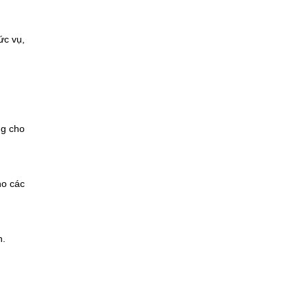
ức vụ,
ng cho
ho các
n.