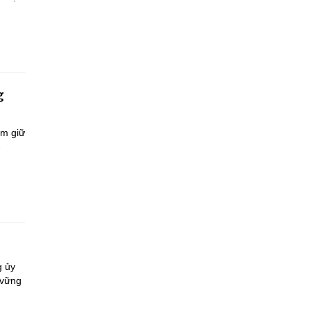
g
ắm giữ
-
g ủy
 vững