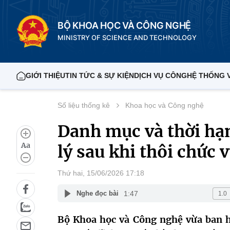
BỘ KHOA HỌC VÀ CÔNG NGHỆ
MINISTRY OF SCIENCE AND TECHNOLOGY
GIỚI THIỆU
TIN TỨC & SỰ KIỆN
DỊCH VỤ CÔNG
HỆ THỐNG 
Số liệu thống kê
Khoa học và Công nghệ
Danh mục và thời hạ
Aa
lý sau khi thôi chức 
Thứ hai, 15/06/2026 17:18
1:47
Nghe đọc bài
Bộ Khoa học và Công nghệ vừa ban