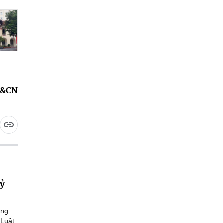
H&CN
kỷ
ông
 Luật