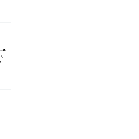
 cao
a,
...