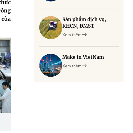
chức
công
 của
Sản phẩm dịch vụ,
KHCN, ĐMST
Xem thêm
Make in VietNam
Xem thêm