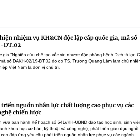
 hiện nhiệm vụ KH&CN độc lập cấp quốc gia, mã số
-ĐT.02
 gia "Nghiên cứu chế tạo vắc xin nhược độc phòng bệnh Dịch tả lợn 
", mã số DAKH-02/19-ĐT.02 do do TS. Trương Quang Lâm làm chủ nhiệ
ệp Việt Nam là đơn vị chủ trì.
 triển nguồn nhân lực chất lượng cao phục vụ các
ghệ chiến lược
 vừa ban hành Kế hoạch số 541//KH-UBND đào tạo học sinh, sinh viên
ành khoa học cơ bản, kỹ thuật và công nghệ; phát triển giáo dục nghề
 cao đáp ứng yêu cầu phát triển nguồn nhân lực phục vụ các ngành...