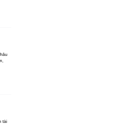
Châu
m,
 tài