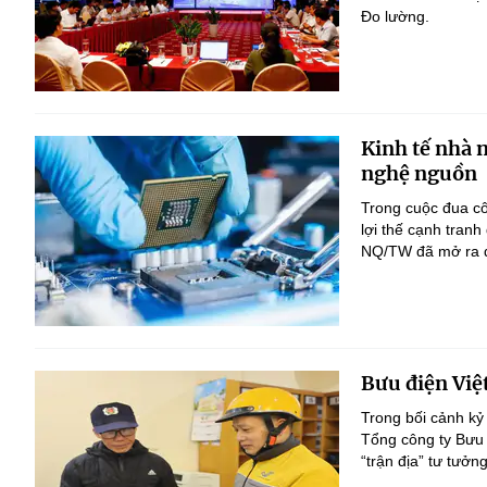
Đo lường.
Kinh tế nhà 
nghệ nguồn
Trong cuộc đua c
lợi thế cạnh tranh
NQ/TW đã mở ra đị
Bưu điện Việ
Trong bối cảnh kỷ
Tổng công ty Bưu 
“trận địa” tư tưởn