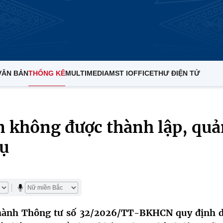
VĂN BẢN
THỐNG KÊ
MULTIMEDIA
MST IOFFICE
THƯ ĐIỆN TỬ
n không được thành lập, quả
vụ
 hành Thông tư số 32/2026/TT-BKHCN quy định 