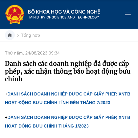
BỘ KHOA HỌC VÀ CÔNG NGHỆ
MINISTRY OF SCIENCE AND TECHNOLOGY
Tổng hợp
Thứ năm, 24/08/2023 09:34
Danh mục
Danh sách các doanh nghiệp đã được cấp
phép, xác nhận thông báo hoạt động bưu
Trang chủ
chính
Giới thiệu
+
DANH SÁCH DOANH NGHIỆP ĐƯỢC CẤP GIẤY PHÉP, XNTB
Chức năng nhiệm vụ
Tin tức sự kiện
HOẠT ĐỘNG BƯU CHÍNH
T
ÍNH ĐẾN THÁNG 7/2023
Dịch vụ công
Cơ cấu tổ chức
Khoa học và Công nghệ
+
DANH SÁCH DOANH NGHIỆP ĐƯỢC CẤP GIẤY PHÉP, XNTB
HOẠT ĐỘNG BƯU CHÍNH THÁNG 1/202
3
Hệ thống văn bản
Lịch sử phát triển
Đổi mới sáng tạo