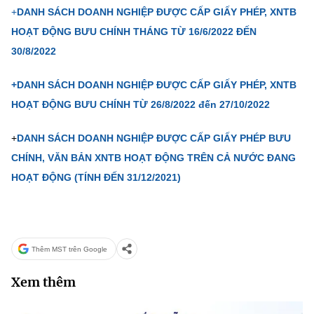
Chọn ngôn ngữ
+
DANH SÁCH DOANH NGHIỆP ĐƯỢC CẤP GIẤY PHÉP, XNTB
HOẠT ĐỘNG BƯU CHÍNH THÁNG TỪ 16/6/2022 ĐẾN
Vietnamese
English
30/8/2022
+DANH SÁCH DOANH NGHIỆP ĐƯỢC CẤP GIẤY PHÉP, XNTB
HOẠT ĐỘNG BƯU CHÍNH TỪ 26/8/2022 đến 27/10/2022
BỘ KHOA HỌC VÀ CÔNG NGHỆ
MINISTRY OF SCIENCE AND TECHNOLOGY
+
DANH SÁCH DOANH NGHIỆP ĐƯỢC CẤP GIẤY PHÉP BƯU
Điều khoản sử dụng
Theo dõi MST:
Góp ý
CHÍNH,
VĂN BẢN XNTB HOẠT ĐỘNG TRÊN CẢ NƯỚC ĐANG
HOẠT ĐỘNG (TÍNH ĐẾN 31/12/2021)
Cơ quan chủ quản: Bộ Khoa học và Công nghệ (MST)
Chịu trách nhiệm nội dung: Nguyễn Thị Hải Hằng
Giám đốc Trung tâm Truyền thông Khoa học và Công nghệ.
Liên hệ
Thêm MST trên Google
Địa chỉ: Ban Biên tập Cổng TTĐT - 18 Nguyễn Du, TP. Hà Nội
Điện thoại: 024 3936 9506
Xem thêm
Email:
stc@mst.gov.vn
©2026 Bản quyền thuộc Bộ Khoa Học và Công Nghệ