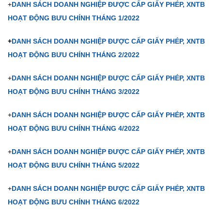
+
DANH SÁCH DOANH NGHIỆP ĐƯỢC CẤP GIẤY PHÉP, XNTB
MST IOFFICE
Văn bản QPPL
Sở Khoa học và Công nghệ
Chuyển đổi số
HOẠT ĐỘNG BƯU CHÍNH THÁNG 1/2022
THỐNG KÊ
Văn bản chỉ đạo điều hành
Bưu chính, Viễn thông
+
DANH SÁCH DOANH NGHIỆP ĐƯỢC CẤP GIẤY PHÉP, XNTB
Multimedia
HOẠT ĐỘNG BƯU CHÍNH THÁNG 2/2022
Khoa học và Công nghệ
Lấy ý kiến người dân về dự thảo VBQPPL
Sở hữu trí tuệ
THƯ ĐIỆN TỬ
+
DANH SÁCH DOANH NGHIỆP ĐƯỢC CẤP GIẤY PHÉP, XNTB
Đổi mới sáng tạo
Tiêu chuẩn, đo lường, chất lượng
HOẠT ĐỘNG BƯU CHÍNH THÁNG
3/2022
Khác
Chuyển đổi số
Năng lượng nguyên tử
+
DANH SÁCH DOANH NGHIỆP ĐƯỢC CẤP GIẤY PHÉP, XNTB
Videos
Bưu chính, Viễn thông
HOẠT ĐỘNG BƯU CHÍNH THÁNG 4
/2022
Tin tổng hợp
Infographic
Sở hữu trí tuệ
+
DANH SÁCH DOANH NGHIỆP ĐƯỢC CẤP GIẤY PHÉP, XNTB
Tin địa phương
Ảnh
HOẠT ĐỘNG BƯU CHÍNH THÁNG 5
/2022
Tiêu chuẩn, đo lường, chất lượng
Voice
+
DANH SÁCH DOANH NGHIỆP ĐƯỢC CẤP GIẤY PHÉP, XNTB
Năng lượng nguyên tử
Nhiệm vụ trọng tâm
HOẠT ĐỘNG BƯU CHÍNH THÁNG 6/2022