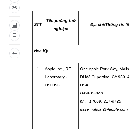
Tên phòng thử
STT
Địa chỉ/Thông tin l
nghiệm
Hoa Kỳ
1
Apple Inc., RF
One Apple Park Way, Mails
Laboratory -
DHW, Cupertino, CA 9501
US0056
USA
Dave Wilson
ph. +1 (669) 227-8725
dave_wilson2@apple.com