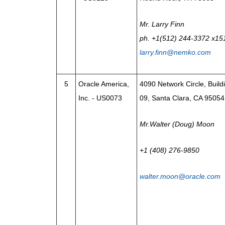
Mr. Larry Finn
ph. +1(512) 244-3372 x15
larry.finn@nemko.com
5
Oracle America,
4090 Network Circle, Buil
Inc. - US0073
09, Santa Clara, CA 95054
Mr.Walter (Doug) Moon
+1 (408) 276-9850
walter.moon@oracle.com