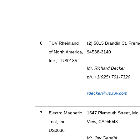
6
TUV Rheinland
(2) 5015 Brandin Ct. Frem
of North America,
94538-3140
Inc., - US0185
Mr. Richard Decker
ph. +1(925) 701-7320
rdecker@us.tuv.com
7
Electro Magnetic
1547 Plymouth Street, Mou
Test, Inc. -
View, CA 94043
US0036
Mr. Jay Gandhi