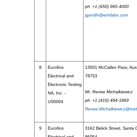
ph. +1 (650) 965-4000
jgandhi@emtlabs.com
8
Eurofins
13501 McCallen Pass, Aust
Electrical and
78753
Electronic Testing
Mr. Renee Michalkiewicz
NA, Inc. -
ph. +1 (410) 494-1869
US0004
Renee.Michalkiewicz@met
9
Eurofins
3162 Belick Street, Santa 
Electrical and
95054