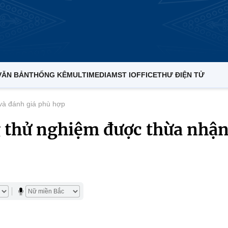
VĂN BẢN
THỐNG KÊ
MULTIMEDIA
MST IOFFICE
THƯ ĐIỆN TỬ
 và đánh giá phù hợp
 thử nghiệm được thừa nhậ