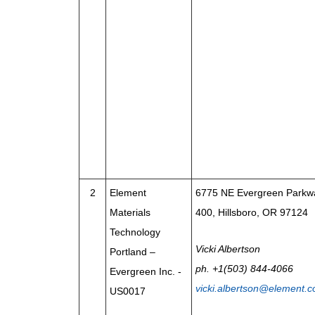
2
Element
6775 NE Evergreen Parkwa
Materials
400, Hillsboro, OR 97124
Technology
Vicki Albertson
Portland –
ph. +1(503) 844-4066
Evergreen Inc. -
vicki.albertson@element.
US0017