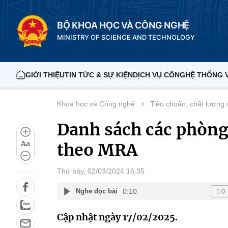
BỘ KHOA HỌC VÀ CÔNG NGHỆ
MINISTRY OF SCIENCE AND TECHNOLOGY
GIỚI THIỆU
TIN TỨC & SỰ KIỆN
DỊCH VỤ CÔNG
HỆ THỐNG 
Khoa học và Công nghệ
Tiêu chuẩn, chất lượng
Danh sách các phòng
Aa
theo MRA
Thứ bảy, 02/03/2024 16:35
0:10
Nghe đọc bài
Cập nhật ngày 17/02/2025.