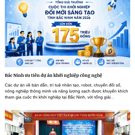
Chọn ngôn ngữ
Vietnamese
English
BỘ KHOA HỌC VÀ CÔNG NGHỆ
MINISTRY OF SCIENCE AND TECHNOLOGY
Điều khoản sử dụng
Theo dõi MST:
Góp ý
Bắc Ninh ưu tiên dự án khởi nghiệp công nghệ
Cơ quan chủ quản: Bộ Khoa học và Công nghệ (MST)
Các dự án về bán dẫn, trí tuệ nhân tạo, robot, chuyển đổi số,
Chịu trách nhiệm nội dung: Nguyễn Thị Hải Hằng
nông nghiệp thông minh và năng lượng sạch được khuyến khích
Giám đốc Trung tâm Truyền thông Khoa học và Công nghệ.
tham gia cuộc thi khởi nghiệp tại Bắc Ninh, với tổng giải...
Liên hệ
Địa chỉ: Ban Biên tập Cổng TTĐT - 18 Nguyễn Du, TP. Hà Nội
Điện thoại: 024 3936 9506
Email:
stc@mst.gov.vn
©2026 Bản quyền thuộc Bộ Khoa Học và Công Nghệ