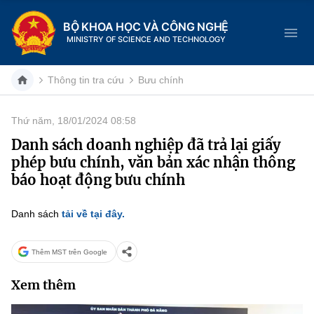
BỘ KHOA HỌC VÀ CÔNG NGHỆ
MINISTRY OF SCIENCE AND TECHNOLOGY
Thông tin tra cứu
Bưu chính
Thứ năm, 18/01/2024 08:58
Danh mục
Danh sách doanh nghiệp đã trả lại giấy
phép bưu chính, văn bản xác nhận thông
Trang chủ
báo hoạt động bưu chính
Giới thiệu
Danh sách
tải về tại đây.
Chức năng nhiệm vụ
Tin tức sự kiện
Thêm MST trên Google
Dịch vụ công
Cơ cấu tổ chức
Khoa học và Công nghệ
Xem thêm
Hệ thống văn bản
Lịch sử phát triển
Đổi mới sáng tạo