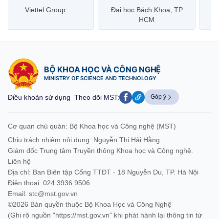
Đại học Bách Khoa, TP
Bưu điện Việt Nam –
Công
HCM
Vietnam Post
BỘ KHOA HỌC VÀ CÔNG NGHỆ
MINISTRY OF SCIENCE AND TECHNOLOGY
Điều khoản sử dụng
Theo dõi MST:
Góp ý
Cơ quan chủ quản: Bộ Khoa học và Công nghệ (MST)
Chịu trách nhiệm nội dung: Nguyễn Thị Hải Hằng
Giám đốc Trung tâm Truyền thông Khoa học và Công nghệ.
Liên hệ
Địa chỉ: Ban Biên tập Cổng TTĐT - 18 Nguyễn Du, TP. Hà Nội
Điện thoại: 024 3936 9506
Email:
stc@mst.gov.vn
©2026 Bản quyền thuộc Bộ Khoa Học và Công Nghệ
(Ghi rõ nguồn "https://mst.gov.vn" khi phát hành lại thông tin từ