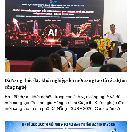
MST IOFFICE
Văn bản QPPL
Sở Khoa học và Công nghệ
Chuyển đổi số
THỐNG KÊ
Văn bản chỉ đạo điều hành
Bưu chính, Viễn thông
Multimedia
Khoa học và Công nghệ
Lấy ý kiến người dân về dự thảo VBQPPL
Sở hữu trí tuệ
THƯ ĐIỆN TỬ
Đổi mới sáng tạo
Tiêu chuẩn, đo lường, chất lượng
Khác
Chuyển đổi số
Năng lượng nguyên tử
Videos
Bưu chính, Viễn thông
Đà Nẵng thúc đẩy khởi nghiệp đổi mới sáng tạo từ các dự án
Tin tổng hợp
Infographic
công nghệ
Sở hữu trí tuệ
Tin địa phương
Ảnh
Hơn 60 dự án khởi nghiệp trong các lĩnh vực công nghệ và đổi
mới sáng tạo đã tham gia Vòng sơ loại Cuộc thi Khởi nghiệp đổi
Tiêu chuẩn, đo lường, chất lượng
mới sáng tạo thành phố Đà Nẵng - SURF 2026. Các dự án có...
Voice
Năng lượng nguyên tử
Nhiệm vụ trọng tâm