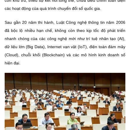
còn khu trú, thiếu sự kết nối tổng thể, chưa điều chỉnh toàn diện
Chọn ngôn ngữ
các hoạt động của quá trình chuyển đổi số quốc gia.
Vietnamese
English
Sau gần 20 năm thi hành, Luật Công nghệ thông tin năm 2006
đã bộc lộ nhiều hạn chế, không còn theo kịp tốc độ phát triển
nhanh chóng của các công nghệ mới như trí tuệ nhân tạo (AI),
BỘ KHOA HỌC VÀ CÔNG NGHỆ
dữ liệu lớn (Big Data), Internet vạn vật (IoT), điện toán đám mây
MINISTRY OF SCIENCE AND TECHNOLOGY
(Cloud), chuỗi khối (Blockchain) và các mô hình kinh doanh số
Điều khoản sử dụng
Theo dõi MST:
Góp ý
hiện đại.
Cơ quan chủ quản: Bộ Khoa học và Công nghệ (MST)
Chịu trách nhiệm nội dung: Nguyễn Thị Hải Hằng
Giám đốc Trung tâm Truyền thông Khoa học và Công nghệ.
Liên hệ
Địa chỉ: Ban Biên tập Cổng TTĐT - 18 Nguyễn Du, TP. Hà Nội
Điện thoại: 024 3936 9506
Email:
stc@mst.gov.vn
©2026 Bản quyền thuộc Bộ Khoa Học và Công Nghệ