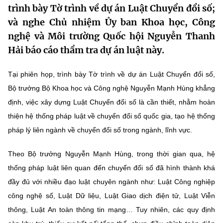
trình bày Tờ trình về dự án Luật Chuyển đổi số;
MST IOFFICE
Văn bản QPPL
Sở Khoa học và Công nghệ
Chuyển đổi số
và nghe Chủ nhiệm Ủy ban Khoa học, Công
THỐNG KÊ
nghệ và Môi trường Quốc hội Nguyễn Thanh
Văn bản chỉ đạo điều hành
Bưu chính, Viễn thông
Hải báo cáo thẩm tra dự án luật này.
Multimedia
Khoa học và Công nghệ
Lấy ý kiến người dân về dự thảo VBQPPL
Sở hữu trí tuệ
Tại phiên họp, trình bày Tờ trình về dự án Luật Chuyển đổi số,
THƯ ĐIỆN TỬ
Đổi mới sáng tạo
Tiêu chuẩn, đo lường, chất lượng
Bộ trưởng Bộ Khoa học và Công nghệ Nguyễn Mạnh Hùng khẳng
Khác
định, việc xây dựng Luật Chuyển đổi số là cần thiết, nhằm hoàn
Chuyển đổi số
Năng lượng nguyên tử
thiện hệ thống pháp luật về chuyển đổi số quốc gia, tạo hệ thống
Videos
pháp lý liên ngành về chuyển đổi số trong ngành, lĩnh vực.
Bưu chính, Viễn thông
Tin tổng hợp
Infographic
Theo Bộ trưởng Nguyễn Mạnh Hùng, trong thời gian qua, hệ
Sở hữu trí tuệ
Tin địa phương
Ảnh
thống pháp luật liên quan đến chuyển đổi số đã hình thành khá
Tiêu chuẩn, đo lường, chất lượng
đầy đủ với nhiều đạo luật chuyên ngành như: Luật Công nghiệp
Voice
công nghệ số, Luật Dữ liệu, Luật Giao dịch điện tử, Luật Viễn
Năng lượng nguyên tử
Nhiệm vụ trọng tâm
thông, Luật An toàn thông tin mạng… Tuy nhiên, các quy định