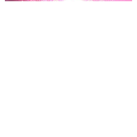
Phú Thọ phát động Chiến dịch 90 ngày xây dựng, hoàn
thiện Kho dữ liệu tỉnh Phú Thọ
Chiến dịch 90 ngày xây dựng, hoàn thiện Kho dữ liệu tỉnh Phú
Thọ nhằm chuẩn hóa, làm sạch, làm giàu, kết nối và đồng bộ dữ
liệu, hình thành kho dữ liệu dùng chung phục vụ công tác...