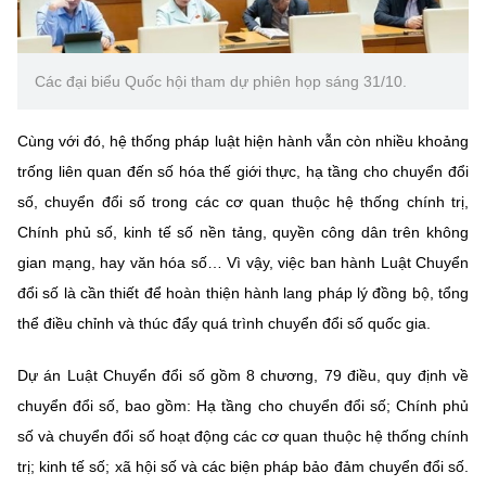
(Ghi rõ nguồn "https://mst.gov.vn" khi phát hành lại thông tin từ
website này)
Các đại biểu Quốc hội tham dự phiên họp sáng 31/10.
Cùng với đó, hệ thống pháp luật hiện hành vẫn còn nhiều khoảng
trống liên quan đến số hóa thế giới thực, hạ tầng cho chuyển đổi
số, chuyển đổi số trong các cơ quan thuộc hệ thống chính trị,
Chính phủ số, kinh tế số nền tảng, quyền công dân trên không
gian mạng, hay văn hóa số… Vì vậy, việc ban hành Luật Chuyển
đổi số là cần thiết để hoàn thiện hành lang pháp lý đồng bộ, tổng
thể điều chỉnh và thúc đẩy quá trình chuyển đổi số quốc gia.
Dự án Luật Chuyển đổi số gồm 8 chương, 79 điều, quy định về
chuyển đổi số, bao gồm: Hạ tầng cho chuyển đổi số; Chính phủ
số và chuyển đổi số hoạt động các cơ quan thuộc hệ thống chính
trị; kinh tế số; xã hội số và các biện pháp bảo đảm chuyển đổi số.