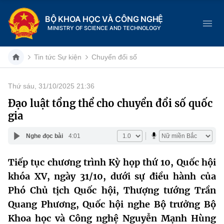
BỘ KHOA HỌC VÀ CÔNG NGHỆ
MINISTRY OF SCIENCE AND TECHNOLOGY
Tin tức Sự kiện
Chuyển đổi số
Thứ sáu, 31/10/2025 21:36
Danh mục
Đạo luật tổng thể cho chuyển đổi số quốc
gia
Trang chủ
Nghe đọc bài
4:01
Giới thiệu
Tiếp tục chương trình Kỳ họp thứ 10, Quốc hội
Chức năng nhiệm vụ
Tin tức sự kiện
khóa XV, ngày 31/10, dưới sự điều hành của
Dịch vụ công
Phó Chủ tịch Quốc hội, Thượng tướng Trần
Cơ cấu tổ chức
Khoa học và Công nghệ
Quang Phương, Quốc hội nghe Bộ trưởng Bộ
Hệ thống văn bản
Lịch sử phát triển
Đổi mới sáng tạo
Khoa học và Công nghệ Nguyễn Mạnh Hùng