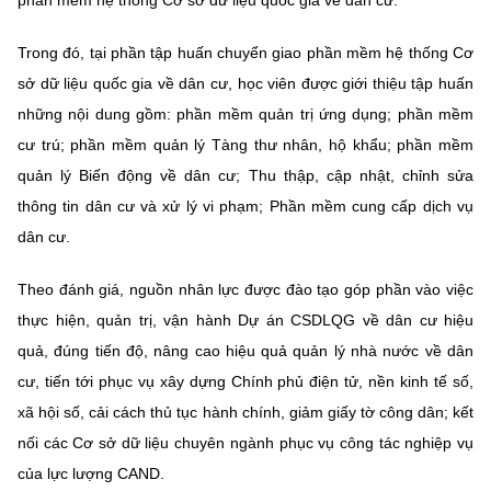
(Ghi rõ nguồn "https://mst.gov.vn" khi phát hành lại thông tin từ
website này)
Trong đó, tại phần tập huấn chuyển giao phần mềm hệ thống Cơ
sở dữ liệu quốc gia về dân cư, học viên được giới thiệu tập huấn
những nội dung gồm: phần mềm quản trị ứng dụng; phần mềm
cư trú; phần mềm quản lý Tàng thư nhân, hộ khẩu; phần mềm
quản lý Biến động về dân cư; Thu thập, cập nhật, chỉnh sửa
thông tin dân cư và xử lý vi phạm; Phần mềm cung cấp dịch vụ
dân cư.
Theo đánh giá, nguồn nhân lực được đào tạo góp phần vào việc
thực hiện, quản trị, vận hành Dự án CSDLQG về dân cư hiệu
quả, đúng tiến độ, nâng cao hiệu quả quản lý nhà nước về dân
cư, tiến tới phục vụ xây dựng Chính phủ điện tử, nền kinh tế số,
xã hội số, cải cách thủ tục hành chính, giảm giấy tờ công dân; kết
nối các Cơ sở dữ liệu chuyên ngành phục vụ công tác nghiệp vụ
của lực lượng CAND.