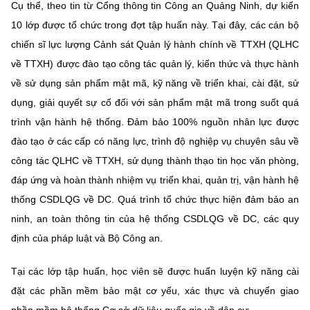
Cụ thể, theo tin từ Cổng thông tin Công an Quảng Ninh, dự kiến
Chọn ngôn ngữ
10 lớp được tổ chức trong đợt tập huấn này. Tại đây, các cán bộ
Vietnamese
English
chiến sĩ lực lượng Cảnh sát Quản lý hành chính về TTXH (QLHC
về TTXH) được đào tạo công tác quản lý, kiến thức và thực hành
về sử dụng sản phẩm mật mã, kỹ năng về triển khai, cài đặt, sử
dụng, giải quyết sự cố đối với sản phẩm mật mã trong suốt quá
BỘ KHOA HỌC VÀ CÔNG NGHỆ
MINISTRY OF SCIENCE AND TECHNOLOGY
trình vận hành hệ thống. Đảm bảo 100% nguồn nhân lực được
đào tạo ở các cấp có năng lực, trình độ nghiệp vụ chuyên sâu về
Điều khoản sử dụng
Theo dõi MST:
Góp ý
công tác QLHC về TTXH, sử dụng thành thạo tin học văn phòng,
đáp ứng và hoàn thành nhiệm vụ triển khai, quản trị, vận hành hệ
Cơ quan chủ quản: Bộ Khoa học và Công nghệ (MST)
thống CSDLQG về DC. Quá trình tổ chức thực hiện đảm bảo an
Chịu trách nhiệm nội dung: Nguyễn Thị Hải Hằng
ninh, an toàn thông tin của hệ thống CSDLQG về DC, các quy
Giám đốc Trung tâm Truyền thông Khoa học và Công nghệ.
Liên hệ
định của pháp luật và Bộ Công an.
Địa chỉ: Ban Biên tập Cổng TTĐT - 18 Nguyễn Du, TP. Hà Nội
Điện thoại: 024 3936 9506
Tại các lớp tập huấn, học viên sẽ được huấn luyện kỹ năng cài
Email:
stc@mst.gov.vn
đặt các phần mềm bảo mật cơ yếu, xác thực và chuyển giao
©2026 Bản quyền thuộc Bộ Khoa Học và Công Nghệ
phần mềm hệ thống Cơ sở dữ liệu quốc gia về dân cư.