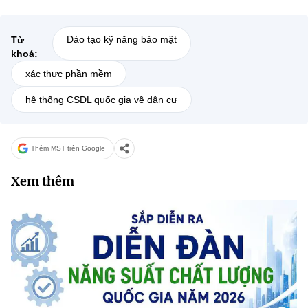
Đào tạo kỹ năng bảo mật
Từ
khoá:
xác thực phần mềm
hệ thống CSDL quốc gia về dân cư
Thêm MST trên Google
Xem thêm