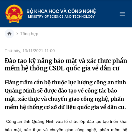
BỘ KHOA HỌC VÀ CÔNG NGHỆ
MINISTRY OF SCIENCE AND TECHNOLOGY
Tổng hợp
Thứ bảy, 13/11/2021 11:00
Danh mục
Đào tạo kỹ năng bảo mật và xác thực phần
mềm hệ thống CSDL quốc gia về dân cư
Trang chủ
Hàng trăm cán bộ thuộc lực lượng công an tỉnh
Giới thiệu
Quảng Ninh sẽ được đào tạo về công tác bảo
Chức năng nhiệm vụ
Tin tức sự kiện
mật, xác thực và chuyển giao công nghệ, phần
mềm hệ thống cơ sở dữ liệu quốc gia về dân cư.
Dịch vụ công
Cơ cấu tổ chức
Khoa học và Công nghệ
Công an tỉnh Quảng Ninh vừa tổ chức lớp đào tạo tạo triển khai
Hệ thống văn bản
Lịch sử phát triển
Đổi mới sáng tạo
bảo mật, xác thực và chuyển giao công nghệ, phần mềm hệ