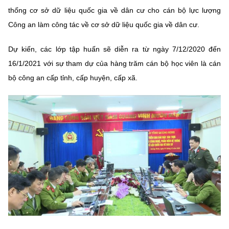
thống cơ sở dữ liệu quốc gia về dân cư cho cán bộ lực lượng
MST IOFFICE
Văn bản QPPL
Sở Khoa học và Công nghệ
Chuyển đổi số
Công an làm công tác về cơ sở dữ liệu quốc gia về dân cư.
THỐNG KÊ
Văn bản chỉ đạo điều hành
Bưu chính, Viễn thông
Dự kiến, các lớp tập huấn sẽ diễn ra từ ngày 7/12/2020 đến
Multimedia
Khoa học và Công nghệ
Lấy ý kiến người dân về dự thảo VBQPPL
16/1/2021 với sự tham dự của hàng trăm cán bộ học viên là cán
Sở hữu trí tuệ
bộ công an cấp tỉnh, cấp huyện, cấp xã.
THƯ ĐIỆN TỬ
Đổi mới sáng tạo
Tiêu chuẩn, đo lường, chất lượng
Khác
Chuyển đổi số
Năng lượng nguyên tử
Videos
Bưu chính, Viễn thông
Tin tổng hợp
Infographic
Sở hữu trí tuệ
Tin địa phương
Ảnh
Tiêu chuẩn, đo lường, chất lượng
Voice
Năng lượng nguyên tử
Nhiệm vụ trọng tâm