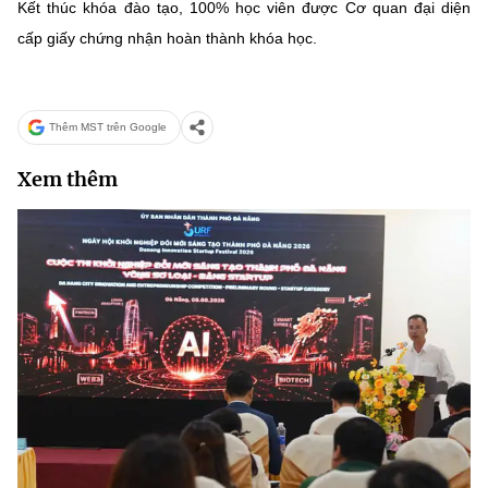
(Ghi rõ nguồn "https://mst.gov.vn" khi phát hành lại thông tin từ
Kết thúc khóa đào tạo, 100% học viên được Cơ quan đại diện
website này)
cấp giấy chứng nhận hoàn thành khóa học.
Thêm MST trên Google
Xem thêm