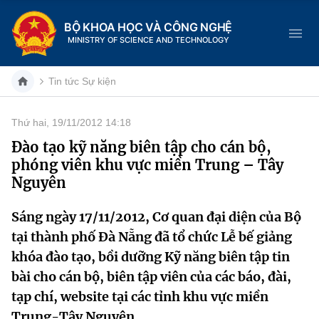
BỘ KHOA HỌC VÀ CÔNG NGHỆ
MINISTRY OF SCIENCE AND TECHNOLOGY
Tin tức Sự kiện
Thứ hai, 19/11/2012 14:18
Danh mục
Đào tạo kỹ năng biên tập cho cán bộ,
phóng viên khu vực miền Trung – Tây
Trang chủ
Nguyên
Giới thiệu
Sáng ngày 17/11/2012, Cơ quan đại diện của Bộ
tại thành phố Đà Nẵng đã tổ chức Lễ bế giảng
Chức năng nhiệm vụ
Tin tức sự kiện
khóa đào tạo, bồi dưỡng Kỹ năng biên tập tin
Dịch vụ công
Cơ cấu tổ chức
Khoa học và Công nghệ
bài cho cán bộ, biên tập viên của các báo, đài,
tạp chí, website tại các tỉnh khu vực miền
Hệ thống văn bản
Lịch sử phát triển
Đổi mới sáng tạo
Trung-Tây Nguyên.