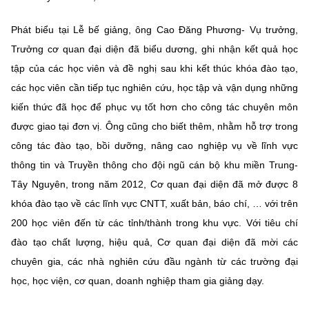
Chọn ngôn ngữ
Phát biểu tại Lễ bế giảng, ông Cao Đăng Phương- Vụ trưởng,
Vietnamese
English
Trưởng cơ quan đại diện đã biểu dương, ghi nhận kết quả học
tập của các học viên và đề nghị sau khi kết thúc khóa đào tạo,
các học viên cần tiếp tục nghiên cứu, học tập và vận dụng những
BỘ KHOA HỌC VÀ CÔNG NGHỆ
kiến thức đã học để phục vụ tốt hơn cho công tác chuyên môn
MINISTRY OF SCIENCE AND TECHNOLOGY
được giao tại đơn vị. Ông cũng cho biết thêm, nhằm hỗ trợ trong
Điều khoản sử dụng
Theo dõi MST:
công tác đào tạo, bồi dưỡng, nâng cao nghiệp vụ về lĩnh vực
Góp ý
thông tin và Truyền thông cho đội ngũ cán bộ khu miền Trung-
Tây Nguyên, trong năm 2012, Cơ quan đại diện đã mở được 8
Cơ quan chủ quản: Bộ Khoa học và Công nghệ (MST)
khóa đào tạo về các lĩnh vực CNTT, xuất bản, báo chí, … với trên
Chịu trách nhiệm nội dung: Nguyễn Thị Hải Hằng
Giám đốc Trung tâm Truyền thông Khoa học và Công nghệ.
200 học viên đến từ các tỉnh/thành trong khu vực. Với tiêu chí
Liên hệ
đào tạo chất lượng, hiệu quả, Cơ quan đại diện đã mời các
Địa chỉ: Ban Biên tập Cổng TTĐT - 18 Nguyễn Du, TP. Hà Nội
chuyên gia, các nhà nghiên cứu đầu ngành từ các trường đại
Điện thoại: 024 3936 9506
học, học viện, cơ quan, doanh nghiệp tham gia giảng dạy.
Email:
stc@mst.gov.vn
©2026 Bản quyền thuộc Bộ Khoa Học và Công Nghệ