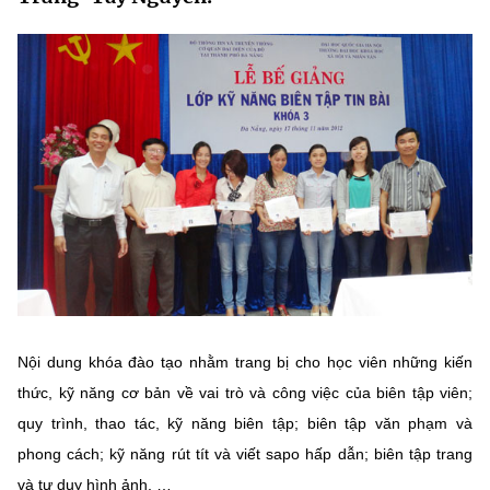
MST IOFFICE
Văn bản QPPL
Sở Khoa học và Công nghệ
Chuyển đổi số
THỐNG KÊ
Văn bản chỉ đạo điều hành
Bưu chính, Viễn thông
Multimedia
Khoa học và Công nghệ
Lấy ý kiến người dân về dự thảo VBQPPL
Sở hữu trí tuệ
THƯ ĐIỆN TỬ
Đổi mới sáng tạo
Tiêu chuẩn, đo lường, chất lượng
Khác
Chuyển đổi số
Năng lượng nguyên tử
Videos
Bưu chính, Viễn thông
Tin tổng hợp
Infographic
Sở hữu trí tuệ
Tin địa phương
Ảnh
Nội dung khóa đào tạo nhằm trang bị cho học viên những kiến
thức, kỹ năng cơ bản về vai trò và công việc của biên tập viên;
Tiêu chuẩn, đo lường, chất lượng
Voice
quy trình, thao tác, kỹ năng biên tập; biên tập văn phạm và
Năng lượng nguyên tử
Nhiệm vụ trọng tâm
phong cách; kỹ năng rút tít và viết sapo hấp dẫn; biên tập trang
và tư duy hình ảnh, …