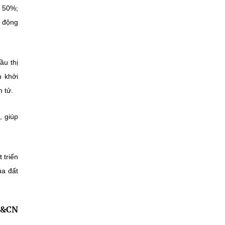
t 50%;
c động
ầu thị
n khởi
 tử.
, giúp
 triển
ủa đất
H&CN