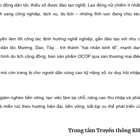
o động dân tộc thiểu số được đào tạo nghề;
Lao động nữ chiếm ít nhấ
 sang công nghiệp, dịch vụ, du lịch – những lĩnh vực đang chịu tá
uyền làm tốt công tác định hướng nghề nghiệp, gắn đào tạo với nhu c
ên dân tộc Mường, Dao, Tày… trở thành “hạt nhân kinh tế”, mạnh dạ
 hình du lịch cộng đồng, bán sản phẩm OCOP qua sàn thương mại điện
 mà còn trang bị cho người dân vùng cao
kỹ năng số
, tư duy hội nhập
giảm nghèo bền vững
, tạo việc làm tại chỗ, nâng cao thu nhập và phát
à miền núi theo hướng hiện đại, bền vững, bắt kịp xu thế phát triển c
Trung tâm Truyền thông K