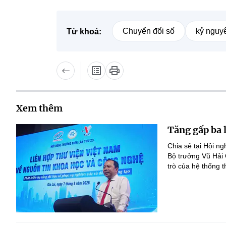
Chuyển đổi số
kỷ nguy
Từ khoá:
Xem thêm
Tăng gấp ba 
Chia sẻ tại Hội n
Bộ trưởng Vũ Hải
trò của hệ thống t