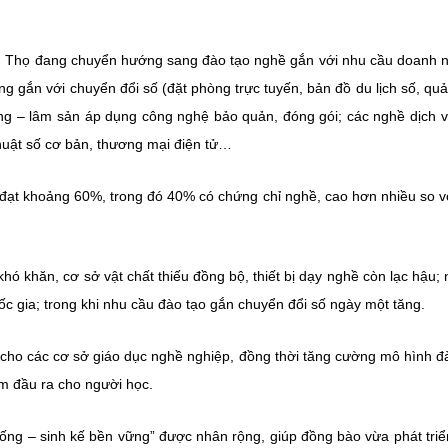
Phú Thọ đang chuyển hướng sang đào tạo nghề
gắn với nhu cầu doanh 
ồng
gắn với chuyển đổi số (đặt phòng trực tuyến, bản đồ du lịch số, qu
ng – lâm sản
áp dụng công nghệ bảo quản, đóng gói; c
ác nghề dịch 
huật số cơ bản, thương mại điện tử…
o đạt khoảng
60%
, trong đó
40% có chứng chỉ nghề
, cao hơn nhiều so v
hó khăn, cơ sở vật chất thiếu đồng bộ, thiết bị dạy nghề còn lạc hậu;
ốc gia; trong khi nhu cầu đào tạo gắn chuyển đổi số ngày một tăng.
cho các cơ sở giáo dục nghề nghiệp, đồng thời tăng cường mô hình đ
ảm đầu ra cho người học.
hống – sinh kế bền vững” được nhân rộng, giúp đồng bào vừa phát triể