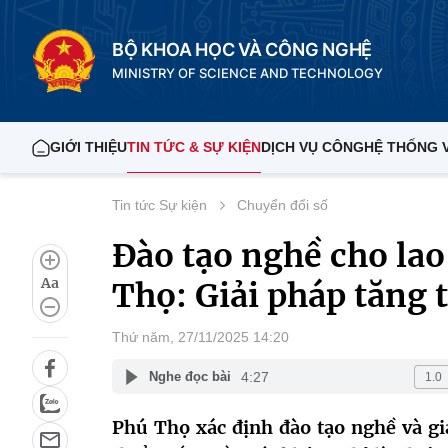
BỘ KHOA HỌC VÀ CÔNG NGHỆ
MINISTRY OF SCIENCE AND TECHNOLOGY
GIỚI THIỆU
TIN TỨC & SỰ KIỆN
DỊCH VỤ CÔNG
HỆ THỐNG 
Tin tức Sự kiện
Chuyển đổi số
Đào tạo nghề cho lao
Aa
Thọ: Giải pháp tăng 
Thứ năm, 27/11/2025 14:20
4:27
Nghe đọc bài
Phú Thọ xác định đào tạo nghề và gi