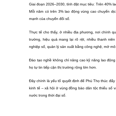
Giai đoạn 2026–2030, tỉnh đặt mục tiêu:
Trên 40% la
Mỗi năm có trên 3% lao động vùng cao chuyển dịch
mạnh của chuyển đổi số.
Thực tế cho thấy, ở nhiều địa phương, nơi chính q
trường, hiệu quả mang lại rõ rệt, nhiều thanh ni
nghiệp số, quản lý sản xuất bằng công nghệ, mở mô
Đào tạo nghề không chỉ nâng cao kỹ năng lao động
họ tự tin tiếp cận thị trường rộng lớn hơn.
Đây chính là yếu tố quyết định để Phú Thọ thúc đẩy
kinh tế – xã hội ở vùng đồng bào dân tộc thiểu số v
nước trong thời đại số.