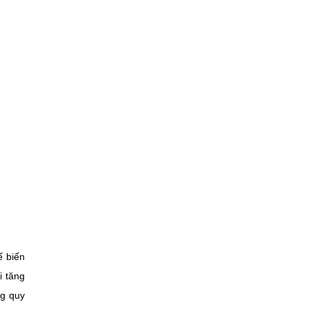
ế biến
i tăng
ng quy