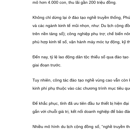
mô hơn 4.000 con, thu lãi gần
200 triệu đồng
.
Không chỉ dừng lại ở đào tạo nghề truyền thống, 
và các ngành kinh tế mũi nhọn, như:
Du lịch cộng đ
trên nền tảng số); c
ông nghiệp phụ trợ
;
chế biến nô
phù hợp kinh tế số, vận hành máy móc tự động, kỹ t
Đến nay, tỷ lệ lao động dân tộc thiểu số qua đào tạ
giai đoạn trước.
Tuy nhiên, công tác đào tạo nghề vùng cao vẫn còn k
kinh phí phụ thuộc vào các chương trình mục tiêu qu
Để khắc phục, tỉnh đã ưu tiên đầu tư
thiết bị hiện đại
gắn với
chuỗi giá trị
, kết nối doanh nghiệp để bảo đ
Nhiều mô hình
du lịch cộng đồng số
, “nghề truyền t