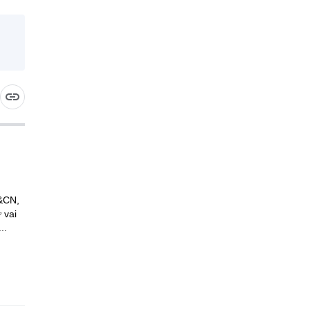
H&CN,
 vai
..