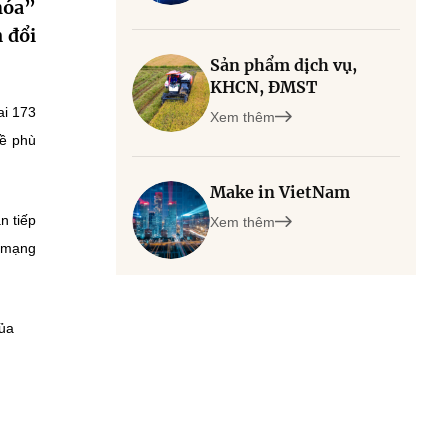
hóa”
 đổi
Sản phẩm dịch vụ,
KHCN, ĐMST
hai
173
Xem thêm
hề phù
Make in VietNam
n tiếp
Xem thêm
a mạng
của