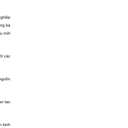
nghiệp
ảng bá
vụ mới
ới các
 nguồn
ào tạo
n kinh