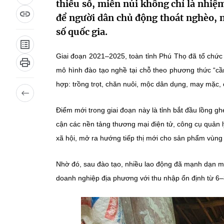
thiểu số, miền núi không chỉ là nhiệm
để người dân chủ động thoát nghèo, n
số quốc gia.
Giai đoạn 2021–2025, toàn tỉnh Phú Thọ đã tổ chứ
mô hình đào tạo nghề tại chỗ
theo phương thức “cầm
hợp: trồng trọt, chăn nuôi, mộc dân dụng, may mặc
Điểm mới trong giai đoạn này là tỉnh bắt đầu lồng g
cận các nền tảng thương mại điện tử, công cụ quản
xã hội, mở ra hướng tiếp thị mới cho sản phẩm vùng
Nhờ đó, sau đào tạo, nhiều lao động đã mạnh dạn m
doanh nghiệp địa phương với thu nhập ổn định từ 6–