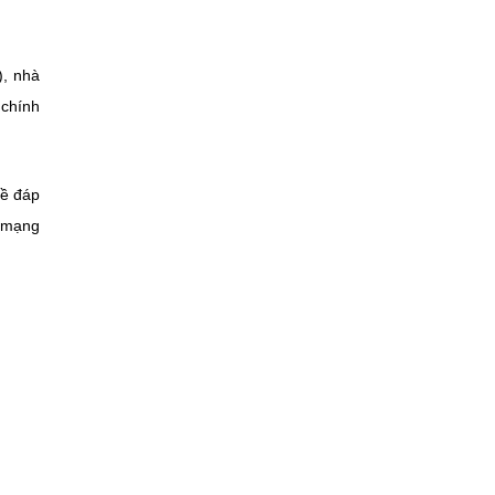
), nhà
 chính
hề đáp
ị mạng