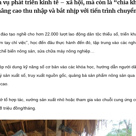
 vụ phát triển kinh tế – xã hội, mà còn là “chìa k
âng cao thu nhập và bắt nhịp với tiến trình chuyển
c đào tạo nghề cho hơn
22.000 lượt lao động dân tộc thiểu số
, triển k
 tay chỉ việc”, học đến đâu thực hành đến đó, tập trung vào các ng
, chế biến nông sản, sửa chữa máy nông nghiệp…
hép nội dung
kỹ năng số cơ bản
vào các khóa học, hướng dẫn người dâ
 lý sản xuất số, truy xuất nguồn gốc, quảng bá sản phẩm nông sản qu
 cao.
ở tổ hợp tác, xưởng sản xuất nhỏ hoặc tham gia vào chuỗi cung ứng 
8 triệu đồng/tháng.