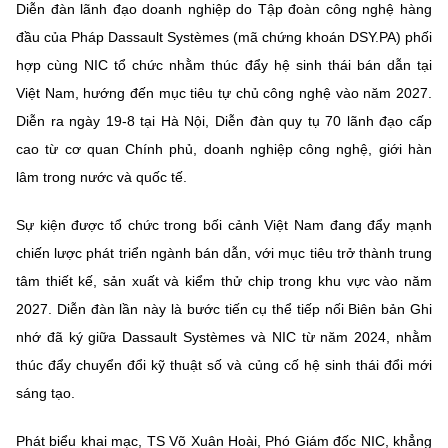
Diễn đàn lãnh đạo doanh nghiệp do Tập đoàn công nghệ hàng
MST IOFFICE
Văn bản QPPL
Sở Khoa học và Công nghệ
Chuyển đổi số
đầu của Pháp Dassault Systèmes (mã chứng khoán DSY.PA) phối
hợp cùng NIC tổ chức nhằm thúc đẩy hệ sinh thái bán dẫn tại
THỐNG KÊ
Văn bản chỉ đạo điều hành
Bưu chính, Viễn thông
Việt Nam, hướng đến mục tiêu tự chủ công nghệ vào năm 2027.
Multimedia
Khoa học và Công nghệ
Diễn ra ngày 19-8 tại Hà Nội, Diễn đàn quy tụ 70 lãnh đạo cấp
Lấy ý kiến người dân về dự thảo VBQPPL
Sở hữu trí tuệ
cao từ cơ quan Chính phủ, doanh nghiệp công nghệ, giới hàn
THƯ ĐIỆN TỬ
Đổi mới sáng tạo
Tiêu chuẩn, đo lường, chất lượng
lâm trong nước và quốc tế.
Khác
Chuyển đổi số
Sự kiện được tổ chức trong bối cảnh Việt Nam đang đẩy mạnh
Năng lượng nguyên tử
Videos
chiến lược phát triển ngành bán dẫn, với mục tiêu trở thành trung
Bưu chính, Viễn thông
Tin tổng hợp
tâm thiết kế, sản xuất và kiểm thử chip trong khu vực vào năm
Infographic
2027. Diễn đàn lần này là bước tiến cụ thể tiếp nối Biên bản Ghi
Sở hữu trí tuệ
Tin địa phương
Ảnh
nhớ đã ký giữa Dassault Systèmes và NIC từ năm 2024, nhằm
Tiêu chuẩn, đo lường, chất lượng
thúc đẩy chuyển đổi kỹ thuật số và củng cố hệ sinh thái đổi mới
Voice
sáng tạo.
Năng lượng nguyên tử
Nhiệm vụ trọng tâm
Phát biểu khai mạc, TS Võ Xuân Hoài, Phó Giám đốc NIC, khẳng