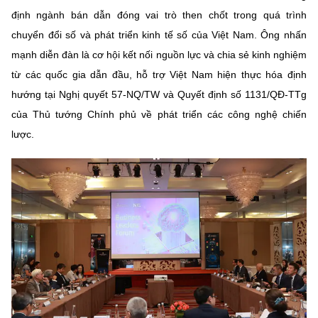
Chọn ngôn ngữ
định ngành bán dẫn đóng vai trò then chốt trong quá trình
chuyển đổi số và phát triển kinh tế số của Việt Nam. Ông nhấn
Vietnamese
English
mạnh diễn đàn là cơ hội kết nối nguồn lực và chia sẻ kinh nghiệm
từ các quốc gia dẫn đầu, hỗ trợ Việt Nam hiện thực hóa định
hướng tại Nghị quyết 57-NQ/TW và Quyết định số 1131/QĐ-TTg
BỘ KHOA HỌC VÀ CÔNG NGHỆ
của Thủ tướng Chính phủ về phát triển các công nghệ chiến
MINISTRY OF SCIENCE AND TECHNOLOGY
lược.
Điều khoản sử dụng
Theo dõi MST:
Góp ý
Cơ quan chủ quản: Bộ Khoa học và Công nghệ (MST)
Chịu trách nhiệm nội dung: Nguyễn Thị Hải Hằng
Giám đốc Trung tâm Truyền thông Khoa học và Công nghệ.
Liên hệ
Địa chỉ: Ban Biên tập Cổng TTĐT - 18 Nguyễn Du, TP. Hà Nội
Điện thoại: 024 3936 9506
Email:
stc@mst.gov.vn
©2026 Bản quyền thuộc Bộ Khoa Học và Công Nghệ