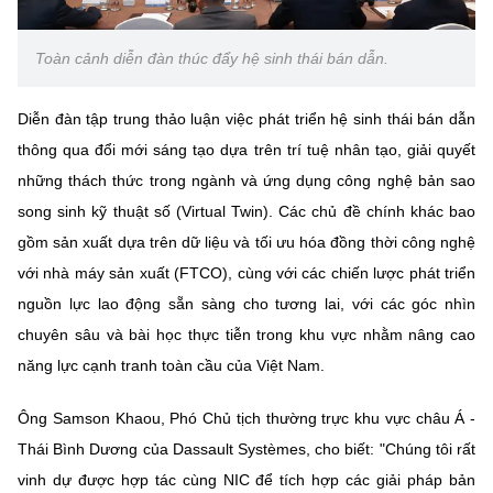
(Ghi rõ nguồn "https://mst.gov.vn" khi phát hành lại thông tin từ
website này)
Toàn cảnh diễn đàn thúc đẩy hệ sinh thái bán dẫn.
Diễn đàn tập trung thảo luận việc phát triển hệ sinh thái bán dẫn
thông qua đổi mới sáng tạo dựa trên trí tuệ nhân tạo, giải quyết
những thách thức trong ngành và ứng dụng công nghệ bản sao
song sinh kỹ thuật số (Virtual Twin). Các chủ đề chính khác bao
gồm sản xuất dựa trên dữ liệu và tối ưu hóa đồng thời công nghệ
với nhà máy sản xuất (FTCO), cùng với các chiến lược phát triển
nguồn lực lao động sẵn sàng cho tương lai, với các góc nhìn
chuyên sâu và bài học thực tiễn trong khu vực nhằm nâng cao
năng lực cạnh tranh toàn cầu của Việt Nam.
Ông Samson Khaou, Phó Chủ tịch thường trực khu vực châu Á -
Thái Bình Dương của Dassault Systèmes, cho biết: "Chúng tôi rất
vinh dự được hợp tác cùng NIC để tích hợp các giải pháp bản