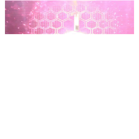
Phú Thọ phát động Chiến dịch 90 ngày xây dựng, hoàn
thiện Kho dữ liệu tỉnh Phú Thọ
Chiến dịch 90 ngày xây dựng, hoàn thiện Kho dữ liệu tỉnh Phú
Thọ nhằm chuẩn hóa, làm sạch, làm giàu, kết nối và đồng bộ dữ
liệu, hình thành kho dữ liệu dùng chung phục vụ công tác...