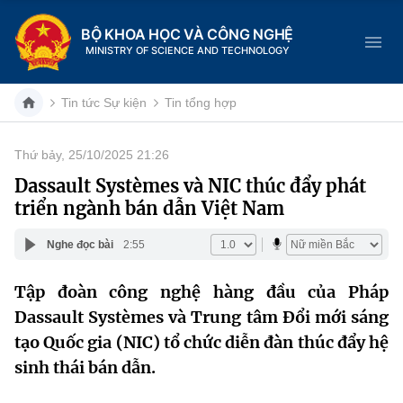
BỘ KHOA HỌC VÀ CÔNG NGHỆ
MINISTRY OF SCIENCE AND TECHNOLOGY
Tin tức Sự kiện
Tin tổng hợp
Thứ bảy, 25/10/2025 21:26
Danh mục
Dassault Systèmes và NIC thúc đẩy phát
triển ngành bán dẫn Việt Nam
Trang chủ
Nghe đọc bài
2:55
Giới thiệu
Tập đoàn công nghệ hàng đầu của Pháp
Chức năng nhiệm vụ
Tin tức sự kiện
Dassault Systèmes và Trung tâm Đổi mới sáng
Dịch vụ công
tạo Quốc gia (NIC) tổ chức diễn đàn thúc đẩy hệ
Cơ cấu tổ chức
Khoa học và Công nghệ
sinh thái bán dẫn.
Hệ thống văn bản
Lịch sử phát triển
Đổi mới sáng tạo