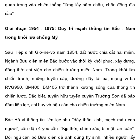
quan trọng vào chiến thắng "lừng lẫy năm châu, chấn động địa
cầu".
Giai đoạn 1954 - 1975: Duy trì mạch thông tin Bắc - Nam
trong khói lửa chống Mỹ
Sau Hiệp định Giơ-ne-vơ năm 1954, đất nước chia cắt hai miền.
Ngành Bưu điện miền Bắc bước vào thời kỳ khôi phục, xây dựng,
đồng thời chi viện cho chiến trường miền Nam. Trong khói lửa
chiến tranh, những tuyến cáp, đường dây tải ba, mạng vi ba
RVG950, BM400, BM405 trở thành xương sống của thông tin
chiến lược. Đặc biệt, tuyến hữu tuyến xuyên Trường Sơn đã bảo
đảm liên lạc, chỉ huy và hậu cần cho chiến trường miền Nam.
Bác Hồ ví thông tin liên lạc như "dây thần kinh, mạch máu con
người", căn dặn 4 yêu cầu: "Kịp thời, chính xác, bí mật, an toàn".
Đội ngũ cán bộ Bưu điện đã anh dũng hy sinh, nhiều người lấy