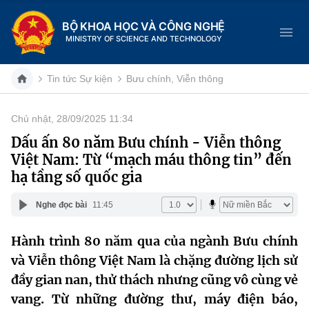
BỘ KHOA HỌC VÀ CÔNG NGHỆ
MINISTRY OF SCIENCE AND TECHNOLOGY
Tin tức Sự kiện
Bưu chính, Viễn thông
Chủ nhật, 28/09/2025 11:34
Danh mục
Dấu ấn 80 năm Bưu chính - Viễn thông
Việt Nam: Từ “mạch máu thông tin” đến
Trang chủ
hạ tầng số quốc gia
Giới thiệu
Nghe đọc bài
11:45
Chức năng nhiệm vụ
Tin tức sự kiện
Hành trình 80 năm qua của ngành Bưu chính
và Viễn thông Việt Nam là chặng đường lịch sử
Dịch vụ công
Cơ cấu tổ chức
Khoa học và Công nghệ
đầy gian nan, thử thách nhưng cũng vô cùng vẻ
Hệ thống văn bản
Lịch sử phát triển
Đổi mới sáng tạo
vang. Từ những đường thư, máy điện báo,