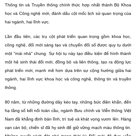
Thông tin và Truyền thông chính thức hợp nhất thành Bộ Khoa
học và Công nghệ mới, đánh dấu cột mốc lịch sử quan trọng của
hai ngành, hai lĩnh vực.
Lần đầu tiên, các trụ cột phát triển quan trọng gồm khoa học,
công nghệ, đổi mới sáng tạo và chuyển đổi số được quy tụ dưới
một "mái nhà" chung. Sự hội tụ này tạo điều kiện để hình thành
một hệ sinh thái đổi mới, đồng bộ và liên thông, tạo ra động lực
phát triển mới, mạnh mẽ hơn dựa trên sự cộng hưởng giữa hai
ngành, hai lĩnh vực khoa học và công nghệ, thông tin và truyền
thông.
80 năm, từ những đường dây kéo tay, những bức điện khẩn, đến
hạ tầng số kết nối toàn cầu, ngành Bưu chính và Viễn thông Việt
Nam đã khẳng định bản lĩnh, trí tuệ và khát vọng vươn lên. Hàng
vạn cán bộ, chiến sĩ đã hy sinh để giữ vững mạch máu thông tin.
Những quyết sách đột phá trong thời kỳ Đổi mới đã đưa viễn