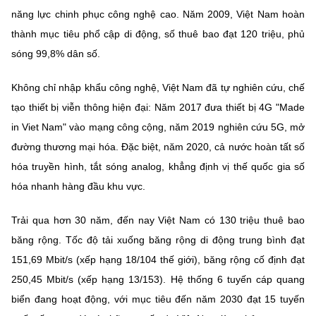
năng lực chinh phục công nghệ cao. Năm 2009, Việt Nam hoàn
thành mục tiêu phổ cập di động, số thuê bao đạt 120 triệu, phủ
sóng 99,8% dân số.
Không chỉ nhập khẩu công nghệ, Việt Nam đã tự nghiên cứu, chế
tạo thiết bị viễn thông hiện đại: Năm 2017 đưa thiết bị 4G "Made
in Viet Nam" vào mạng công cộng, năm 2019 nghiên cứu 5G, mở
đường thương mại hóa. Đặc biệt, năm 2020, cả nước hoàn tất số
hóa truyền hình, tắt sóng analog, khẳng định vị thế quốc gia số
hóa nhanh hàng đầu khu vực.
Trải qua hơn 30 năm, đến nay Việt Nam có 130 triệu thuê bao
băng rộng. Tốc độ tải xuống băng rộng di động trung bình đạt
151,69 Mbit/s (xếp hạng 18/104 thế giới), băng rộng cố định đạt
250,45 Mbit/s (xếp hạng 13/153). Hệ thống 6 tuyến cáp quang
biển đang hoạt động, với mục tiêu đến năm 2030 đạt 15 tuyến