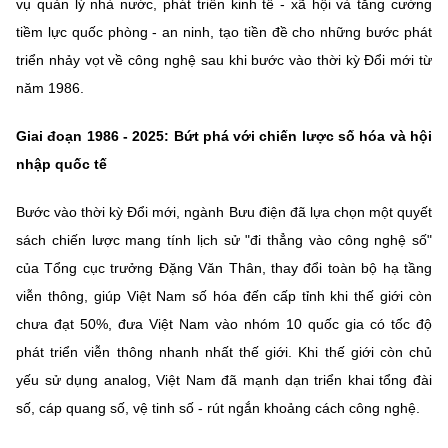
vụ quản lý nhà nước, phát triển kinh tế - xã hội và tăng cường
tiềm lực quốc phòng - an ninh, tạo tiền đề cho những bước phát
triển nhảy vọt về công nghệ sau khi bước vào thời kỳ Đổi mới từ
năm 1986.
Giai đoạn 1986 - 2025: Bứt phá với chiến lược số hóa và hội
nhập quốc tế
Bước vào thời kỳ Đổi mới, ngành Bưu điện đã lựa chọn một quyết
sách chiến lược mang tính lịch sử "đi thẳng vào công nghệ số"
của Tổng cục trưởng Đặng Văn Thân, thay đổi toàn bộ hạ tầng
viễn thông, giúp Việt Nam số hóa đến cấp tỉnh khi thế giới còn
chưa đạt 50%, đưa Việt Nam vào nhóm 10 quốc gia có tốc độ
phát triển viễn thông nhanh nhất thế giới. Khi thế giới còn chủ
yếu sử dụng analog, Việt Nam đã mạnh dạn triển khai tổng đài
số, cáp quang số, vệ tinh số - rút ngắn khoảng cách công nghệ.