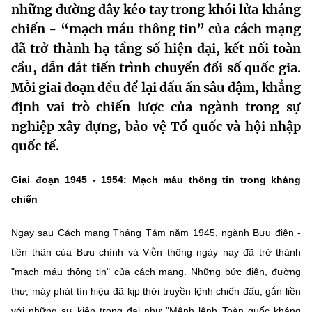
những đường dây kéo tay trong khói lửa kháng
MST IOFFICE
Văn bản QPPL
Sở Khoa học và Công nghệ
Chuyển đổi số
chiến - “mạch máu thông tin” của cách mạng
đã trở thành hạ tầng số hiện đại, kết nối toàn
THỐNG KÊ
Văn bản chỉ đạo điều hành
Bưu chính, Viễn thông
cầu, dẫn dắt tiến trình chuyển đổi số quốc gia.
Multimedia
Khoa học và Công nghệ
Lấy ý kiến người dân về dự thảo VBQPPL
Mỗi giai đoạn đều để lại dấu ấn sâu đậm, khẳng
Sở hữu trí tuệ
định vai trò chiến lược của ngành trong sự
THƯ ĐIỆN TỬ
Đổi mới sáng tạo
Tiêu chuẩn, đo lường, chất lượng
nghiệp xây dựng, bảo vệ Tổ quốc và hội nhập
Khác
quốc tế.
Chuyển đổi số
Năng lượng nguyên tử
Videos
Giai đoạn 1945 - 1954: Mạch máu thông tin trong kháng
Bưu chính, Viễn thông
Tin tổng hợp
Infographic
chiến
Sở hữu trí tuệ
Tin địa phương
Ảnh
Ngay sau Cách mạng Tháng Tám năm 1945, ngành Bưu điện -
Tiêu chuẩn, đo lường, chất lượng
tiền thân của Bưu chính và Viễn thông ngày nay đã trở thành
Voice
"mạch máu thông tin" của cách mạng. Những bức điện, đường
Năng lượng nguyên tử
Nhiệm vụ trọng tâm
thư, máy phát tín hiệu đã kịp thời truyền lệnh chiến đấu, gắn liền
với những sự kiện trọng đại như "Mệnh lệnh Toàn quốc kháng