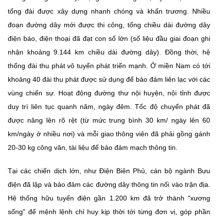
tổng đài được xây dựng nhanh chóng và khẩn trương. Nhiều
đoạn đường dây mới được thi công, tổng chiều dài đường dây
điện báo, điện thoại đã đạt con số lớn (số liệu đầu giai đoạn ghi
nhận khoảng 9.144 km chiều dài đường dây). Đồng thời, hệ
thống đài thu phát vô tuyến phát triển mạnh. Ở miền Nam có tới
khoảng 40 đài thu phát được sử dụng để bảo đảm liên lạc với các
vùng chiến sự. Hoạt động đường thư nội huyện, nội tỉnh được
duy trì liên tục quanh năm, ngày đêm. Tốc độ chuyển phát đã
được nâng lên rõ rệt (từ mức trung bình 30 km/ ngày lên 60
km/ngày ở nhiều nơi) và mỗi giao thông viên đã phải gồng gánh
20-30 kg công văn, tài liệu để bảo đảm mạch thông tin.
Tại các chiến dịch lớn, như Điện Biên Phủ, cán bộ ngành Bưu
điện đã lập và bảo đảm các đường dây thông tin nối vào trận địa.
Hệ thống hữu tuyến điện gần 1.200 km đã trở thành "xương
sống" để mệnh lệnh chỉ huy kịp thời tới từng đơn vị, góp phần