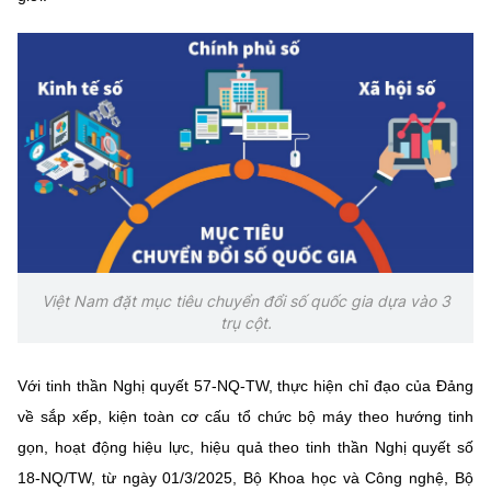
Việt Nam đặt mục tiêu chuyển đổi số quốc gia dựa vào 3
trụ cột.
Với tinh thần Nghị quyết 57-NQ-TW, thực hiện chỉ đạo của Đảng
về sắp xếp, kiện toàn cơ cấu tổ chức bộ máy theo hướng tinh
gọn, hoạt động hiệu lực, hiệu quả theo tinh thần Nghị quyết số
18-NQ/TW, từ ngày 01/3/2025, Bộ Khoa học và Công nghệ, Bộ