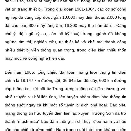
đến 20 số, sản xuất máy thu bán dẫn 5 bóng, máy tải ba và các
vật tư, trang thiết bị. Trong giai đoạn 1961-1964, các cơ sở công
nghiệp đã cung cấp được gần 10.000 máy điện thoại, 2.000 tổng
đài các loại, 800 máy tăng âm, 16.200 máy thu bán dẫn… Đáng
chú ý, đội ngũ kỹ sư, cán bộ kỹ thuật trong ngành đã không
ngừng tìm tòi, nghiên cứu, tự thiết kế và chế tạo thành công
nhiều thiết bị viễn thông quan trọng, trong điều kiện thiếu thốn
máy móc và công nghệ hiện đại.
Đến năm 1965, tổng chiều dài toàn mạng lưới thông tin điện
chính là 19.147 km đường cột, 36.645 km đôi dây, 600 km đường
cáp thông tin, kết nối từ Trung ương xuống các địa phương với
nhiều tuyến vu hồi liên tỉnh, liên huyện nhằm đảm bảo thông tin
thông suốt ngay cả khi một số tuyến bị địch phá hoại. Đặc biệt,
mạng thông tin hữu tuyến điện liên lạc xuyên Trường Sơn đã trở
thành "mạch máu" bảo đảm thông tin chỉ huy, điều hành và hậu
cần cho chiến trường miền Nam trong suốt thời gian kháng chiến