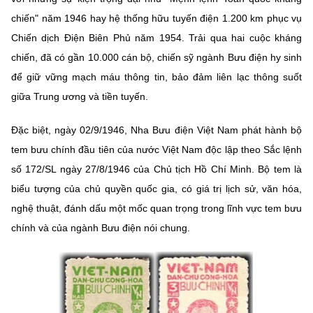
Chọn ngôn ngữ
chiến" năm 1946 hay hệ thống hữu tuyến điện 1.200 km phục vụ
Vietnamese
English
Chiến dịch Điện Biên Phủ năm 1954. Trải qua hai cuộc kháng
chiến, đã có gần 10.000 cán bộ, chiến sỹ ngành Bưu điện hy sinh
để giữ vững mạch máu thông tin, bảo đảm liên lạc thông suốt
giữa Trung ương và tiền tuyến.
BỘ KHOA HỌC VÀ CÔNG NGHỆ
MINISTRY OF SCIENCE AND TECHNOLOGY
Đặc biệt, ngày 02/9/1946, Nha Bưu điện Việt Nam phát hành bộ
Điều khoản sử dụng
Theo dõi MST:
Góp ý
tem bưu chính đầu tiên của nước Việt Nam độc lập theo Sắc lệnh
số 172/SL ngày 27/8/1946 của Chủ tịch Hồ Chí Minh. Bộ tem là
Cơ quan chủ quản: Bộ Khoa học và Công nghệ (MST)
biểu tượng của chủ quyền quốc gia, có giá trị lịch sử, văn hóa,
Chịu trách nhiệm nội dung: Nguyễn Thị Hải Hằng
nghệ thuật, đánh dấu một mốc quan trọng trong lĩnh vực tem bưu
Giám đốc Trung tâm Truyền thông Khoa học và Công nghệ.
chính và của ngành Bưu điện nói chung.
Liên hệ
Địa chỉ: Ban Biên tập Cổng TTĐT - 18 Nguyễn Du, TP. Hà Nội
Điện thoại: 024 3936 9506
Email:
stc@mst.gov.vn
©2026 Bản quyền thuộc Bộ Khoa Học và Công Nghệ