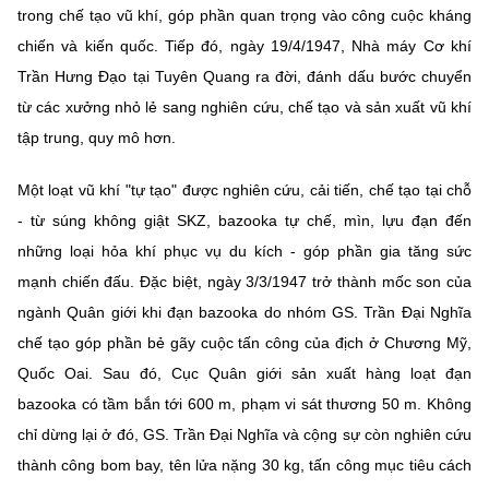
Chọn ngôn ngữ
trong chế tạo vũ khí, góp phần quan trọng vào công cuộc kháng
chiến và kiến quốc. Tiếp đó, ngày 19/4/1947, Nhà máy Cơ khí
Vietnamese
English
Trần Hưng Đạo tại Tuyên Quang ra đời, đánh dấu bước chuyển
từ các xưởng nhỏ lẻ sang nghiên cứu, chế tạo và sản xuất vũ khí
tập trung, quy mô hơn.
BỘ KHOA HỌC VÀ CÔNG NGHỆ
MINISTRY OF SCIENCE AND TECHNOLOGY
Một loạt vũ khí "tự tạo" được nghiên cứu, cải tiến, chế tạo tại chỗ
- từ súng không giật SKZ, bazooka tự chế, mìn, lựu đạn đến
Điều khoản sử dụng
Theo dõi MST:
Góp ý
những loại hỏa khí phục vụ du kích - góp phần gia tăng sức
mạnh chiến đấu. Đặc biệt, ngày 3/3/1947 trở thành mốc son của
Cơ quan chủ quản: Bộ Khoa học và Công nghệ (MST)
ngành Quân giới khi đạn bazooka do nhóm GS. Trần Đại Nghĩa
Chịu trách nhiệm nội dung: Nguyễn Thị Hải Hằng
chế tạo góp phần bẻ gãy cuộc tấn công của địch ở Chương Mỹ,
Giám đốc Trung tâm Truyền thông Khoa học và Công nghệ.
Liên hệ
Quốc Oai. Sau đó, Cục Quân giới sản xuất hàng loạt đạn
Địa chỉ: Ban Biên tập Cổng TTĐT - 18 Nguyễn Du, TP. Hà Nội
bazooka có tầm bắn tới 600 m, phạm vi sát thương 50 m. Không
Điện thoại: 024 3936 9506
chỉ dừng lại ở đó, GS. Trần Đại Nghĩa và cộng sự còn nghiên cứu
Email:
stc@mst.gov.vn
thành công bom bay, tên lửa nặng 30 kg, tấn công mục tiêu cách
©2026 Bản quyền thuộc Bộ Khoa Học và Công Nghệ