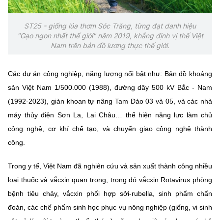
ST25 - giống lúa thơm Sóc Trăng, từng đạt danh hiệu
"Gạo ngon nhất thế giới" năm 2019, khẳng định vị thế Việt
Nam trên bản đồ lương thực thế giới.
Các dự án công nghiệp, năng lượng nổi bật như: Bản đồ khoáng
sản Việt Nam 1/500.000 (1988), đường dây 500 kV Bắc - Nam
(1992-2023), giàn khoan tự nâng Tam Đảo 03 và 05, và các nhà
máy thủy điện Sơn La, Lai Châu… thể hiện năng lực làm chủ
công nghệ, cơ khí chế tạo, và chuyển giao công nghệ thành
công.
Trong y tế, Việt Nam đã nghiên cứu và sản xuất thành công nhiều
loại thuốc và vắcxin quan trọng, trong đó vắcxin Rotavirus phòng
bệnh tiêu chảy, vắcxin phối hợp sởi-rubella, sinh phẩm chẩn
đoán, các chế phẩm sinh học phục vụ nông nghiệp (giống, vi sinh