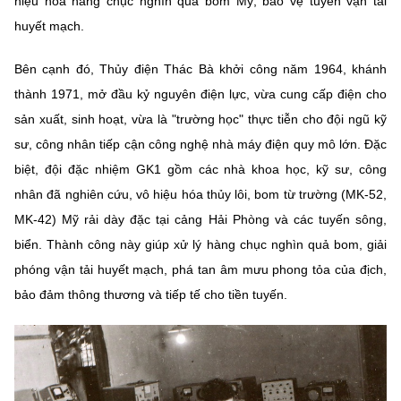
hiệu hóa hàng chục nghìn quả bom Mỹ, bảo vệ tuyến vận tải
huyết mạch.
Bên cạnh đó, Thủy điện Thác Bà khởi công năm 1964, khánh
thành 1971, mở đầu kỷ nguyên điện lực, vừa cung cấp điện cho
sản xuất, sinh hoạt, vừa là "trường học" thực tiễn cho đội ngũ kỹ
sư, công nhân tiếp cận công nghệ nhà máy điện quy mô lớn. Đặc
biệt, đội đặc nhiệm GK1 gồm các nhà khoa học, kỹ sư, công
nhân đã nghiên cứu, vô hiệu hóa thủy lôi, bom từ trường (MK-52,
MK-42) Mỹ rải dày đặc tại cảng Hải Phòng và các tuyến sông,
biển. Thành công này giúp xử lý hàng chục nghìn quả bom, giải
phóng vận tải huyết mạch, phá tan âm mưu phong tỏa của địch,
bảo đảm thông thương và tiếp tế cho tiền tuyến.