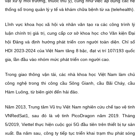
vật xử lý môi trường, thuốc thú y), cũng như việc áp dụng các hệ
thống số trong quản lý y tế và khám chữa bệnh từ xa (telehealth).
Lĩnh vực khoa học xã hội và nhân văn tạo ra các công trình lý
luận chính trị giá trị, cung cấp cơ sở khoa học cho Văn kiện Đại
hội Đảng và định hướng phát triển con người toàn diện. Chỉ số
HDI 2023-2024 của Việt Nam tăng 8 bậc, đạt vị trí 107/193 quốc
gia, lần đầu vào nhóm mức phát triển con người cao.
Trong giao thông vận tải, các nhà khoa học Việt Nam làm chủ
công nghệ trong thi công cầu Sông Gianh, cầu Bãi Cháy, cầu
Hàm Luông, từ biên giới đến hải đảo.
Năm 2013, Trung tâm Vũ trụ Việt Nam nghiên cứu chế tạo vệ tinh
VNRedSat1, sau đó là vệ tinh PicoDragon năm 2019. Tháng
5/2019, Viettel thực hiện cuộc gọi 5G đầu tiên trên thiết bị tự sản
xuất. Ba năm sau, công ty tiếp tục triển khai trạm thu phát sóng