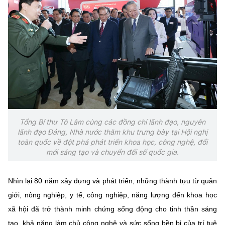
Tổng Bí thư Tô Lâm cùng các đồng chí lãnh đạo, nguyên
lãnh đạo Đảng, Nhà nước thăm khu trưng bày tại Hội nghị
toàn quốc về đột phá phát triển khoa học, công nghệ, đổi
mới sáng tạo và chuyển đổi số quốc gia.
Nhìn lại 80 năm xây dựng và phát triển, những thành tựu từ quân
giới, nông nghiệp, y tế, công nghiệp, năng lượng đến khoa học
xã hội đã trở thành minh chứng sống động cho tinh thần sáng
tạo, khả năng làm chủ công nghệ và sức sống bền bỉ của trí tuệ