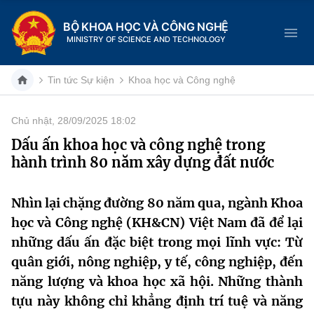
BỘ KHOA HỌC VÀ CÔNG NGHỆ
MINISTRY OF SCIENCE AND TECHNOLOGY
Tin tức Sự kiện
Khoa học và Công nghệ
Chủ nhật, 28/09/2025 18:02
Danh mục
Dấu ấn khoa học và công nghệ trong
hành trình 80 năm xây dựng đất nước
Trang chủ
Giới thiệu
Nhìn lại chặng đường 80 năm qua, ngành Khoa
học và Công nghệ (KH&CN) Việt Nam đã để lại
Chức năng nhiệm vụ
Tin tức sự kiện
những dấu ấn đặc biệt trong mọi lĩnh vực: Từ
quân giới, nông nghiệp, y tế, công nghiệp, đến
Dịch vụ công
Cơ cấu tổ chức
Khoa học và Công nghệ
năng lượng và khoa học xã hội. Những thành
Hệ thống văn bản
tựu này không chỉ khẳng định trí tuệ và năng
Lịch sử phát triển
Đổi mới sáng tạo