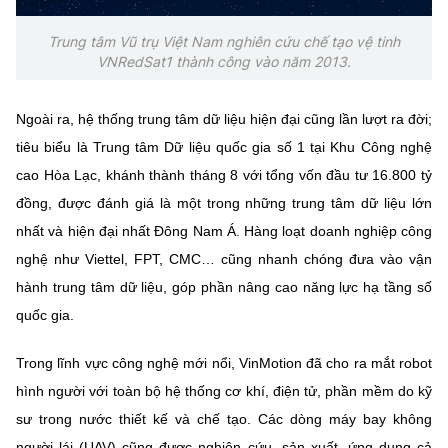
Trung tâm Vũ trụ Việt Nam nghiên cứu chế tạo vệ tinh
VNRedSat1 thành công vào năm 2013.
Ngoài ra, hệ thống trung tâm dữ liệu hiện đại cũng lần lượt ra đời;
tiêu biểu là Trung tâm Dữ liệu quốc gia số 1 tại Khu Công nghệ
cao Hòa Lạc, khánh thành tháng 8 với tổng vốn đầu tư 16.800 tỷ
đồng, được đánh giá là một trong những trung tâm dữ liệu lớn
nhất và hiện đại nhất Đông Nam Á. Hàng loạt doanh nghiệp công
nghệ như Viettel, FPT, CMC… cũng nhanh chóng đưa vào vận
hành trung tâm dữ liệu, góp phần nâng cao năng lực hạ tầng số
quốc gia.
Trong lĩnh vực công nghệ mới nổi, VinMotion đã cho ra mắt robot
hình người với toàn bộ hệ thống cơ khí, điện tử, phần mềm do kỹ
sư trong nước thiết kế và chế tạo. Các dòng máy bay không
người lái (UAV) cũng được nghiên cứu, sản xuất, ứng dụng cả