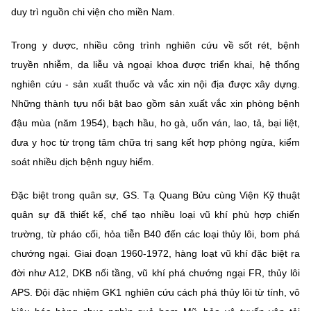
duy trì nguồn chi viện cho miền Nam.
Trong y dược, nhiều công trình nghiên cứu về sốt rét, bệnh
truyền nhiễm, da liễu và ngoại khoa được triển khai, hệ thống
nghiên cứu - sản xuất thuốc và vắc xin nội địa được xây dựng.
Những thành tựu nổi bật bao gồm sản xuất vắc xin phòng bệnh
đậu mùa (năm 1954), bạch hầu, ho gà, uốn ván, lao, tả, bại liệt,
đưa y học từ trọng tâm chữa trị sang kết hợp phòng ngừa, kiểm
soát nhiều dịch bệnh nguy hiểm.
Đặc biệt trong quân sự, GS. Tạ Quang Bửu cùng Viện Kỹ thuật
quân sự đã thiết kế, chế tạo nhiều loại vũ khí phù hợp chiến
trường, từ pháo cối, hỏa tiễn B40 đến các loại thủy lôi, bom phá
chướng ngại. Giai đoạn 1960-1972, hàng loạt vũ khí đặc biệt ra
đời như A12, DKB nối tầng, vũ khí phá chướng ngại FR, thủy lôi
APS. Đội đặc nhiệm GK1 nghiên cứu cách phá thủy lôi từ tính, vô