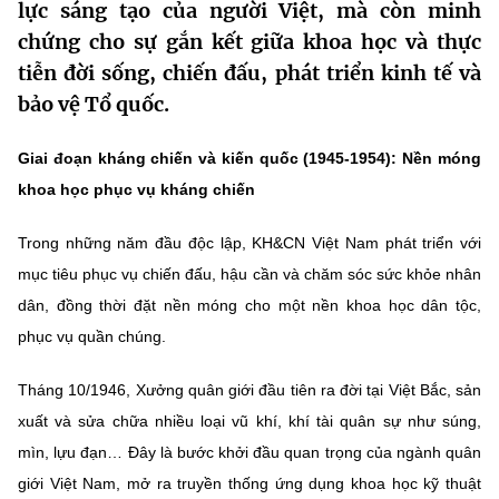
lực sáng tạo của người Việt, mà còn minh
MST IOFFICE
Văn bản QPPL
Sở Khoa học và Công nghệ
Chuyển đổi số
chứng cho sự gắn kết giữa khoa học và thực
tiễn đời sống, chiến đấu, phát triển kinh tế và
THỐNG KÊ
Văn bản chỉ đạo điều hành
Bưu chính, Viễn thông
bảo vệ Tổ quốc.
Multimedia
Khoa học và Công nghệ
Lấy ý kiến người dân về dự thảo VBQPPL
Sở hữu trí tuệ
Giai đoạn kháng chiến và kiến quốc (1945-1954): Nền móng
THƯ ĐIỆN TỬ
Đổi mới sáng tạo
khoa học phục vụ kháng chiến
Tiêu chuẩn, đo lường, chất lượng
Khác
Chuyển đổi số
Trong những năm đầu độc lập, KH&CN Việt Nam phát triển với
Năng lượng nguyên tử
Videos
mục tiêu phục vụ chiến đấu, hậu cần và chăm sóc sức khỏe nhân
Bưu chính, Viễn thông
dân, đồng thời đặt nền móng cho một nền khoa học dân tộc,
Tin tổng hợp
Infographic
phục vụ quần chúng.
Sở hữu trí tuệ
Tin địa phương
Ảnh
Tháng 10/1946, Xưởng quân giới đầu tiên ra đời tại Việt Bắc, sản
Tiêu chuẩn, đo lường, chất lượng
Voice
xuất và sửa chữa nhiều loại vũ khí, khí tài quân sự như súng,
mìn, lựu đạn… Đây là bước khởi đầu quan trọng của ngành quân
Năng lượng nguyên tử
Nhiệm vụ trọng tâm
giới Việt Nam, mở ra truyền thống ứng dụng khoa học kỹ thuật