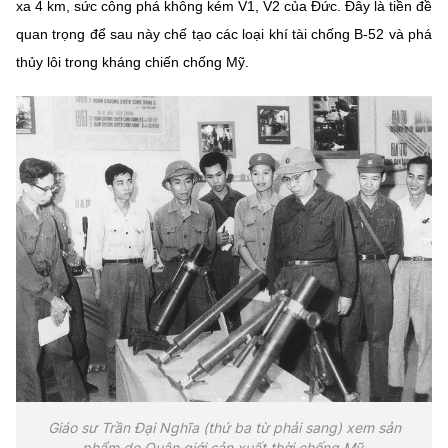
(Ghi rõ nguồn "https://mst.gov.vn" khi phát hành lại thông tin từ
xa 4 km, sức công phá không kém V1, V2 của Đức. Đây là tiền đề
website này)
quan trọng để sau này chế tạo các loại khí tài chống B-52 và phá
thủy lôi trong kháng chiến chống Mỹ.
Giáo sư Trần Đại Nghĩa (thứ ba từ phải sang) xem sản
phẩm do Quân giới sản xuất thời chống Mỹ.