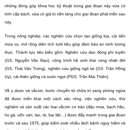
những đóng góp khoa học kỹ thuật trong giai đoạn này vừa có
tính cấp bách, vừa có giá trị nền tảng cho giai đoạn phát triển sau
này.
Trong nông nghiệp, các nghiên cứu chọn tạo giống lúa, cải tiến
mùa vụ, mở rộng diện tích tưới tiêu giúp đảm bảo an ninh lương
thực. Thành tựu tiêu biểu gồm: Nghiên cứu dao động phi tuyến
(GS. Nguyễn Văn Đạo), công trình hệ sinh thái rừng nhiệt đới
(GS. Thái Văn Trừng), nghiên cứu giống ngô lai (GS. Trần Hồng
Uy), cải thiện giống cá nước ngọt (PGS. Trần Mai Thiên).
Về y dược và vắcxin, bước chuyển từ chữa trị sang phòng ngừa
đã được triển khai một cách sâu rộng: việc nghiên cứu, thử
nghiệm và sản xuất các loại vắcxin cơ bản (đậu mùa, bạch hầu,
ho gà, uốn ván, lao, tả, bại liệt…) được đẩy mạnh trong giai đoạn
trước và sau 1975, giúp kiểm soát nhiều dịch bệnh nguy hiểm và