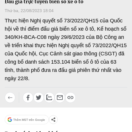
Đấu giá trực tuyến biển số xe ô tô
MST IOFFICE
Văn bản QPPL
Sở Khoa học và Công nghệ
Chuyển đổi số
Thứ ba, 22/08/2023 18:04
THỐNG KÊ
Thực hiện Nghị quyết số 73/2022/QH15 của Quốc
Văn bản chỉ đạo điều hành
Bưu chính, Viễn thông
hội về thí điểm đấu giá biển số xe ô tô, Kế hoạch số
Multimedia
Khoa học và Công nghệ
Lấy ý kiến người dân về dự thảo VBQPPL
340/KH-BCA-C08 ngày 29/6/2023 của Bộ Công an
Sở hữu trí tuệ
về triển khai thực hiện Nghị quyết số 73/2022/QH15
THƯ ĐIỆN TỬ
Đổi mới sáng tạo
Tiêu chuẩn, đo lường, chất lượng
của Quốc hội, Cục Cảnh sát giao thông (CSGT) đã
Khác
công bố danh sách 153.104 biển số ô tô của 63
Chuyển đổi số
Năng lượng nguyên tử
tỉnh, thành phố đưa ra đấu giá phiên thứ nhất vào
Videos
Bưu chính, Viễn thông
ngày 22/8.
Tin tổng hợp
Infographic
Sở hữu trí tuệ
Tin địa phương
Ảnh
Tiêu chuẩn, đo lường, chất lượng
Voice
Thêm MST trên Google
Năng lượng nguyên tử
Nhiệm vụ trọng tâm