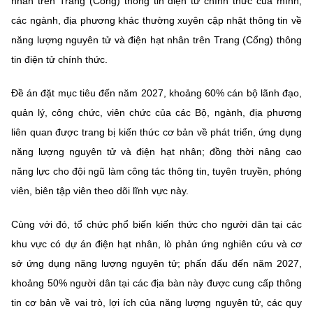
nhân trên Trang (Cổng) thông tin điện tử chính thức của mình;
Chọn ngôn ngữ
các ngành, địa phương khác thường xuyên cập nhật thông tin về
Vietnamese
English
năng lượng nguyên tử và điện hạt nhân trên Trang (Cổng) thông
tin điện tử chính thức.
Đề án đặt mục tiêu đến năm 2027, khoảng 60% cán bộ lãnh đạo,
BỘ KHOA HỌC VÀ CÔNG NGHỆ
quản lý, công chức, viên chức của các Bộ, ngành, địa phương
MINISTRY OF SCIENCE AND TECHNOLOGY
liên quan được trang bị kiến thức cơ bản về phát triển, ứng dụng
Điều khoản sử dụng
Theo dõi MST:
Góp ý
năng lượng nguyên tử và điện hạt nhân; đồng thời nâng cao
năng lực cho đội ngũ làm công tác thông tin, tuyên truyền, phóng
Cơ quan chủ quản: Bộ Khoa học và Công nghệ (MST)
viên, biên tập viên theo dõi lĩnh vực này.
Chịu trách nhiệm nội dung: Nguyễn Thị Hải Hằng
Giám đốc Trung tâm Truyền thông Khoa học và Công nghệ.
Cùng với đó, tổ chức phổ biến kiến thức cho người dân tại các
Liên hệ
khu vực có dự án điện hạt nhân, lò phản ứng nghiên cứu và cơ
Địa chỉ: Ban Biên tập Cổng TTĐT - 18 Nguyễn Du, TP. Hà Nội
sở ứng dụng năng lượng nguyên tử; phấn đấu đến năm 2027,
Điện thoại: 024 3936 9506
khoảng 50% người dân tại các địa bàn này được cung cấp thông
Email:
stc@mst.gov.vn
©2026 Bản quyền thuộc Bộ Khoa Học và Công Nghệ
tin cơ bản về vai trò, lợi ích của năng lượng nguyên tử, các quy