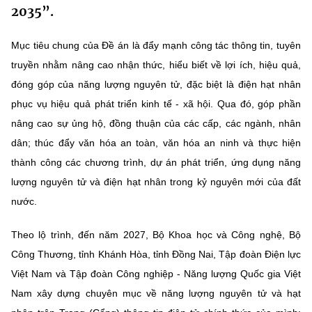
2035”.
MST IOFFICE
Văn bản QPPL
Sở Khoa học và Công nghệ
Chuyển đổi số
Mục tiêu chung của Đề án là đẩy mạnh công tác thông tin, tuyên
THỐNG KÊ
Văn bản chỉ đạo điều hành
Bưu chính, Viễn thông
truyền nhằm nâng cao nhận thức, hiểu biết về lợi ích, hiệu quả,
Multimedia
Khoa học và Công nghệ
đóng góp của năng lượng nguyên tử, đặc biệt là điện hạt nhân
Lấy ý kiến người dân về dự thảo VBQPPL
Sở hữu trí tuệ
phục vụ hiệu quả phát triển kinh tế - xã hội. Qua đó, góp phần
THƯ ĐIỆN TỬ
Đổi mới sáng tạo
Tiêu chuẩn, đo lường, chất lượng
nâng cao sự ủng hộ, đồng thuận của các cấp, các ngành, nhân
Khác
dân; thúc đẩy văn hóa an toàn, văn hóa an ninh và thực hiện
Chuyển đổi số
Năng lượng nguyên tử
thành công các chương trình, dự án phát triển, ứng dụng năng
Videos
lượng nguyên tử và điện hạt nhân trong kỷ nguyên mới của đất
Bưu chính, Viễn thông
Tin tổng hợp
Infographic
nước.
Sở hữu trí tuệ
Tin địa phương
Ảnh
Theo lộ trình, đến năm 2027, Bộ Khoa học và Công nghệ, Bộ
Tiêu chuẩn, đo lường, chất lượng
Công Thương, tỉnh Khánh Hòa, tỉnh Đồng Nai, Tập đoàn Điện lực
Voice
Việt Nam và Tập đoàn Công nghiệp - Năng lượng Quốc gia Việt
Năng lượng nguyên tử
Nhiệm vụ trọng tâm
Nam xây dựng chuyên mục về năng lượng nguyên tử và hạt