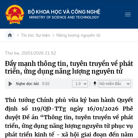
BỘ KHOA HỌC VÀ CÔNG NGHỆ
MINISTRY OF SCIENCE AND TECHNOLOGY
Tin tức Sự kiện
Năng lượng nguyên tử
Thứ ba, 20/01/2026 21:52
Danh mục
Đẩy mạnh thông tin, tuyên truyền về phát
triển, ứng dụng năng lượng nguyên tử
Trang chủ
Nghe đọc bài
5:02
Giới thiệu
Thủ tướng Chính phủ vừa ký ban hành Quyết
Chức năng nhiệm vụ
Tin tức sự kiện
định số 119/QĐ-TTg ngày 16/01/2026 Phê
Dịch vụ công
duyệt Đề án “Thông tin, tuyên truyền về phát
Cơ cấu tổ chức
Khoa học và Công nghệ
triển, ứng dụng năng lượng nguyên tử phục vụ
Hệ thống văn bản
Lịch sử phát triển
Đổi mới sáng tạo
phát triển kinh tế - xã hội giai đoạn đến năm