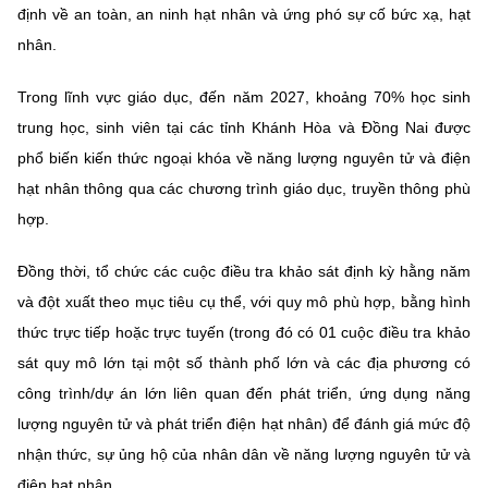
(Ghi rõ nguồn "https://mst.gov.vn" khi phát hành lại thông tin từ
định về an toàn, an ninh hạt nhân và ứng phó sự cố bức xạ, hạt
website này)
nhân.
Trong lĩnh vực giáo dục, đến năm 2027, khoảng 70% học sinh
trung học, sinh viên tại các tỉnh Khánh Hòa và Đồng Nai được
phổ biến kiến thức ngoại khóa về năng lượng nguyên tử và điện
hạt nhân thông qua các chương trình giáo dục, truyền thông phù
hợp.
Đồng thời, tổ chức các cuộc điều tra khảo sát định kỳ hằng năm
và đột xuất theo mục tiêu cụ thể, với quy mô phù hợp, bằng hình
thức trực tiếp hoặc trực tuyến (trong đó có 01 cuộc điều tra khảo
sát quy mô lớn tại một số thành phố lớn và các địa phương có
công trình/dự án lớn liên quan đến phát triển, ứng dụng năng
lượng nguyên tử và phát triển điện hạt nhân) để đánh giá mức độ
nhận thức, sự ủng hộ của nhân dân về năng lượng nguyên tử và
điện hạt nhân.