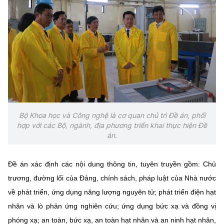
Bộ Khoa học và Công nghệ là cơ quan chủ trì Đề án, phối
hợp với các Bộ, ngành, địa phương triển khai thực hiện Đề
án.
Đề án xác định các nội dung thông tin, tuyên truyền gồm: Chủ
trương, đường lối của Đảng, chính sách, pháp luật của Nhà nước
về phát triển, ứng dụng năng lượng nguyên tử; phát triển điện hạt
nhân và lò phản ứng nghiên cứu; ứng dụng bức xạ và đồng vị
phóng xạ; an toàn, bức xạ, an toàn hạt nhân và an ninh hạt nhân,