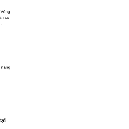
a Vòng
án có
.
à năng
tại