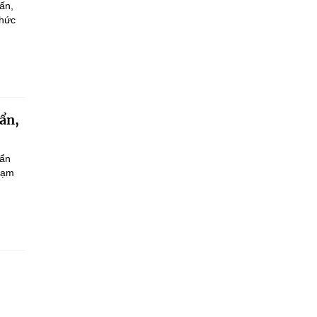
ấn,
chức
uẩn,
uẩn
phạm