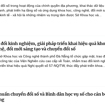
ổi số trong hoạt động của chính quyền địa phương, khai thác dữ liệu
hành, phát triển hạ tầng số và ứng dụng khoa học, công nghệ, đổi mới 
 kinh tế - xã hội là những nhiệm vụ trọng tâm được Sở Khoa học và...
 đổi kinh nghiệm, giải pháp triển khai hiệu quả kh
hệ, đổi mới sáng tạo và chuyển đổi số
ở Khoa học và Công nghệ thành phố Đà Nẵng tổ chức gặp mặt, trao đ
 công tác của Viện Nghiên cứu cao cấp về Toán, nhằm trao đổi kinh ng
triển khai hiệu quả Nghị quyết số 57-NQ/TW, thúc đẩy phát triển khoa..
huấn chuyển đổi số và Bình dân học vụ số cho cán b
ng