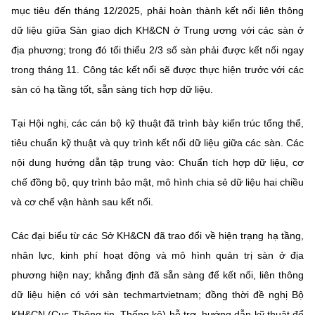
mục tiêu đến tháng 12/2025, phải hoàn thành kết nối liên thông
dữ liệu giữa Sàn giao dịch KH&CN ở Trung ương với các sàn ở
địa phương; trong đó tối thiểu 2/3 số sàn phải được kết nối ngay
trong tháng 11. Công tác kết nối sẽ được thực hiện trước với các
sàn có hạ tầng tốt, sẵn sàng tích hợp dữ liệu.
Tại Hội nghị, các cán bộ kỹ thuật đã trình bày kiến trúc tổng thể,
tiêu chuẩn kỹ thuật và quy trình kết nối dữ liệu giữa các sàn. Các
nội dung hướng dẫn tập trung vào: Chuẩn tích hợp dữ liệu, cơ
chế đồng bộ, quy trình bảo mật, mô hình chia sẻ dữ liệu hai chiều
và cơ chế vận hành sau kết nối.
Các đại biểu từ các Sở KH&CN đã trao đổi về hiện trạng hạ tầng,
nhân lực, kinh phí hoạt động và mô hình quản trị sàn ở địa
phương hiện nay; khẳng định đã sẵn sàng để kết nối, liên thông
dữ liệu hiện có với sàn techmartvietnam; đồng thời đề nghị Bộ
KH&CN (Cục Thông tin, Thống kê) hỗ trợ, hướng dẫn kỹ thuật để