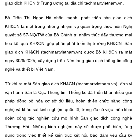
(Ghi rõ nguồn "https://mst.gov.vn" khi phát hành lại thông tin từ
giao dịch KHCN ở Trung ương tại địa chỉ techmartvietnam.vn.
website này)
Bà Trần Thị Ngọc Hà nhấn mạnh, phát triển sàn giao dịch
KH&CN là một trong những nhiệm vụ quan trọng thực hiện Nghị
quyết số 57-NQ/TW của Bộ Chính trị nhằm thúc đẩy thương mại
hoá kết quả KH&CN, góp phần phát triển thị trường KH&CN. Sàn
giao dịch KH&CN (techmartvietnam.vn) được Bộ KH&CN ra mắt
ngày 30/6/2025, xây dựng trên Nền tảng giao dịch thông tin công
nghệ và thiết bị Việt Nam.
Từ khi ra mắt Sàn giao dịch KH&CN (techmartvietnam.vn), đơn vị
vận hành Sàn là Cục Thông tin, Thống kê đã triển khai nhiều giải
pháp đồng bộ hóa cơ sở dữ liệu, hoàn thiện chức năng công
nghệ và khảo sát kinh nghiệm quốc tế, trong đó có việc triển khai
đoàn công tác nghiên cứu mô hình Sàn giao dịch công nghệ
Thượng Hải. Những kinh nghiệm này sẽ được phổ biến, ứng
dụng trong việc thiết kế kiến trúc kết nối, bảo đảm yêu cầu kỹ