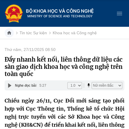
BỘ KHOA HỌC VÀ CÔNG NGHỆ
MINISTRY OF SCIENCE AND TECHNOLOGY
Tin tức Sự kiện
Khoa học và Công nghệ
Thứ năm, 27/11/2025 08:50
Danh mục
Đẩy nhanh kết nối, liên thông dữ liệu các
sàn giao dịch khoa học và công nghệ trên
Trang chủ
toàn quốc
Giới thiệu
Nghe đọc bài
5:27
Chức năng nhiệm vụ
Tin tức sự kiện
Chiều ngày 26/11, Cục Đổi mới sáng tạo phối
hợp với Cục Thông tin, Thống kê tổ chức Hội
Dịch vụ công
Cơ cấu tổ chức
Khoa học và Công nghệ
nghị trực tuyến với các Sở Khoa học và Công
Hệ thống văn bản
Lịch sử phát triển
Đổi mới sáng tạo
nghệ (KH&CN) để triển khai kết nối, liên thông