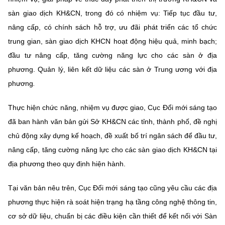
Chọn ngôn ngữ
sàn giao dịch KH&CN, trong đó có nhiệm vụ: Tiếp tục đầu tư,
Vietnamese
English
nâng cấp, có chính sách hỗ trợ, ưu đãi phát triển các tổ chức
trung gian, sàn giao dịch KHCN hoạt động hiệu quả, minh bạch;
đầu tư nâng cấp, tăng cường năng lực cho các sàn ở địa
phương. Quản lý, liên kết dữ liệu các sàn ở Trung ương với địa
BỘ KHOA HỌC VÀ CÔNG NGHỆ
phương
.
MINISTRY OF SCIENCE AND TECHNOLOGY
Điều khoản sử dụng
Theo dõi MST:
Góp ý
Thực hiện chức năng, nhiệm vụ được giao, Cục Đổi mới sáng tạo
đã ban hành văn bản gửi Sở KH&CN các tỉnh, thành phố, đề nghị
Cơ quan chủ quản: Bộ Khoa học và Công nghệ (MST)
chủ động xây dựng kế hoạch, đề xuất bố trí ngân sách để đầu tư,
Chịu trách nhiệm nội dung: Nguyễn Thị Hải Hằng
nâng cấp, tăng cường năng lực cho các sàn giao dịch KH&CN tại
Giám đốc Trung tâm Truyền thông Khoa học và Công nghệ.
địa phương theo quy định hiện hành.
Liên hệ
Địa chỉ: Ban Biên tập Cổng TTĐT - 18 Nguyễn Du, TP. Hà Nội
Tại văn bản nêu trên, Cục Đổi mới sáng tạo cũng yêu cầu các địa
Điện thoại: 024 3936 9506
phương thực hiện rà soát hiện trạng hạ tầng công nghệ thông tin,
Email:
stc@mst.gov.vn
©2026 Bản quyền thuộc Bộ Khoa Học và Công Nghệ
cơ sở dữ liệu, chuẩn bị các điều kiện cần thiết để kết nối với Sàn