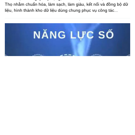
Thọ nhằm chuẩn hóa, làm sạch, làm giàu, kết nối và đồng bộ dữ
liệu, hình thành kho dữ liệu dùng chung phục vụ công tác...
Lạng Sơn nâng cao năng lực số cho cán bộ cấp xã
Nhằm thực hiện hiệu quả Nghị quyết số 57-NQ/TW của Bộ Chính
trị và Kế hoạch 100 ngày xử lý các điểm nghẽn về chuyển đổi số
trong hệ thống chính trị, Sở KH&CN Lạng Sơn đã phối hợp...