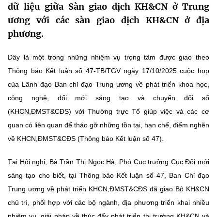
dữ liệu giữa Sàn giao dịch KH&CN ở Trung
MST IOFFICE
Văn bản QPPL
Sở Khoa học và Công nghệ
Chuyển đổi số
ương với các sàn giao dịch KH&CN ở địa
phương.
THỐNG KÊ
Văn bản chỉ đạo điều hành
Bưu chính, Viễn thông
Multimedia
Khoa học và Công nghệ
Đây là một trong những nhiệm vụ trọng tâm được giao theo
Lấy ý kiến người dân về dự thảo VBQPPL
Sở hữu trí tuệ
Thông báo Kết luận số 47-TB/TGV ngày 17/10/2025 cuộc họp
THƯ ĐIỆN TỬ
Đổi mới sáng tạo
của Lãnh đạo Ban chỉ đạo Trung ương về phát triển khoa học,
Tiêu chuẩn, đo lường, chất lượng
Khác
công nghệ, đổi mới sáng tạo và chuyển đổi số
Chuyển đổi số
Năng lượng nguyên tử
(KHCN,ĐMST&CĐS) với Thường trực Tổ giúp việc và các cơ
Videos
quan có liên quan để tháo gỡ những tồn tại, hạn chế, điểm nghẽn
Bưu chính, Viễn thông
Tin tổng hợp
Infographic
về KHCN,ĐMST&CĐS (Thông báo Kết luận số 47).
Sở hữu trí tuệ
Tin địa phương
Ảnh
Tại Hội nghị, Bà Trần Thị Ngọc Hà, Phó Cục trưởng Cục Đổi mới
Tiêu chuẩn, đo lường, chất lượng
sáng tạo cho biết, tại Thông báo Kết luận số 47, Ban Chỉ đạo
Voice
Trung ương về phát triển KHCN,ĐMST&CĐS đã giao Bộ KH&CN
Năng lượng nguyên tử
Nhiệm vụ trọng tâm
chủ trì, phối hợp với các bộ ngành, địa phương triển khai nhiều
nhiệm vụ, giải pháp về thúc đẩy phát triển thị trường KH&CN và