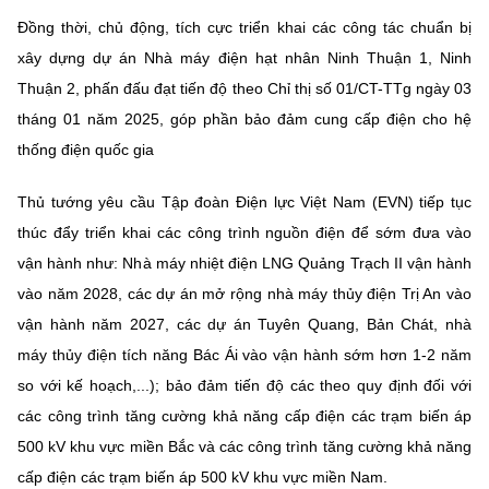
(Ghi rõ nguồn "https://mst.gov.vn" khi phát hành lại thông tin từ
Đồng thời, chủ động, tích cực triển khai các công tác chuẩn bị
website này)
xây dựng dự án Nhà máy điện hạt nhân Ninh Thuận 1, Ninh
Thuận 2, phấn đấu đạt tiến độ theo Chỉ thị số 01/CT-TTg ngày 03
tháng 01 năm 2025, góp phần bảo đảm cung cấp điện cho hệ
thống điện quốc gia
Thủ tướng yêu cầu Tập đoàn Điện lực Việt Nam (EVN) tiếp tục
thúc đẩy triển khai các công trình nguồn điện để sớm đưa vào
vận hành như: Nhà máy nhiệt điện LNG Quảng Trạch II vận hành
vào năm 2028, các dự án mở rộng nhà máy thủy điện Trị An vào
vận hành năm 2027, các dự án Tuyên Quang, Bản Chát, nhà
máy thủy điện tích năng Bác Ái vào vận hành sớm hơn 1-2 năm
so với kế hoạch,...); bảo đảm tiến độ các theo quy định đối với
các công trình tăng cường khả năng cấp điện các trạm biến áp
500 kV khu vực miền Bắc và các công trình tăng cường khả năng
cấp điện các trạm biến áp 500 kV khu vực miền Nam.