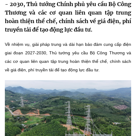
- 2030, Thủ tướng Chính phủ yêu cầu Bộ Công
MST IOFFICE
Văn bản QPPL
Sở Khoa học và Công nghệ
Chuyển đổi số
Thương và các cơ quan liên quan tập trung
hoàn thiện thể chế, chính sách về giá điện, phí
THỐNG KÊ
Văn bản chỉ đạo điều hành
Bưu chính, Viễn thông
truyền tải để tạo động lực đầu tư.
Multimedia
Khoa học và Công nghệ
Lấy ý kiến người dân về dự thảo VBQPPL
Sở hữu trí tuệ
Về nhiệm vụ, giải pháp trung và dài hạn bảo đảm cung cấp điện
THƯ ĐIỆN TỬ
Đổi mới sáng tạo
giai đoạn 2027-2030, Thủ tướng yêu cầu Bộ Công Thương và
Tiêu chuẩn, đo lường, chất lượng
Khác
các cơ quan liên quan tập trung hoàn thiện thể chế, chính sách
Chuyển đổi số
Năng lượng nguyên tử
về giá điện, phí truyền tải để tạo động lực đầu tư.
Videos
Bưu chính, Viễn thông
Tin tổng hợp
Infographic
Sở hữu trí tuệ
Tin địa phương
Ảnh
Tiêu chuẩn, đo lường, chất lượng
Voice
Năng lượng nguyên tử
Nhiệm vụ trọng tâm