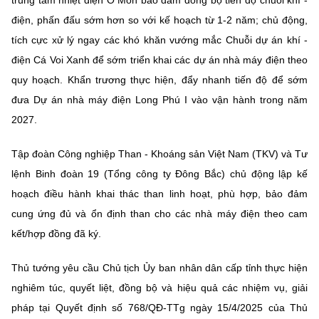
trung tâm nhiệt điện Ô Môn bảo đảm đồng bộ tiến độ chuỗi khí -
điện, phấn đấu sớm hơn so với kế hoạch từ 1-2 năm; chủ động,
tích cực xử lý ngay các khó khăn vướng mắc Chuỗi dự án khí -
điện Cá Voi Xanh để sớm triển khai các dự án nhà máy điện theo
quy hoạch. Khẩn trương thực hiện, đẩy nhanh tiến độ để sớm
đưa Dự án nhà máy điện Long Phú I vào vận hành trong năm
2027.
Tập đoàn Công nghiệp Than - Khoáng sản Việt Nam (TKV) và Tư
lệnh Binh đoàn 19 (Tổng công ty Đông Bắc) chủ động lập kế
hoạch điều hành khai thác than linh hoạt, phù hợp, bảo đảm
cung ứng đủ và ổn định than cho các nhà máy điện theo cam
kết/hợp đồng đã ký.
Thủ tướng yêu cầu Chủ tịch Ủy ban nhân dân cấp tỉnh thực hiện
nghiêm túc, quyết liệt, đồng bộ và hiệu quả các nhiệm vụ, giải
pháp tại Quyết định số 768/QĐ-TTg ngày 15/4/2025 của Thủ