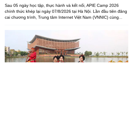
Sau 05 ngày học tập, thực hành và kết nối, APIE Camp 2026
chính thức khép lại ngày 07/8/2026 tại Hà Nội. Lần đầu tiên đăng
cai chương trình, Trung tâm Internet Việt Nam (VNNIC) cùng...
Khoa học, công nghệ mở đường khai thác nguồn lực văn
hóa
Sau 6 tháng triển khai Nghị quyết số 80-NQ/TW của Bộ Chính trị,