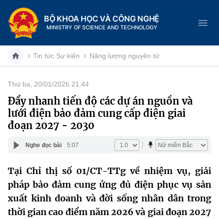
BỘ KHOA HỌC VÀ CÔNG NGHỆ
MINISTRY OF SCIENCE AND TECHNOLOGY
Tin tức Sự kiện
Năng lượng nguyên tử
Thứ ba, 20/01/2026 21:44
Danh mục
Đẩy nhanh tiến độ các dự án nguồn và
lưới điện bảo đảm cung cấp điện giai
Trang chủ
đoạn 2027 - 2030
Giới thiệu
Nghe đọc bài
5:07
Chức năng nhiệm vụ
Tin tức sự kiện
Tại Chỉ thị số 01/CT-TTg về nhiệm vụ, giải
pháp bảo đảm cung ứng đủ điện phục vụ sản
Dịch vụ công
Cơ cấu tổ chức
Khoa học và Công nghệ
xuất kinh doanh và đời sống nhân dân trong
Hệ thống văn bản
Lịch sử phát triển
Đổi mới sáng tạo
thời gian cao điểm năm 2026 và giai đoạn 2027