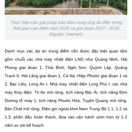
Chọn ngôn ngữ
Vietnamese
English
Thực hiện các giải pháp bảo đảm cung ứng đủ điện trong
thời gian cao điểm năm 2026 và giai đoạn 2027 - 2030
(Nguồn: Internet).
BỘ KHOA HỌC VÀ CÔNG NGHỆ
MINISTRY OF SCIENCE AND TECHNOLOGY
Danh mục các dự án trọng điểm cần được đặc biệt quan tâm
gồm chuỗi các nhà máy nhiệt điện LNG như Quảng Ninh, Hải
Điều khoản sử dụng
Theo dõi MST:
Góp ý
Phòng giai đoạn 1, Thái Bình, Nghi Sơn, Quỳnh Lập, Quảng
Trạch II, Hải Lăng giai đoạn 1, Cà Ná, Hiệp Phước giai đoạn 1 và
Cơ quan chủ quản: Bộ Khoa học và Công nghệ (MST)
2, Bạc Liêu, Long An I; Nhà máy nhiệt điện Long Phú I; các nhà
Chịu trách nhiệm nội dung: Nguyễn Thị Hải Hằng
máy thủy điện: Trị An mở rộng, tích năng Bác Ái, tích năng Đơn
Giám đốc Trung tâm Truyền thông Khoa học và Công nghệ.
Dương tổ máy 1, tích năng Phước Hòa, Tuyên Quang mở rộng,
Liên hệ
Địa chỉ: Ban Biên tập Cổng TTĐT - 18 Nguyễn Du, TP. Hà Nội
Bản Chát mở rộng; Điện gió ngoài khơi Nam Trung Bộ 1.1, 1.2 và
Điện thoại: 024 3936 9506
1.3; phấn đấu hoàn thành, đưa vào vận hành sớm hơn từ 1-2
Email:
stc@mst.gov.vn
năm so với kế hoạch.
©2026 Bản quyền thuộc Bộ Khoa Học và Công Nghệ