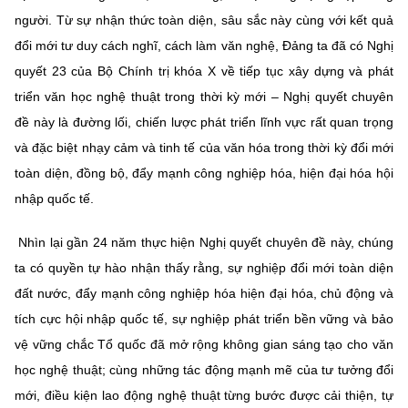
(Ghi rõ nguồn "https://mst.gov.vn" khi phát hành lại thông tin từ
người. Từ sự nhận thức toàn diện, sâu sắc này cùng với kết quả
website này)
đổi mới tư duy cách nghĩ, cách làm văn nghệ, Đảng ta đã có Nghị
quyết 23 của Bộ Chính trị khóa X về tiếp tục xây dựng và phát
triển văn học nghệ thuật trong thời kỳ mới – Nghị quyết chuyên
đề này là đường lối, chiến lược phát triển lĩnh vực rất quan trọng
và đặc biệt nhạy cảm và tinh tế của văn hóa trong thời kỳ đổi mới
toàn diện, đồng bộ, đẩy mạnh công nghiệp hóa, hiện đại hóa hội
nhập quốc tế.
Nhìn lại gần 24 năm thực hiện Nghị quyết chuyên đề này, chúng
ta có quyền tự hào nhận thấy rằng, sự nghiệp đổi mới toàn diện
đất nước, đẩy mạnh công nghiệp hóa hiện đại hóa, chủ động và
tích cực hội nhập quốc tế, sự nghiệp phát triển bền vững và bảo
vệ vững chắc Tổ quốc đã mở rộng không gian sáng tạo cho văn
học nghệ thuật; cùng những tác động mạnh mẽ của tư tưởng đổi
mới, điều kiện lao động nghệ thuật từng bước được cải thiện, tự