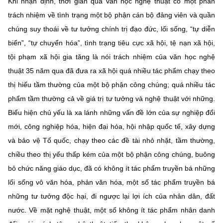
Khi nhận định, thời gian qua văn học nghệ thuật có một phần
trách nhiệm về tình trạng một bộ phận cán bộ đảng viên và quần
chúng suy thoái về tư tưởng chính trị đạo đức, lối sống, “tự diễn
biến”, “tự chuyển hóa”, tình trạng tiêu cực xã hội, tệ nạn xã hội,
tội phạm xã hội gia tăng là nói trách nhiệm của văn học nghệ
thuật 35 năm qua đã đưa ra xã hội quá nhiều tác phẩm chạy theo
thị hiếu tầm thường của một bộ phận công chúng; quá nhiều tác
phẩm tầm thường cả về giá trị tư tưởng và nghệ thuật với những.
Biểu hiện chủ yếu là xa lánh những vấn đề lớn của sự nghiệp đổi
mới, công nghiệp hóa, hiện đại hóa, hội nhập quốc tế, xây dựng
và bảo vệ Tổ quốc, chạy theo các đề tài nhỏ nhặt, tầm thường,
chiều theo thị yếu thấp kém của một bộ phận công chúng, buông
bỏ chức năng giáo dục, đã có không ít tác phẩm truyền bá những
lối sống vô văn hóa, phản văn hóa, một số tác phẩm truyền bá
những tư tưởng độc hại, đi ngược lại lợi ích của nhân dân, đất
nước. Về mặt nghệ thuật, một số không ít tác phẩm nhân danh