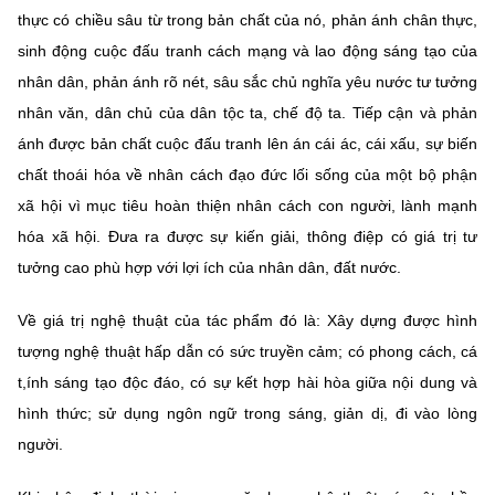
thực có chiều sâu từ trong bản chất của nó, phản ánh chân thực,
sinh động cuộc đấu tranh cách mạng và lao động sáng tạo của
nhân dân, phản ánh rõ nét, sâu sắc chủ nghĩa yêu nước tư tưởng
nhân văn, dân chủ của dân tộc ta, chế độ ta. Tiếp cận và phản
ánh được bản chất cuộc đấu tranh lên án cái ác, cái xấu, sự biến
chất thoái hóa về nhân cách đạo đức lối sống của một bộ phận
xã hội vì mục tiêu hoàn thiện nhân cách con người, lành mạnh
hóa xã hội. Đưa ra được sự kiến giải, thông điệp có giá trị tư
tưởng cao phù hợp với lợi ích của nhân dân, đất nước.
Về giá trị nghệ thuật của tác phẩm đó là: Xây dựng được hình
tượng nghệ thuật hấp dẫn có sức truyền cảm; có phong cách, cá
t,ính sáng tạo độc đáo, có sự kết hợp hài hòa giữa nội dung và
hình thức; sử dụng ngôn ngữ trong sáng, giản dị, đi vào lòng
người.