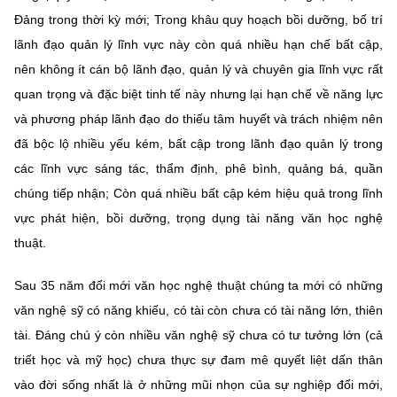
Đảng trong thời kỳ mới; Trong khâu quy hoạch bồi dưỡng, bố trí
lãnh đạo quản lý lĩnh vực này còn quá nhiều hạn chế bất cập,
nên không ít cán bộ lãnh đạo, quản lý và chuyên gia lĩnh vực rất
quan trọng và đặc biệt tinh tế này nhưng lại hạn chế về năng lực
và phương pháp lãnh đạo do thiếu tâm huyết và trách nhiệm nên
đã bộc lộ nhiều yếu kém, bất cập trong lãnh đạo quản lý trong
các lĩnh vực sáng tác, thẩm định, phê bình, quảng bá, quần
chúng tiếp nhận; Còn quá nhiều bất cập kém hiệu quả trong lĩnh
vực phát hiện, bồi dưỡng, trọng dụng tài năng văn học nghệ
thuật.
Sau 35 năm đổi mới văn học nghệ thuật chúng ta mới có những
văn nghệ sỹ có năng khiếu, có tài còn chưa có tài năng lớn, thiên
tài. Đáng chú ý còn nhiều văn nghệ sỹ chưa có tư tưởng lớn (cả
triết học và mỹ học) chưa thực sự đam mê quyết liệt dấn thân
vào đời sống nhất là ở những mũi nhọn của sự nghiệp đổi mới,