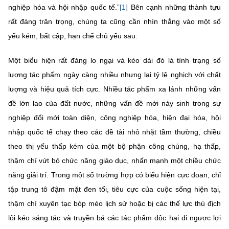
nghiệp hóa và hội nhập quốc tế.”
[1]
Bên cạnh những thành tựu
rất đáng trân trọng, chúng ta cũng cần nhìn thẳng vào một số
yếu kém, bất cập, hạn chế chủ yếu sau:
Một biểu hiện rất đáng lo ngại và kéo dài đó là tình trạng số
lượng tác phẩm ngày càng nhiều nhưng lại tỷ lệ nghịch với chất
lượng và hiệu quả tích cực. Nhiều tác phẩm xa lánh những vấn
đề lớn lao của đất nước, những vấn đề mới nảy sinh trong sự
nghiệp đổi mới toàn diện, công nghiệp hóa, hiện đại hóa, hội
nhập quốc tế chạy theo các đề tài nhỏ nhặt tầm thường, chiều
theo thị yếu thấp kém của một bộ phận công chúng, hạ thấp,
thậm chí vứt bỏ chức năng giáo dục, nhấn mạnh một chiều chức
năng giải trí. Trong một số trường hợp có biểu hiện cực đoan, chỉ
tập trung tô đậm mặt đen tối, tiêu cực của cuộc sống hiện tại,
thậm chí xuyên tạc bóp méo lịch sử hoặc bị các thế lực thù địch
lôi kéo sáng tác và truyền bá các tác phẩm độc hại đi ngược lợi