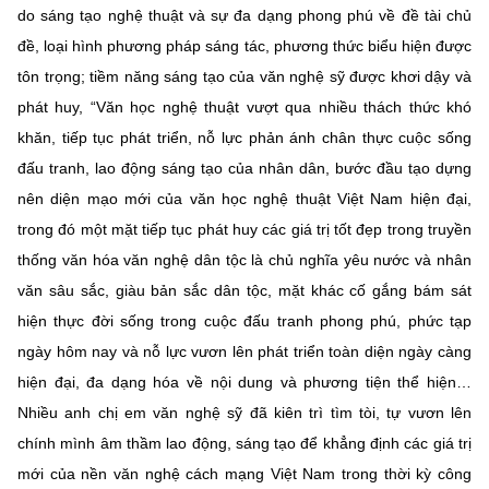
do sáng tạo nghệ thuật và sự đa dạng phong phú về đề tài chủ
đề, loại hình phương pháp sáng tác, phương thức biểu hiện được
tôn trọng; tiềm năng sáng tạo của văn nghệ sỹ được khơi dậy và
phát huy, “Văn học nghệ thuật vượt qua nhiều thách thức khó
khăn, tiếp tục phát triển, nỗ lực phản ánh chân thực cuộc sống
đấu tranh, lao động sáng tạo của nhân dân, bước đầu tạo dựng
nên diện mạo mới của văn học nghệ thuật Việt Nam hiện đại,
trong đó một mặt tiếp tục phát huy các giá trị tốt đẹp trong truyền
thống văn hóa văn nghệ dân tộc là chủ nghĩa yêu nước và nhân
văn sâu sắc, giàu bản sắc dân tộc, mặt khác cố gắng bám sát
hiện thực đời sống trong cuộc đấu tranh phong phú, phức tạp
ngày hôm nay và nỗ lực vươn lên phát triển toàn diện ngày càng
hiện đại, đa dạng hóa về nội dung và phương tiện thể hiện…
Nhiều anh chị em văn nghệ sỹ đã kiên trì tìm tòi, tự vươn lên
chính mình âm thầm lao động, sáng tạo để khẳng định các giá trị
mới của nền văn nghệ cách mạng Việt Nam trong thời kỳ công