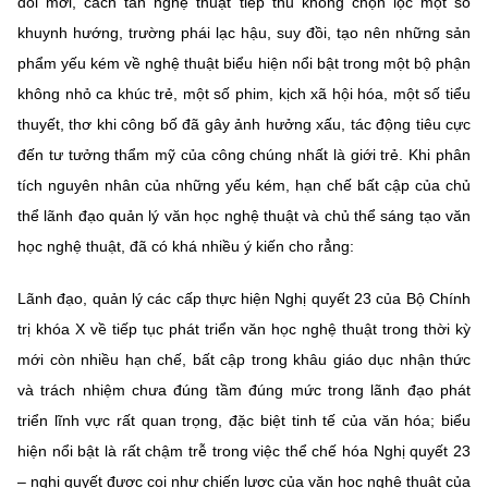
đổi mới, cách tân nghệ thuật tiếp thu không chọn lọc một số
khuynh hướng, trường phái lạc hậu, suy đồi, tạo nên những sản
phẩm yếu kém về nghệ thuật biểu hiện nổi bật trong một bộ phận
không nhỏ ca khúc trẻ, một số phim, kịch xã hội hóa, một số tiểu
thuyết, thơ khi công bố đã gây ảnh hưởng xấu, tác động tiêu cực
đến tư tưởng thẩm mỹ của công chúng nhất là giới trẻ. Khi phân
tích nguyên nhân của những yếu kém, hạn chế bất cập của chủ
thể lãnh đạo quản lý văn học nghệ thuật và chủ thể sáng tạo văn
học nghệ thuật, đã có khá nhiều ý kiến cho rẳng:
Lãnh đạo, quản lý các cấp thực hiện Nghị quyết 23 của Bộ Chính
trị khóa X về tiếp tục phát triển văn học nghệ thuật trong thời kỳ
mới còn nhiều hạn chế, bất cập trong khâu giáo dục nhận thức
và trách nhiệm chưa đúng tầm đúng mức trong lãnh đạo phát
triển lĩnh vực rất quan trọng, đặc biệt tinh tế của văn hóa; biểu
hiện nổi bật là rất chậm trễ trong việc thể chế hóa Nghị quyết 23
– nghị quyết được coi như chiến lược của văn học nghệ thuật của