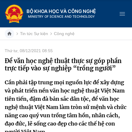
BỘ KHOA HỌC VÀ CÔNG NGHỆ
MINISTRY OF SCIENCE AND TECHNOLOGY
Tin tức Sự kiện
Công nghệ
Thứ tư, 08/12/2021 08:55
Danh mục
Để văn học nghệ thuật thực sự góp phần
trực tiếp vào sự nghiệp “trồng người”
Trang chủ
Cần phải tập trung mọi nguồn lực để xây dựng
Giới thiệu
và phát triển nền văn học nghệ thuật Việt Nam
Chức năng nhiệm vụ
Tin tức sự kiện
tiên tiến, đậm đà bản sắc dân tộc, để văn học
nghệ thuật Việt Nam làm tròn sứ mệnh và chức
Dịch vụ công
Cơ cấu tổ chức
Khoa học và Công nghệ
năng cao quý vun trồng tâm hồn, nhân cách,
đạo đức, lẽ sống cao đẹp cho các thế hệ con
Hệ thống văn bản
Lịch sử phát triển
Đổi mới sáng tạo
người Việt Nam.