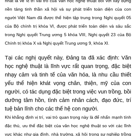
nhất là về vị trí vai trò của văn học nghệ thuật đối với xây dựng
Chọn ngôn ngữ
nền tảng tinh thần xã hội và sự phát triển toàn diện của con
Vietnamese
English
người Việt Nam đã được thể hiện tập trung trong Nghị quyết 05
của Bộ chính trị khóa VI, được phát triển toàn diện và sâu sắc
trong Nghị quyết Trung ương 5 khóa VIII, Nghị quyết 23 của Bộ
Chính trị khóa X và Nghị quyết Trung ương 9, khóa XI.
BỘ KHOA HỌC VÀ CÔNG NGHỆ
MINISTRY OF SCIENCE AND TECHNOLOGY
Tại các nghị quyết này, Đảng ta đã xác định: Văn
Điều khoản sử dụng
Theo dõi MST:
Góp ý
học nghệ thuật là lĩnh vực rất quan trọng, đặc biệt
nhạy cảm và tinh tế của văn hóa, là nhu cầu thiết
Cơ quan chủ quản: Bộ Khoa học và Công nghệ (MST)
yếu thể hiện khát vọng chân, thiện, mỹ của con
Chịu trách nhiệm nội dung: Nguyễn Thị Hải Hằng
người, có tác dụng đặc biệt trong việc vun trồng, bồi
Giám đốc Trung tâm Truyền thông Khoa học và Công nghệ.
dưỡng tâm hồn, tình cảm nhân cách, đạo đức, trí
Liên hệ
tuệ bản lĩnh cho các thế hệ con người.
Địa chỉ: Ban Biên tập Cổng TTĐT - 18 Nguyễn Du, TP. Hà Nội
Khi khẳng định vị trí, vai trò quan trọng này là để nhấn mạnh tính
Điện thoại: 024 3936 9506
Email:
stc@mst.gov.vn
đặc thù, ưu thế đặc biệt của văn học nghệ thuật so với các lĩnh
©2026 Bản quyền thuộc Bộ Khoa Học và Công Nghệ
vực khác như gia đình, nhà trường, xã hội trong sự nghiệp trồng