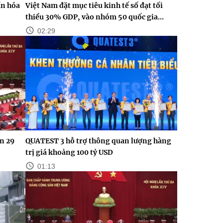
n hóa
Việt Nam đặt mục tiêu kinh tế số đạt tối
thiểu 30% GDP, vào nhóm 50 quốc gia...
02:29
n 29
QUATEST 3 hỗ trợ thông quan lượng hàng
trị giá khoảng 100 tỷ USD
01:13