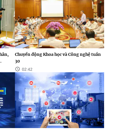
nhân,
Chuyển động Khoa học và Công nghệ tuần
.
30
02:42