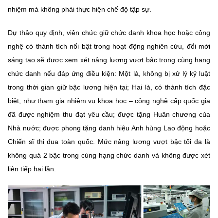
Chọn ngôn ngữ
nhiệm mà không phải thực hiện chế độ tập sự.
Vietnamese
English
Dự thảo quy định, viên chức giữ chức danh khoa học hoặc công
nghệ có thành tích nổi bật trong hoạt động nghiên cứu, đổi mới
sáng tạo sẽ được xem xét nâng lương vượt bậc trong cùng hạng
chức danh nếu đáp ứng điều kiện: Một là, không bị xử lý kỷ luật
BỘ KHOA HỌC VÀ CÔNG NGHỆ
MINISTRY OF SCIENCE AND TECHNOLOGY
trong thời gian giữ bậc lương hiện tại; Hai là, có thành tích đặc
biệt, như tham gia nhiệm vụ khoa học – công nghệ cấp quốc gia
Điều khoản sử dụng
Theo dõi MST:
Góp ý
đã được nghiệm thu đạt yêu cầu; được tặng Huân chương của
Nhà nước; được phong tặng danh hiệu Anh hùng Lao động hoặc
Cơ quan chủ quản: Bộ Khoa học và Công nghệ (MST)
Chiến sĩ thi đua toàn quốc. Mức nâng lương vượt bậc tối đa là
Chịu trách nhiệm nội dung: Nguyễn Thị Hải Hằng
không quá 2 bậc trong cùng hạng chức danh và không được xét
Giám đốc Trung tâm Truyền thông Khoa học và Công nghệ.
Liên hệ
liên tiếp hai lần.
Địa chỉ: Ban Biên tập Cổng TTĐT - 18 Nguyễn Du, TP. Hà Nội
Điện thoại: 024 3936 9506
Email:
stc@mst.gov.vn
©2026 Bản quyền thuộc Bộ Khoa Học và Công Nghệ