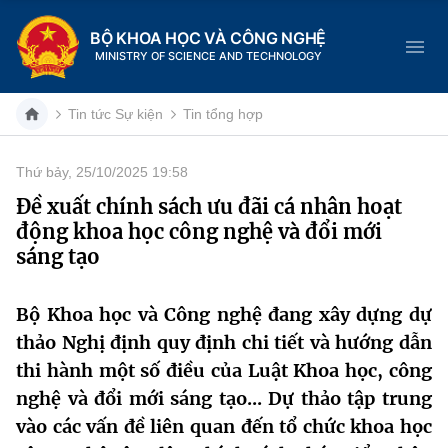
BỘ KHOA HỌC VÀ CÔNG NGHỆ
MINISTRY OF SCIENCE AND TECHNOLOGY
Tin tức Sự kiện
Tin tổng hợp
Thứ bảy, 25/10/2025 19:58
Danh mục
Đề xuất chính sách ưu đãi cá nhân hoạt
động khoa học công nghệ và đổi mới
Trang chủ
sáng tạo
Giới thiệu
Bộ Khoa học và Công nghệ đang xây dựng dự
Chức năng nhiệm vụ
Tin tức sự kiện
thảo Nghị định quy định chi tiết và hướng dẫn
thi hành một số điều của Luật Khoa học, công
Dịch vụ công
Cơ cấu tổ chức
Khoa học và Công nghệ
nghệ và đổi mới sáng tạo... Dự thảo tập trung
Hệ thống văn bản
vào các vấn đề liên quan đến tổ chức khoa học
Lịch sử phát triển
Đổi mới sáng tạo