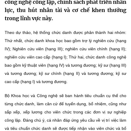
công nghệ công lập, chính sách phát triển nhân
MST IOFFICE
Văn bản QPPL
Sở Khoa học và Công nghệ
Chuyển đổi số
lực, thu hút nhân tài và cơ chế khen thưởng
trong lĩnh vực này.
THỐNG KÊ
Văn bản chỉ đạo điều hành
Bưu chính, Viễn thông
Theo dự thảo, hệ thống chức danh được phân thành hai nhóm:
Multimedia
Khoa học và Công nghệ
Lấy ý kiến người dân về dự thảo VBQPPL
Sở hữu trí tuệ
Thứ nhất, chức danh khoa học bao gồm trợ lý nghiên cứu (hạng
THƯ ĐIỆN TỬ
Đổi mới sáng tạo
IV); Nghiên cứu viên (hạng III); nghiên cứu viên chính (hạng II);
Tiêu chuẩn, đo lường, chất lượng
nghiên cứu viên cao cấp (hạng I); Thứ hai, chức danh công nghệ
Khác
Chuyển đổi số
bao gồm kỹ thuật viên (hạng IV) và tương đương; kỹ sư (hạng III)
Năng lượng nguyên tử
Videos
và tương đương; kỹ sư chính (hạng II) và tương đương; kỹ sư
Bưu chính, Viễn thông
Tin tổng hợp
cao cấp (hạng I) và tương đương.
Infographic
Sở hữu trí tuệ
Tin địa phương
Ảnh
Bộ Khoa học và Công nghệ sẽ ban hành tiêu chuẩn cụ thể cho
từng chức danh, làm căn cứ để tuyển dụng, bổ nhiệm, cũng như
Tiêu chuẩn, đo lường, chất lượng
Voice
sắp xếp, xếp lương cho viên chức trong các đơn vị sự nghiệp
Năng lượng nguyên tử
công lập. Đáng chú ý, cá nhân đáp ứng yêu cầu về vị trí việc làm
Nhiệm vụ trọng tâm
và tiêu chuẩn chức danh sẽ được tiếp nhận vào viên chức và bổ