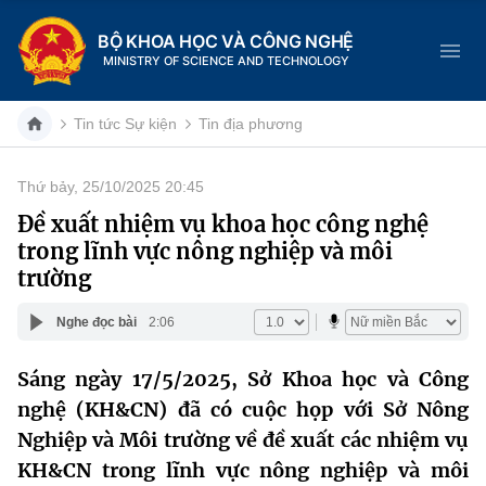
BỘ KHOA HỌC VÀ CÔNG NGHỆ
MINISTRY OF SCIENCE AND TECHNOLOGY
Tin tức Sự kiện
Tin địa phương
Thứ bảy, 25/10/2025 20:45
Danh mục
Đề xuất nhiệm vụ khoa học công nghệ
trong lĩnh vực nông nghiệp và môi
Trang chủ
trường
Giới thiệu
Nghe đọc bài
2:06
Chức năng nhiệm vụ
Tin tức sự kiện
Sáng ngày 17/5/2025, Sở Khoa học và Công
nghệ (KH&CN) đã có cuộc họp với Sở Nông
Dịch vụ công
Cơ cấu tổ chức
Khoa học và Công nghệ
Nghiệp và Môi trường về đề xuất các nhiệm vụ
Hệ thống văn bản
Lịch sử phát triển
Đổi mới sáng tạo
KH&CN trong lĩnh vực nông nghiệp và môi