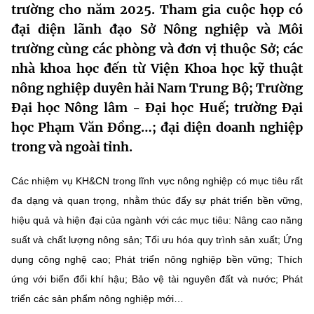
trường cho năm 2025. Tham gia cuộc họp có
MST IOFFICE
Văn bản QPPL
Sở Khoa học và Công nghệ
Chuyển đổi số
đại diện lãnh đạo Sở Nông nghiệp và Môi
trường cùng các phòng và đơn vị thuộc Sở; các
THỐNG KÊ
Văn bản chỉ đạo điều hành
Bưu chính, Viễn thông
nhà khoa học đến từ Viện Khoa học kỹ thuật
Multimedia
Khoa học và Công nghệ
Lấy ý kiến người dân về dự thảo VBQPPL
nông nghiệp duyên hải Nam Trung Bộ; Trường
Sở hữu trí tuệ
Đại học Nông lâm - Đại học Huế; trường Đại
THƯ ĐIỆN TỬ
Đổi mới sáng tạo
Tiêu chuẩn, đo lường, chất lượng
học Phạm Văn Đồng…; đại diện doanh nghiệp
Khác
trong và ngoài tỉnh.
Chuyển đổi số
Năng lượng nguyên tử
Videos
Các nhiệm vụ KH&CN trong lĩnh vực nông nghiệp có mục tiêu rất
Bưu chính, Viễn thông
Tin tổng hợp
Infographic
đa dạng và quan trọng, nhằm thúc đẩy sự phát triển bền vững,
Sở hữu trí tuệ
hiệu quả và hiện đại của ngành với các mục tiêu: Nâng cao năng
Tin địa phương
Ảnh
suất và chất lượng nông sản; Tối ưu hóa quy trình sản xuất; Ứng
Tiêu chuẩn, đo lường, chất lượng
Voice
dụng công nghệ cao; Phát triển nông nghiệp bền vững; Thích
ứng với biến đổi khí hậu; Bảo vệ tài nguyên đất và nước; Phát
Năng lượng nguyên tử
Nhiệm vụ trọng tâm
triển các sản phẩm nông nghiệp mới…