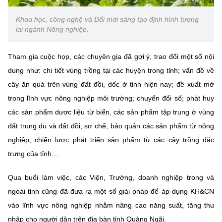
(Ghi rõ nguồn "https://mst.gov.vn" khi phát hành lại thông tin từ
website này)
Khoa học, công nghệ và Đổi mới sáng tạo định hình tương
lai ngành Nông nghiệp.
Tham gia cuộc họp, các chuyên gia đã gợi ý, trao đổi một số nội
dung như: chi tiết vùng trồng tại các huyện trong tỉnh; vấn đề về
cây ăn quả trên vùng đất đồi, dốc ở tỉnh hiện nay; đề xuất mở
trong lĩnh vực nông nghiệp môi trường; chuyển đổi số; phát huy
các sản phẩm dược liệu từ biển, các sản phẩm tập trung ở vùng
đất trung du và đất đồi; sơ chế, bảo quản các sản phẩm từ nông
nghiệp; chiến lược phát triển sản phẩm từ các cây trồng đặc
trưng của tỉnh…
Qua buổi làm việc, các Viện, Trường, doanh nghiệp trong và
ngoài tỉnh cũng đã đưa ra một số giải pháp để áp dụng KH&CN
vào lĩnh vực nông nghiệp nhằm nâng cao năng suất, tăng thu
nhập cho người dân trên địa bàn tỉnh Quảng Ngãi.