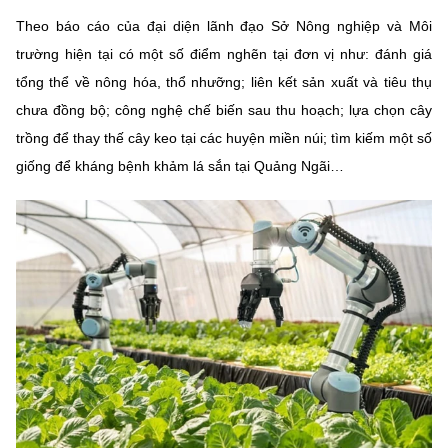
Chọn ngôn ngữ
Theo báo cáo của đại diện lãnh đạo Sở Nông nghiệp và Môi
Vietnamese
English
trường hiện tại có một số điểm nghẽn tại đơn vị như: đánh giá
tổng thể về nông hóa, thổ nhưỡng; liên kết sản xuất và tiêu thụ
chưa đồng bộ; công nghệ chế biến sau thu hoạch; lựa chọn cây
trồng để thay thế cây keo tại các huyện miền núi; tìm kiếm một số
BỘ KHOA HỌC VÀ CÔNG NGHỆ
giống để kháng bệnh khảm lá sắn tại Quảng Ngãi…
MINISTRY OF SCIENCE AND TECHNOLOGY
Điều khoản sử dụng
Theo dõi MST:
Góp ý
Cơ quan chủ quản: Bộ Khoa học và Công nghệ (MST)
Chịu trách nhiệm nội dung: Nguyễn Thị Hải Hằng
Giám đốc Trung tâm Truyền thông Khoa học và Công nghệ.
Liên hệ
Địa chỉ: Ban Biên tập Cổng TTĐT - 18 Nguyễn Du, TP. Hà Nội
Điện thoại: 024 3936 9506
Email:
stc@mst.gov.vn
©2026 Bản quyền thuộc Bộ Khoa Học và Công Nghệ