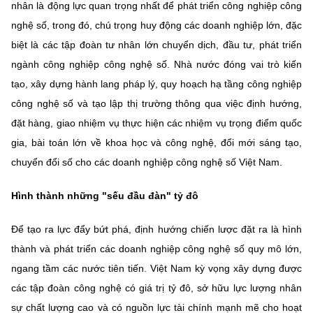
(Ghi rõ nguồn "https://mst.gov.vn" khi phát hành lại thông tin từ
nhân là động lực quan trọng nhất để phát triển công nghiệp công
website này)
nghệ số, trong đó, chú trọng huy động các doanh nghiệp lớn, đặc
biệt là các tập đoàn tư nhân lớn chuyển dịch, đầu tư, phát triển
ngành công nghiệp công nghệ số. Nhà nước đóng vai trò kiến
tạo, xây dựng hành lang pháp lý, quy hoạch hạ tầng công nghiệp
công nghệ số và tạo lập thị trường thông qua việc định hướng,
đặt hàng, giao nhiệm vụ thực hiện các nhiệm vụ trọng điểm quốc
gia, bài toán lớn về khoa học và công nghệ, đổi mới sáng tạo,
chuyển đổi số cho các doanh nghiệp công nghệ số Việt Nam.
Hình thành những "sếu đầu đàn" tỷ đô
Để tạo ra lực đẩy bứt phá, định hướng chiến lược đặt ra là hình
thành và phát triển các doanh nghiệp công nghệ số quy mô lớn,
ngang tầm các nước tiên tiến. Việt Nam kỳ vọng xây dựng được
các tập đoàn công nghệ có giá trị tỷ đô, sở hữu lực lượng nhân
sự chất lượng cao và có nguồn lực tài chính mạnh mẽ cho hoạt