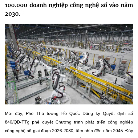
100.000 doanh nghiệp công nghệ số vào năm
MST IOFFICE
Văn bản QPPL
Sở Khoa học và Công nghệ
Chuyển đổi số
2030.
THỐNG KÊ
Văn bản chỉ đạo điều hành
Bưu chính, Viễn thông
Multimedia
Khoa học và Công nghệ
Lấy ý kiến người dân về dự thảo VBQPPL
Sở hữu trí tuệ
THƯ ĐIỆN TỬ
Đổi mới sáng tạo
Tiêu chuẩn, đo lường, chất lượng
Khác
Chuyển đổi số
Năng lượng nguyên tử
Videos
Bưu chính, Viễn thông
Tin tổng hợp
Infographic
Sở hữu trí tuệ
Tin địa phương
Ảnh
Tiêu chuẩn, đo lường, chất lượng
Mới đây, Phó Thủ tướng Hồ Quốc Dũng ký Quyết định số
Voice
840/QĐ-TTg phê duyệt Chương trình phát triển công nghiệp
Năng lượng nguyên tử
Nhiệm vụ trọng tâm
công nghệ số giai đoạn 2026-2030, tầm nhìn đến năm 2045. Đây