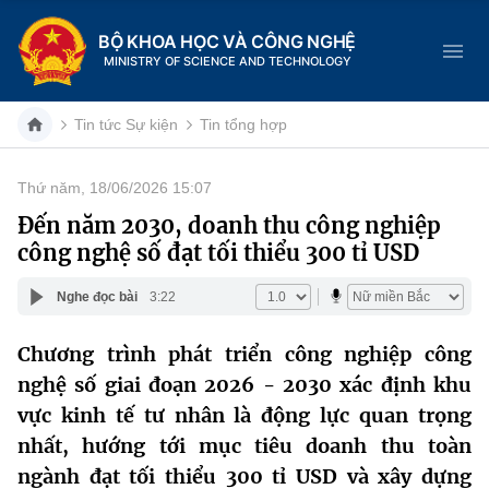
BỘ KHOA HỌC VÀ CÔNG NGHỆ
MINISTRY OF SCIENCE AND TECHNOLOGY
Tin tức Sự kiện
Tin tổng hợp
Thứ năm, 18/06/2026 15:07
Danh mục
Đến năm 2030, doanh thu công nghiệp
công nghệ số đạt tối thiểu 300 tỉ USD
Trang chủ
Nghe đọc bài
3:22
Giới thiệu
Chương trình phát triển công nghiệp công
Chức năng nhiệm vụ
Tin tức sự kiện
nghệ số giai đoạn 2026 - 2030 xác định khu
Dịch vụ công
vực kinh tế tư nhân là động lực quan trọng
Cơ cấu tổ chức
Khoa học và Công nghệ
nhất, hướng tới mục tiêu doanh thu toàn
Hệ thống văn bản
Lịch sử phát triển
Đổi mới sáng tạo
ngành đạt tối thiểu 300 tỉ USD và xây dựng