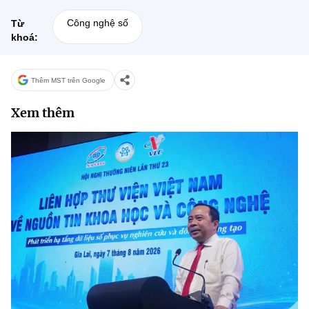
Công nghệ số
Từ
khoá:
Thêm MST trên Google
Xem thêm