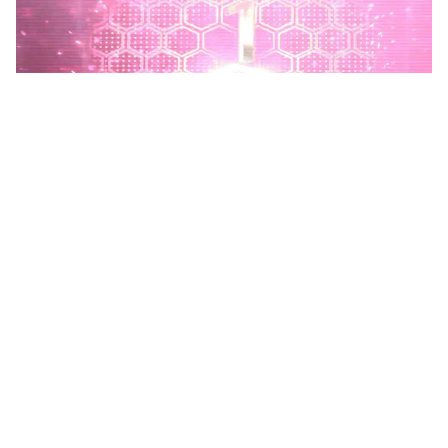
Phú Thọ phát động Chiến dịch 90 ngày xây dựng, hoàn
thiện Kho dữ liệu tỉnh Phú Thọ
Chiến dịch 90 ngày xây dựng, hoàn thiện Kho dữ liệu tỉnh Phú
Thọ nhằm chuẩn hóa, làm sạch, làm giàu, kết nối và đồng bộ dữ
liệu, hình thành kho dữ liệu dùng chung phục vụ công tác...