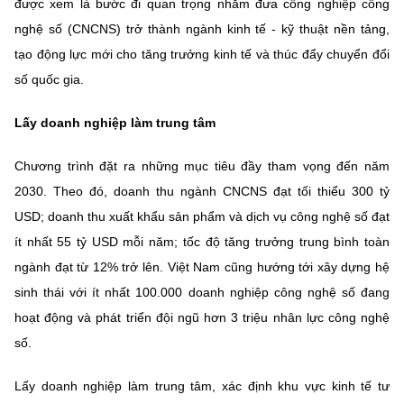
được xem là bước đi quan trọng nhằm đưa công nghiệp công
Chọn ngôn ngữ
nghệ số (CNCNS) trở thành ngành kinh tế - kỹ thuật nền tảng,
Vietnamese
English
tạo động lực mới cho tăng trưởng kinh tế và thúc đẩy chuyển đổi
số quốc gia.
Lấy doanh nghiệp làm trung tâm
BỘ KHOA HỌC VÀ CÔNG NGHỆ
MINISTRY OF SCIENCE AND TECHNOLOGY
Chương trình đặt ra những mục tiêu đầy tham vọng đến năm
Điều khoản sử dụng
Theo dõi MST:
Góp ý
2030. Theo đó, doanh thu ngành CNCNS đạt tối thiểu 300 tỷ
USD; doanh thu xuất khẩu sản phẩm và dịch vụ công nghệ số đạt
ít nhất 55 tỷ USD mỗi năm; tốc độ tăng trưởng trung bình toàn
Cơ quan chủ quản: Bộ Khoa học và Công nghệ (MST)
ngành đạt từ 12% trở lên. Việt Nam cũng hướng tới xây dựng hệ
Chịu trách nhiệm nội dung: Nguyễn Thị Hải Hằng
Giám đốc Trung tâm Truyền thông Khoa học và Công nghệ.
sinh thái với ít nhất 100.000 doanh nghiệp công nghệ số đang
Liên hệ
hoạt động và phát triển đội ngũ hơn 3 triệu nhân lực công nghệ
Địa chỉ: Ban Biên tập Cổng TTĐT - 18 Nguyễn Du, TP. Hà Nội
số.
Điện thoại: 024 3936 9506
Email:
stc@mst.gov.vn
Lấy doanh nghiệp làm trung tâm, xác định khu vực kinh tế tư
©2026 Bản quyền thuộc Bộ Khoa Học và Công Nghệ