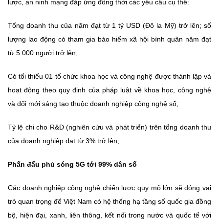
lược, an ninh mạng đáp ứng đồng thời các yêu cầu cụ thể:
Chọn ngôn ngữ
Vietnamese
English
Tổng doanh thu của năm đạt từ 1 tỷ USD (Đô la Mỹ) trở lên; số
lượng lao động có tham gia bảo hiểm xã hội bình quân năm đạt
từ 5.000 người trở lên;
BỘ KHOA HỌC VÀ CÔNG NGHỆ
Có tối thiểu 01 tổ chức khoa học và công nghệ được thành lập và
MINISTRY OF SCIENCE AND TECHNOLOGY
hoạt động theo quy định của pháp luật về khoa học, công nghệ
Điều khoản sử dụng
Theo dõi MST:
Góp ý
và đổi mới sáng tạo thuộc doanh nghiệp công nghệ số;
Tỷ lệ chi cho R&D (nghiên cứu và phát triển) trên tổng doanh thu
Cơ quan chủ quản: Bộ Khoa học và Công nghệ (MST)
của doanh nghiệp đạt từ 3% trở lên;
Chịu trách nhiệm nội dung: Nguyễn Thị Hải Hằng
Giám đốc Trung tâm Truyền thông Khoa học và Công nghệ.
Phấn đấu phủ sóng 5G tới 99% dân số
Liên hệ
Địa chỉ: Ban Biên tập Cổng TTĐT - 18 Nguyễn Du, TP. Hà Nội
Các doanh nghiệp công nghệ chiến lược quy mô lớn sẽ đóng vai
Điện thoại: 024 3936 9506
Email:
stc@mst.gov.vn
trò quan trọng để Việt Nam có hệ thống hạ tầng số quốc gia đồng
©2026 Bản quyền thuộc Bộ Khoa Học và Công Nghệ
bộ, hiện đại, xanh, liên thông, kết nối trong nước và quốc tế với