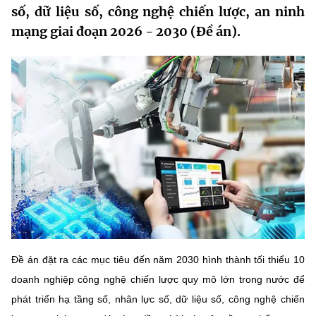
số, dữ liệu số, công nghệ chiến lược, an ninh
MST IOFFICE
Văn bản QPPL
Sở Khoa học và Công nghệ
Chuyển đổi số
mạng giai đoạn 2026 - 2030 (Đề án).
THỐNG KÊ
Văn bản chỉ đạo điều hành
Bưu chính, Viễn thông
Multimedia
Khoa học và Công nghệ
Lấy ý kiến người dân về dự thảo VBQPPL
Sở hữu trí tuệ
THƯ ĐIỆN TỬ
Đổi mới sáng tạo
Tiêu chuẩn, đo lường, chất lượng
Khác
Chuyển đổi số
Năng lượng nguyên tử
Videos
Bưu chính, Viễn thông
Tin tổng hợp
Infographic
Sở hữu trí tuệ
Tin địa phương
Ảnh
Tiêu chuẩn, đo lường, chất lượng
Đề án đặt ra các mục tiêu đến năm 2030 hình thành tối thiểu 10
Voice
doanh nghiệp công nghệ chiến lược quy mô lớn trong nước để
Năng lượng nguyên tử
Nhiệm vụ trọng tâm
phát triển hạ tầng số, nhân lực số, dữ liệu số, công nghệ chiến