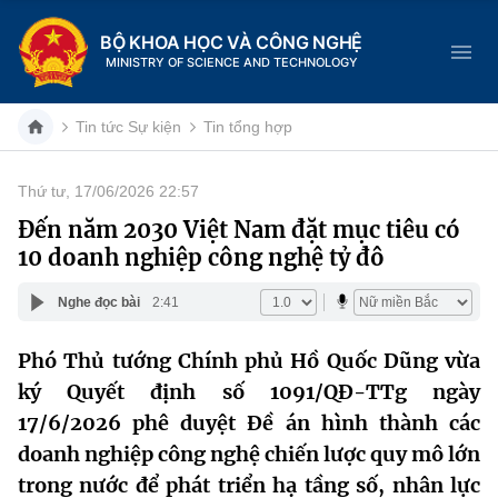
BỘ KHOA HỌC VÀ CÔNG NGHỆ
MINISTRY OF SCIENCE AND TECHNOLOGY
Tin tức Sự kiện
Tin tổng hợp
Thứ tư, 17/06/2026 22:57
Danh mục
Đến năm 2030 Việt Nam đặt mục tiêu có
10 doanh nghiệp công nghệ tỷ đô
Trang chủ
Nghe đọc bài
2:41
Giới thiệu
Phó Thủ tướng Chính phủ Hồ Quốc Dũng vừa
Chức năng nhiệm vụ
Tin tức sự kiện
ký Quyết định số 1091/QĐ-TTg ngày
Dịch vụ công
17/6/2026 phê duyệt Đề án hình thành các
Cơ cấu tổ chức
Khoa học và Công nghệ
doanh nghiệp công nghệ chiến lược quy mô lớn
Hệ thống văn bản
Lịch sử phát triển
Đổi mới sáng tạo
trong nước để phát triển hạ tầng số, nhân lực