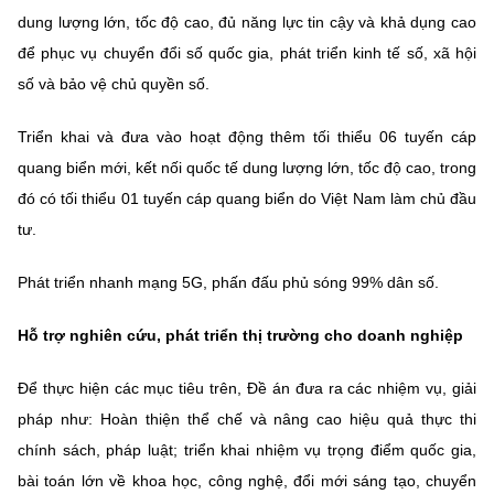
(Ghi rõ nguồn "https://mst.gov.vn" khi phát hành lại thông tin từ
dung lượng lớn, tốc độ cao, đủ năng lực tin cậy và khả dụng cao
website này)
để phục vụ chuyển đổi số quốc gia, phát triển kinh tế số, xã hội
số và bảo vệ chủ quyền số.
Triển khai và đưa vào hoạt động thêm tối thiểu 06 tuyến cáp
quang biển mới, kết nối quốc tế dung lượng lớn, tốc độ cao, trong
đó có tối thiểu 01 tuyến cáp quang biển do Việt Nam làm chủ đầu
tư.
Phát triển nhanh mạng 5G, phấn đấu phủ sóng 99% dân số.
Hỗ trợ nghiên cứu, phát triển thị trường cho doanh nghiệp
Để thực hiện các mục tiêu trên, Đề án đưa ra các nhiệm vụ, giải
pháp như: Hoàn thiện thể chế và nâng cao hiệu quả thực thi
chính sách, pháp luật; triển khai nhiệm vụ trọng điểm quốc gia,
bài toán lớn về khoa học, công nghệ, đổi mới sáng tạo, chuyển