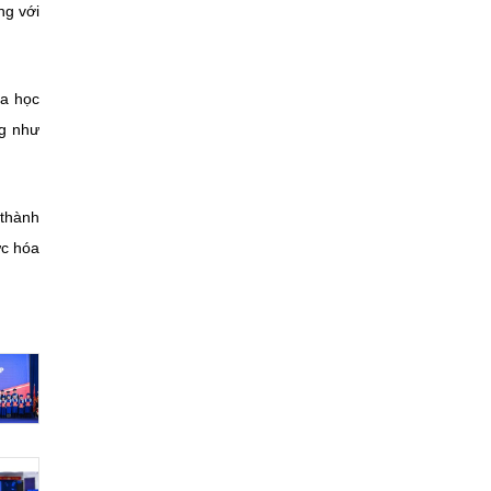
ng với
oa học
ng như
 thành
ực hóa