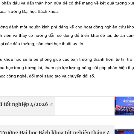
cần phấn đấu và dấn thân hơn nữa để có thể mang về kết quả tương xứ
 của Trường Đại học Bách khoa.
ường dành một nguồn kinh phí đáng kể cho hoạt động nghiên cứu kh
nh viên và thầy cô hướng dẫn sử dụng để triển khai đề tài, dự án cũ
ại các đấu trường, sân chơi học thuật uy tín.
u khoa học sẽ là bệ phóng giúp các bạn trưởng thành hơn, tự tin trở
oa học trong tương lai, tham gia lực lượng nòng cốt góp phần hiện th
 học công nghệ, đổi mới sáng tạo và chuyển đổi số.
sĩ tốt nghiệp 4/2026
ư Trường Đại học Bách khoa tốt nghiệp tháng 4