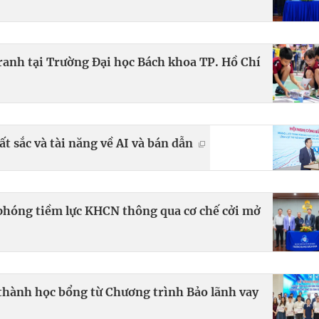
anh tại Trường Đại học Bách khoa TP. Hồ Chí
t sắc và tài năng về AI và bán dẫn
phóng tiềm lực KHCN thông qua cơ chế cởi mở
 thành học bổng từ Chương trình Bảo lãnh vay