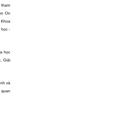
c tham
ion On
h Khoa
 học -
oa học
, Giải
ành và
n quan