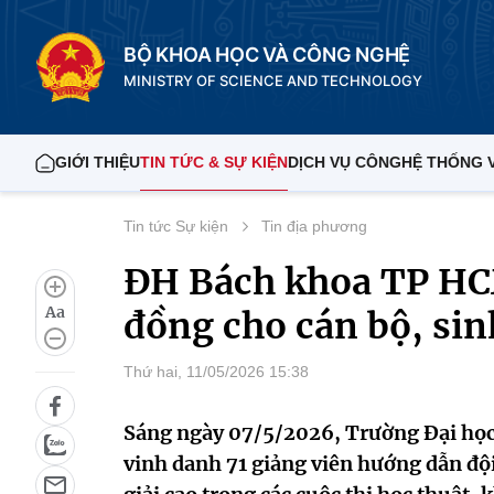
BỘ KHOA HỌC VÀ CÔNG NGHỆ
MINISTRY OF SCIENCE AND TECHNOLOGY
GIỚI THIỆU
TIN TỨC & SỰ KIỆN
DỊCH VỤ CÔNG
HỆ THỐNG 
Tin tức Sự kiện
Tin địa phương
ĐH Bách khoa TP HC
Aa
đồng cho cán bộ, sin
Thứ hai, 11/05/2026 15:38
Sáng ngày 07/5/2026, Trường Đại học 
vinh danh 71 giảng viên hướng dẫn đội