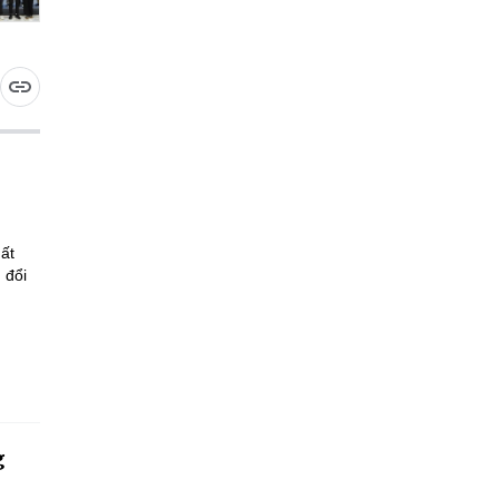
ất
 đổi
g