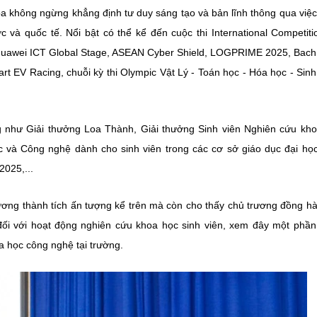
a không ngừng khẳng định tư duy sáng tạo và bản lĩnh thông qua việ
ớc và quốc tế. Nổi bật có thể kể đến cuộc thi International Competit
 Huawei ICT Global Stage, ASEAN Cyber Shield, LOGPRIME 2025, Bac
rt EV Racing, chuỗi kỳ thi Olympic Vật Lý - Toán học - Hóa học - Sinh
ng như Giải thưởng Loa Thành, Giải thưởng Sinh viên Nghiên cứu kh
 và Công nghệ dành cho sinh viên trong các cơ sở giáo dục đại học
025,...
ơng thành tích ấn tượng kể trên mà còn cho thấy chủ trương đồng h
đối với hoạt động nghiên cứu khoa học sinh viên, xem đây một phầ
oa học công nghệ tại trường.