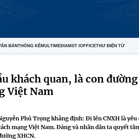
VĂN BẢN
THỐNG KÊ
MULTIMEDIA
MST IOFFICE
THƯ ĐIỆN TỬ
ầu khách quan, là con đường
ng Việt Nam
 Nguyễn Phú Trọng khẳng định: Đi lên CNXH là yêu
 cách mạng Việt Nam. Đảng và nhân dân ta quyết tâ
 đường XHCN.