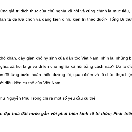
g giá trị đích thực của chủ nghĩa xã hội và cũng chính là mục tiêu, 
n ta đã lựa chọn và đang kiên định, kiên trì theo đuổi”- Tổng Bí th
hó khăn, đầy gian khổ hy sinh của dân tộc Việt Nam, nhìn lại những b
nghĩa xã hội là gì và đi lên chủ nghĩa xã hội bằng cách nào? Đó là đ
chọn để từng bước hoàn thiện đường lối, quan điểm và tổ chức thực hiệ
i điều kiện cụ thể của Việt Nam.
 thư Nguyễn Phú Trọng chỉ ra một số yêu cầu cụ thể:
đại hoá đất nước gắn với phát triển kinh tế tri thức; Phát tri