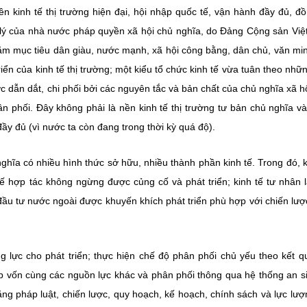
ền kinh tế thị trường hiện đại, hội nhập quốc tế, vận hành đầy đủ, đ
ản lý của nhà nước pháp quyền xã hội chủ nghĩa, do Đảng Cộng sản Vi
ằm mục tiêu dân giàu, nước mạnh, xã hội công bằng, dân chủ, văn mi
triển của kinh tế thị trường; một kiểu tổ chức kinh tế vừa tuân theo nhữ
ợc dẫn dắt, chi phối bởi các nguyên tắc và bản chất của chủ nghĩa xã hộ
ân phối. Đây không phải là nền kinh tế thị trường tư bản chủ nghĩa v
đầy đủ (vì nước ta còn đang trong thời kỳ quá độ).
ghĩa có nhiều hình thức sở hữu, nhiều thành phần kinh tế. Trong đó, k
 tế hợp tác không ngừng được củng cố và phát triển; kinh tế tư nhân 
 đầu tư nước ngoài được khuyến khích phát triển phù hợp với chiến lượ
lực cho phát triển; thực hiện chế độ phân phối chủ yếu theo kết q
óp vốn cùng các nguồn lực khác và phân phối thông qua hệ thống an s
ằng pháp luật, chiến lược, quy hoạch, kế hoạch, chính sách và lực lượ