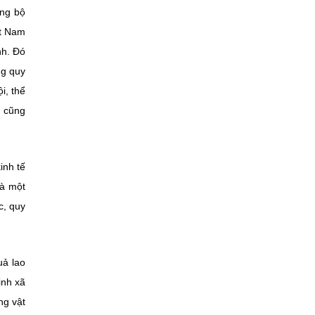
ồng bộ
ệt Nam
nh. Đó
ng quy
i, thể
à cũng
inh tế
là một
c, quy
uả lao
inh xã
ng vật