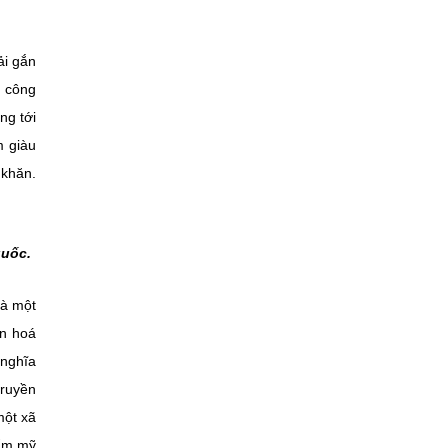
ải gắn
à công
ng tới
m giàu
 khăn.
quốc.
là một
ăn hoá
 nghĩa
truyền
một xã
hẩm mỹ