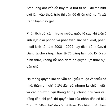
Sở dĩ ông đặt vấn đề này ra là bởi từ sau khi mô h
giới lâm vào thoái trào thì vấn đề đi lên chủ nghĩa x
tranh luận gay gắt.
Phân tích bối cảnh trong nước, quốc tế sau khi Liên 
lĩnh vực giải phóng và phát triển sức sản xuất, phá
thoái kinh tế năm 2008 - 2009 hay dịch bệnh Covi
Đảng ta cho rằng: Thực tế đó càng làm bộc lộ rõ sự 
hình thức, không hề bảo đảm để quyền lực thực sự 
dân chủ.
Hệ thống quyền lực đó vẫn chủ yếu thuộc về thiểu số 
nhỏ, thậm chí chỉ là 1% dân số, nhưng lại chiếm giữ p
và các phương tiện thông tin đại chúng chủ yếu và d
đồng tiền chi phối thì quyền lực của nhân dân sẽ bị 
"tự do", "dân chủ" dù có thể thay đổi chính phủ như