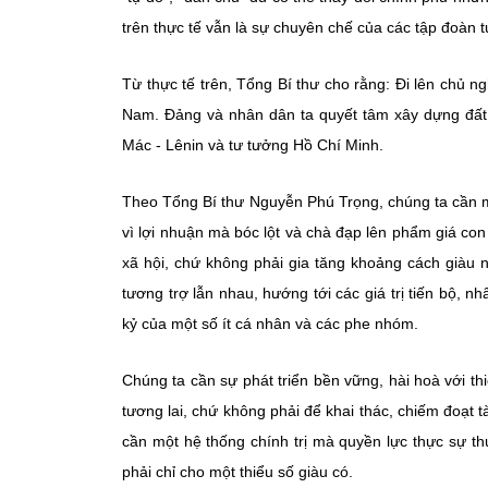
trên thực tế vẫn là sự chuyên chế của các tập đoàn t
Từ thực tế trên, Tổng Bí thư cho rằng: Đi lên chủ n
Nam. Đảng và nhân dân ta quyết tâm xây dựng đất
Mác - Lênin và tư tưởng Hồ Chí Minh.
Theo Tổng Bí thư Nguyễn Phú Trọng, chúng ta cần mộ
vì lợi nhuận mà bóc lột và chà đạp lên phẩm giá con 
xã hội, chứ không phải gia tăng khoảng cách giàu 
tương trợ lẫn nhau, hướng tới các giá trị tiến bộ, nh
kỷ của một số ít cá nhân và các phe nhóm.
Chúng ta cần sự phát triển bền vững, hài hoà với th
tương lai, chứ không phải để khai thác, chiếm đoạt t
cần một hệ thống chính trị mà quyền lực thực sự t
phải chỉ cho một thiểu số giàu có.