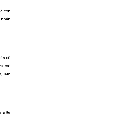
là con
ư nhấn
iến cố
iều mà
n, làm
ển nền