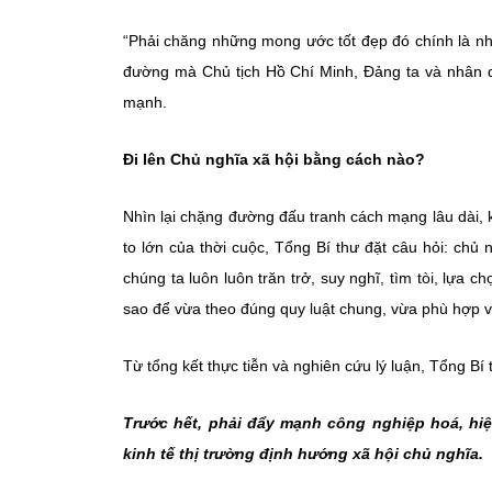
“Phải chăng những mong ước tốt đẹp đó chính là nhữn
đường mà Chủ tịch Hồ Chí Minh, Đảng ta và nhân dâ
mạnh.
Đi lên Chủ nghĩa xã hội bằng cách nào?
Nhìn lại chặng đường đấu tranh cách mạng lâu dài, k
to lớn của thời cuộc, Tổng Bí thư đặt câu hỏi: chủ 
chúng ta luôn luôn trăn trở, suy nghĩ, tìm tòi, lựa 
sao để vừa theo đúng quy luật chung, vừa phù hợp vớ
Từ tổng kết thực tiễn và nghiên cứu lý luận, Tổng Bí
Trước hết, phải đẩy mạnh công nghiệp hoá, hiện 
kinh tế thị trường định hướng xã hội chủ nghĩa.