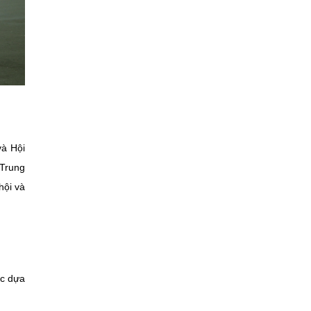
và Hội
 Trung
hội và
ọc dựa