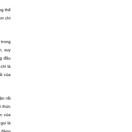
ng thế
ậm chí
 trong
h, suy
ng đầu
chỉ là
ất của
ận rất
i thức
ực của
gọi là
a đảng