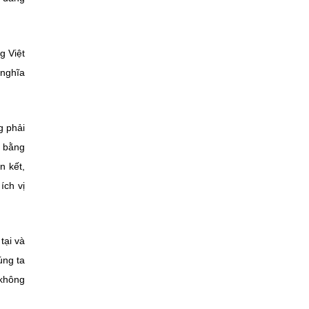
g Việt
 nghĩa
g phải
g bằng
n kết,
ích vị
tại và
úng ta
 không