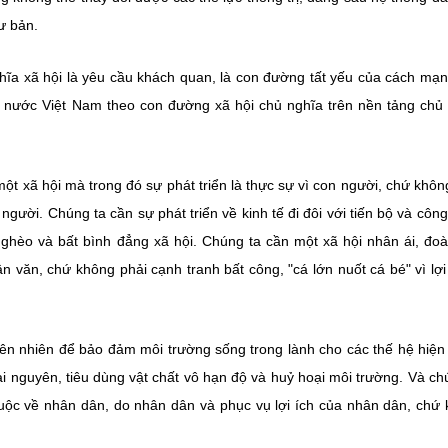
ư bản.
ghĩa xã hội là yêu cầu khách quan, là con đường tất yếu của cách mạn
 nước Việt Nam theo con đường xã hội chủ nghĩa trên nền tảng chủ
t xã hội mà trong đó sự phát triển là thực sự vì con người, chứ khôn
người. Chúng ta cần sự phát triển về kinh tế đi đôi với tiến bộ và côn
nghèo và bất bình đẳng xã hội. Chúng ta cần một xã hội nhân ái, đoà
ân văn, chứ không phải cạnh tranh bất công, "cá lớn nuốt cá bé" vì lợi 
iên nhiên để bảo đảm môi trường sống trong lành cho các thế hệ hiện 
ài nguyên, tiêu dùng vật chất vô hạn độ và huỷ hoại môi trường. Và ch
huộc về nhân dân, do nhân dân và phục vụ lợi ích của nhân dân, chứ