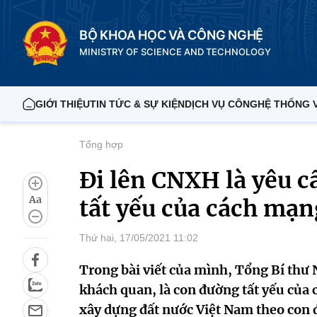
BỘ KHOA HỌC VÀ CÔNG NGHỆ
MINISTRY OF SCIENCE AND TECHNOLOGY
GIỚI THIỆU
TIN TỨC & SỰ KIỆN
DỊCH VỤ CÔNG
HỆ THỐNG 
Tổng hợp
Đi lên CNXH là yêu c
Aa
tất yếu của cách mạ
Thứ hai, 17/05/2021 11:02
Trong bài viết của mình, Tổng Bí thư
khách quan, là con đường tất yếu của
xây dựng đất nước Việt Nam theo con