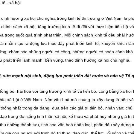
 tế - xã hội.
định hướng xã hội chủ nghĩa trong kinh tế thị trường ở Việt Nam là ph
i chính sách xã hội, tăng trưởng kinh tế đi đôi với thực hiện tiến bộ v
 trong suốt quá trình phát triển. Mỗi chính sách kinh tế đều phải hướ
hải nhằm tạo ra động lực thúc đẩy phát triển kinh tế; khuyến khích là
 vững, chăm sóc những người có công, những người có hoàn cảnh khó
ự phát triển lành mạnh, bền vững, theo định hướng xã hội chủ nghĩa.
i, sức mạnh nội sinh, động lực phát triển đất nước và bảo vệ Tổ 
ồng bộ, hài hoà với tăng trưởng kinh tế và tiến bộ, công bằng xã hội 
hĩa xã hội ở Việt Nam. Nền văn hoá mà chúng ta xây dựng là nền v
thống nhất trong đa dạng, dựa trên các giá trị tiến bộ, nhân văn; chủ
đạo trong đời sống tinh thần xã hội, kế thừa và phát huy những giá trị 
p thu những thành tựu, tinh hoa văn hoá nhân loại, phấn đấu xây dựng 
m giá con người, với trình độ tri thức, đạo đức, thể lực, lối sống và t