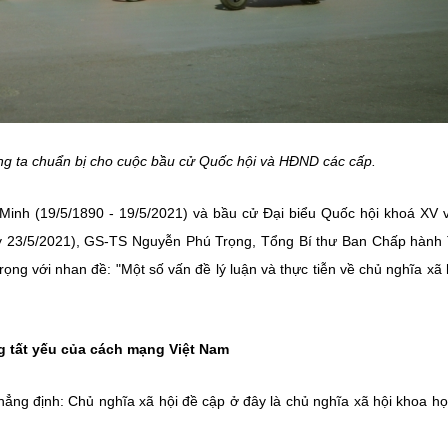
úng ta chuẩn bị cho cuộc bầu cử Quốc hội và HĐND các cấp.
inh (19/5/1890 - 19/5/2021) và bầu cử Đại biểu Quốc hội khoá XV 
y 23/5/2021), GS-TS Nguyễn Phú Trọng, Tổng Bí thư Ban Chấp hành
ng với nhan đề: "Một số vấn đề lý luận và thực tiễn về chủ nghĩa xã 
g tất yếu của cách mạng Việt Nam
hẳng định: Chủ nghĩa xã hội đề cập ở đây là chủ nghĩa xã hội khoa h