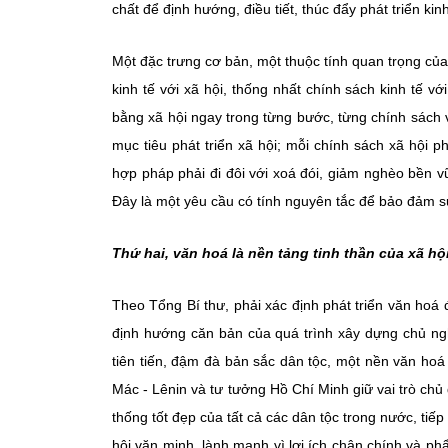
chất để định hướng, điều tiết, thúc đẩy phát triển kinh
Một đặc trưng cơ bản, một thuộc tính quan trọng của 
kinh tế với xã hội, thống nhất chính sách kinh tế vớ
bằng xã hội ngay trong từng bước, từng chính sách và
mục tiêu phát triển xã hội; mỗi chính sách xã hội p
hợp pháp phải đi đôi với xoá đói, giảm nghèo bền
Đây là một yêu cầu có tính nguyên tắc để bảo đảm s
Thứ hai, văn hoá là nền tảng tinh thần của xã hộ
Theo Tổng Bí thư, phải xác định phát triển văn hoá đ
định hướng căn bản của quá trình xây dựng chủ ng
tiên tiến, đậm đà bản sắc dân tộc, một nền văn hoá 
Mác - Lênin và tư tưởng Hồ Chí Minh giữ vai trò chủ 
thống tốt đẹp của tất cả các dân tộc trong nước, tiế
hội văn minh, lành mạnh vì lợi ích chân chính và phẩ