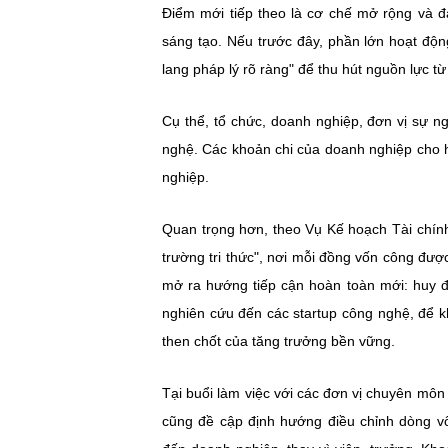
Điểm mới tiếp theo là cơ chế mở rộng và 
sáng tạo. Nếu trước đây, phần lớn hoạt độ
lang pháp lý rõ ràng" để thu hút nguồn lực t
Cụ thể, tổ chức, doanh nghiệp, đơn vị sự n
nghệ. Các khoản chi của doanh nghiệp cho h
nghiệp.
Quan trọng hơn, theo Vụ Kế hoạch Tài chính,
trường tri thức", nơi mỗi đồng vốn công đư
mở ra hướng tiếp cận hoàn toàn mới: huy đ
nghiên cứu đến các startup công nghệ, để k
then chốt của tăng trưởng bền vững.
Tại buổi làm việc với các đơn vị chuyên m
cũng đề cập định hướng điều chỉnh dòng v