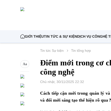
BỘ KHOA HỌC VÀ CÔNG NGHỆ
MINISTRY OF SCIENCE AND TECHNOLOGY
GIỚI THIỆU
TIN TỨC & SỰ KIỆN
DỊCH VỤ CÔNG
HỆ 
Tin tức Sự kiện
Tin tổng hợp
Điểm mới trong cơ c
Aa
công nghệ
Chủ nhật, 30/11/2025 22:32
Cách tiếp cận mới trong quản lý v
và đổi mới sáng tạo thể hiện rõ qua 