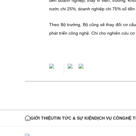
đến doanh nghiệp, thay vì viện, trưởng. Kh
nước chi 25%, doanh nghiệp chi 75% số tiền c
Theo Bộ trưởng, Bộ cũng sẽ thay đổi cơ cấ
phát triển công nghệ. Chi cho nghiên cứu cơ 
GIỚI THIỆU
TIN TỨC & SỰ KIỆN
DỊCH VỤ CÔNG
HỆ 