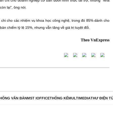
oản chi cho doanh nghiệp cơ bản dưới hình thức tài trợ, nhưng "Nhà
òn lại", ông nói.
u chi cho các nhiệm vụ khoa học công nghệ, trong đó 85% dành cho
bản chiếm tỷ lệ 15%, nhưng vẫn tăng về giá trị tuyệt đối.
Theo VnExpress
THỐNG VĂN BẢN
MST IOFFICE
THỐNG KÊ
MULTIMEDIA
THƯ ĐIỆN T