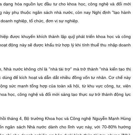
đa dạng hóa nguồn lực đầu tư cho khoa học, công nghệ và đổi mới
ng này phụ thuộc ngân sách nhà nước, còn nay Nghị định "tạo hành
ừ doanh nghiệp, tổ chức, đơn vị sự nghiệp.
ghiệp được khuyến khích thành lập quỹ phát triển khoa học và công
oạt động này sẽ được khấu trừ hợp lý khi tính thuế thu nhập doanh
 Nhà nước không chỉ là "nhà tài trợ" mà trở thành "nhà kiến tạo thị
ợc dùng để kích hoạt và dẫn dắt nhiều đồng vốn tư nhân. Cơ chế này
ộng sức mạnh tổng hợp của toàn xã hội, từ khu vực công, tư, viện
hoa học, công nghệ và đổi mới sáng tạo thực sự trở thành động lực
ôn hồi tháng 4, Bộ trưởng Khoa học và Công nghệ Nguyễn Mạnh Hùng
ốn ngân sách Nhà nước dành cho lĩnh vực này, với 70-80% hướng