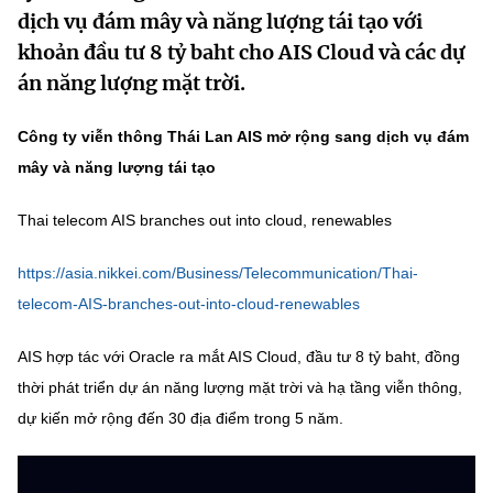
dịch vụ đám mây và năng lượng tái tạo với
MST IOFFICE
Văn bản QPPL
Sở Khoa học và Công nghệ
Chuyển đổi số
khoản đầu tư 8 tỷ baht cho AIS Cloud và các dự
THỐNG KÊ
án năng lượng mặt trời.
Văn bản chỉ đạo điều hành
Bưu chính, Viễn thông
Multimedia
Khoa học và Công nghệ
Lấy ý kiến người dân về dự thảo VBQPPL
Công ty viễn thông Thái Lan AIS mở rộng sang dịch vụ đám
Sở hữu trí tuệ
mây và năng lượng tái tạo
THƯ ĐIỆN TỬ
Đổi mới sáng tạo
Tiêu chuẩn, đo lường, chất lượng
Khác
Thai telecom AIS branches out into cloud, renewables
Chuyển đổi số
Năng lượng nguyên tử
Videos
https://asia.nikkei.com/Business/Telecommunication/Thai-
Bưu chính, Viễn thông
Tin tổng hợp
telecom-AIS-branches-out-into-cloud-renewables
Infographic
Sở hữu trí tuệ
Tin địa phương
AIS hợp tác với Oracle ra mắt AIS Cloud, đầu tư 8 tỷ baht, đồng
Ảnh
thời phát triển dự án năng lượng mặt trời và hạ tầng viễn thông,
Tiêu chuẩn, đo lường, chất lượng
Voice
dự kiến mở rộng đến 30 địa điểm trong 5 năm.
Năng lượng nguyên tử
Nhiệm vụ trọng tâm