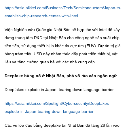
(Ghi rõ nguồn "https://mst.gov.vn" khi phát hành lại thông tin từ
website này)
https://asia.nikkei.com/Business/Tech/Semiconductors/Japan-to-
establish-chip-research-center-with-Intel
Viện Nghiên cứu Quốc gia Nhật Bản sẽ hợp tác với Intel để xây
dựng trung tâm R&D tại Nhật Bản cho công nghệ sản xuất chip
tiên tiến, sử dụng thiết bị in khắc tia cực tím (EUV). Dự án trị giá
hàng trăm triệu USD này nhằm thúc đẩy phát triển thiết bị, vật
liệu và tăng cường quan hệ với các nhà cung cấp.
Deepfake bùng nổ ở Nhật Bản, phá vỡ rào cản ngôn ngữ
Deepfakes explode in Japan, tearing down language barrier
https://asia.nikkei.com/Spotlight/Cybersecurity/Deepfakes-
explode-in-Japan-tearing-down-language-barrier
Các vụ lừa đảo bằng deepfake tại Nhật Bản đã tăng 28 lần vào