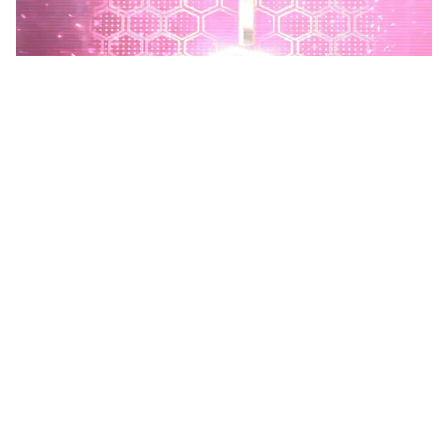
Phú Thọ phát động Chiến dịch 90 ngày xây dựng, hoàn
thiện Kho dữ liệu tỉnh Phú Thọ
Chiến dịch 90 ngày xây dựng, hoàn thiện Kho dữ liệu tỉnh Phú
Thọ nhằm chuẩn hóa, làm sạch, làm giàu, kết nối và đồng bộ dữ
liệu, hình thành kho dữ liệu dùng chung phục vụ công tác...