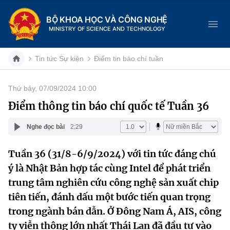
BỘ KHOA HỌC VÀ CÔNG NGHỆ
MINISTRY OF SCIENCE AND TECHNOLOGY
Tin tức Sự kiện
Điểm tin báo chí tuần
Thứ bảy, 07/09/2024 10:00
Danh mục
Điểm thông tin báo chí quốc tế Tuần 36
Trang chủ
Nghe đọc bài
2:29
Giới thiệu
Tuần 36 (31/8-6/9/2024) với tin tức đáng chú
ý là Nhật Bản hợp tác cùng Intel để phát triển
Chức năng nhiệm vụ
Tin tức sự kiện
trung tâm nghiên cứu công nghệ sản xuất chip
Dịch vụ công
Cơ cấu tổ chức
Khoa học và Công nghệ
tiên tiến, đánh dấu một bước tiến quan trọng
trong ngành bán dẫn. Ở Đông Nam Á, AIS, công
Hệ thống văn bản
Lịch sử phát triển
Đổi mới sáng tạo
ty viễn thông lớn nhất Thái Lan đã đầu tư vào