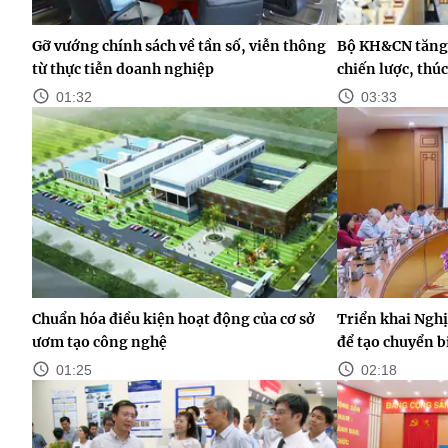
Gỡ vướng chính sách về tần số, viễn thông
Bộ KH&CN tăng 
từ thực tiễn doanh nghiệp
chiến lược, thú
01:32
03:33
Chuẩn hóa điều kiện hoạt động của cơ sở
Triển khai Nghị
ươm tạo công nghệ
để tạo chuyển b
01:25
02:18