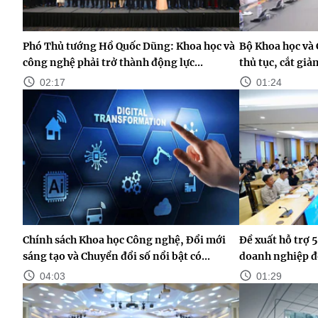
Phó Thủ tướng Hồ Quốc Dũng: Khoa học và
Bộ Khoa học và 
công nghệ phải trở thành động lực...
thủ tục, cắt gi
02:17
01:24
Chính sách Khoa học Công nghệ, Đổi mới
Đề xuất hỗ trợ 5
sáng tạo và Chuyển đổi số nổi bật có...
doanh nghiệp đ
04:03
01:29