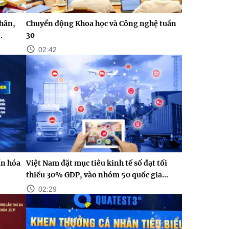
nhân,
Chuyển động Khoa học và Công nghệ tuần
.
30
02:42
n hóa
Việt Nam đặt mục tiêu kinh tế số đạt tối
thiểu 30% GDP, vào nhóm 50 quốc gia...
02:29