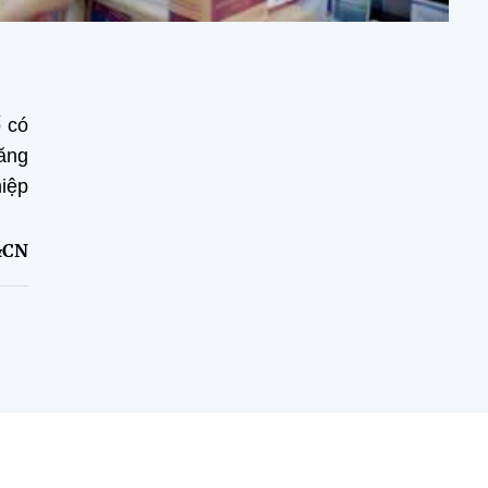
ố có
tăng
hiệp
&CN