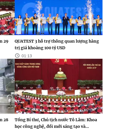
n 29
QUATEST 3 hỗ trợ thông quan lượng hàng
trị giá khoảng 100 tỷ USD
01:13
n 28
Tổng Bí thư, Chủ tịch nước Tô Lâm: Khoa
học công nghệ, đổi mới sáng tạo và...