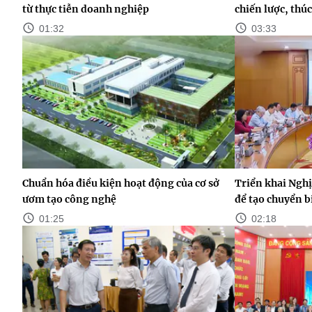
từ thực tiễn doanh nghiệp
chiến lược, thú
01:32
03:33
Chuẩn hóa điều kiện hoạt động của cơ sở
Triển khai Nghị
ươm tạo công nghệ
để tạo chuyển b
01:25
02:18