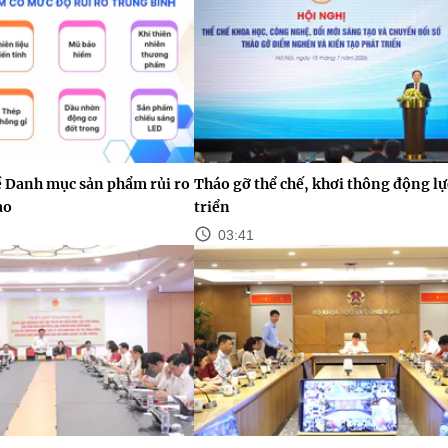
ề Danh mục sản phẩm rủi ro
Tháo gỡ thể chế, khơi thông động lự
ao
triển
03:41