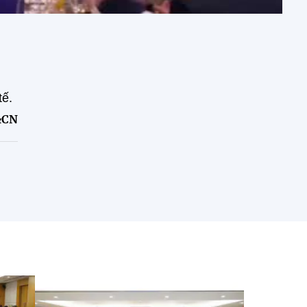
tế.
&CN