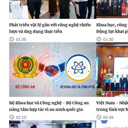
Phát triển vật lý gắn với công nghệ chiến
Khoa học, công 
lược và ứng dụng thực tiễn
Động lực khai p
01:35
01:30
Bộ Khoa học và Công nghệ - Bộ Công an
Việt Nam - Nhật
nâng tầm hợp tác vì an ninh quốc gia
trong lĩnh vực 
02:10
00:49