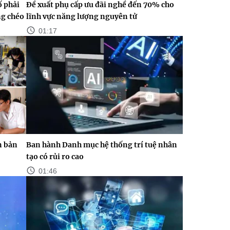
ố phải
Đề xuất phụ cấp ưu đãi nghề đến 70% cho
ng chéo
lĩnh vực năng lượng nguyên tử
01:17
n bản
Ban hành Danh mục hệ thống trí tuệ nhân
tạo có rủi ro cao
01:46