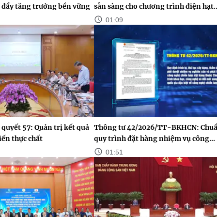
c đẩy tăng trưởng bền vững
sẵn sàng cho chương trình điện hạt..
01:09
 quyết 57: Quản trị kết quả
Thông tư 42/2026/TT-BKHCN: Chuẩ
iến thực chất
quy trình đặt hàng nhiệm vụ công...
01:51