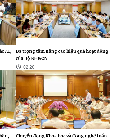
c AI,
Ba trọng tâm nâng cao hiệu quả hoạt động
của Bộ KH&CN
02:20
nhân,
Chuyển động Khoa học và Công nghệ tuần