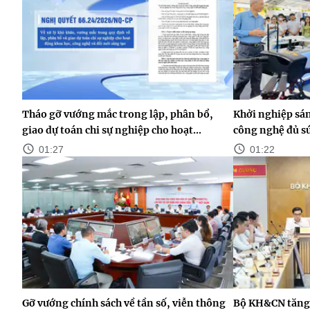
Tháo gỡ vướng mắc trong lập, phân bổ,
Khởi nghiệp sán
giao dự toán chi sự nghiệp cho hoạt...
công nghệ đủ s
01:27
01:22
Gỡ vướng chính sách về tần số, viễn thông
Bộ KH&CN tăng 