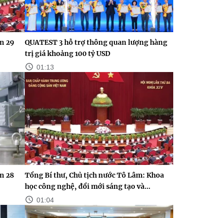
n 29
QUATEST 3 hỗ trợ thông quan lượng hàng
trị giá khoảng 100 tỷ USD
01:13
n 28
Tổng Bí thư, Chủ tịch nước Tô Lâm: Khoa
học công nghệ, đổi mới sáng tạo và...
01:04