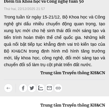
Điểm tin Khoa học và Công nghệ tuần 50
MST IOFFICE
Văn bản QPPL
Sở Khoa học và Công nghệ
Chuyển đổi số
Thứ hai, 22/12/2025 21:57
THỐNG KÊ
Trong tuần từ ngày 15-21/12, Bộ Khoa học và Công
Văn bản chỉ đạo điều hành
Bưu chính, Viễn thông
nghệ ghi dấu nhiều chuyển động quan trọng, tạo
Multimedia
Khoa học và Công nghệ
Lấy ý kiến người dân về dự thảo VBQPPL
xung lực mới cho hệ sinh thái đổi mới sáng tạo và
Sở hữu trí tuệ
tiến trình hoàn thiện thể chế quốc gia. Những kết
THƯ ĐIỆN TỬ
Đổi mới sáng tạo
Tiêu chuẩn, đo lường, chất lượng
quả nổi bật tiếp tục khẳng định vai trò kiến tạo của
Khác
Bộ KH&CN trong định hình mô hình tăng trưởng
Chuyển đổi số
Năng lượng nguyên tử
mới, lấy khoa học, công nghệ, đổi mới sáng tạo và
Videos
Bưu chính, Viễn thông
chuyển đổi số làm trụ cột phát triển đất nước.
Tin tổng hợp
Infographic
Trung tâm Truyền thông KH&CN
Sở hữu trí tuệ
Tin địa phương
Ảnh
Tiêu chuẩn, đo lường, chất lượng
Voice
Năng lượng nguyên tử
Nhiệm vụ trọng tâm
Trung tâm Truyền thông KH&CN