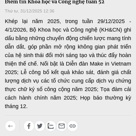
Điểm tin Khoa học và Công nghệ tuần 52
MST IOFFICE
Văn bản QPPL
Sở Khoa học và Công nghệ
Chuyển đổi số
Thứ tư, 31/12/2025 12:36
THỐNG KÊ
Khép lại năm 2025, trong tuần 29/12/2025 -
Văn bản chỉ đạo điều hành
Bưu chính, Viễn thông
4/1/2026, Bộ Khoa học và Công nghệ (KH&CN) ghi
Multimedia
Khoa học và Công nghệ
Lấy ý kiến người dân về dự thảo VBQPPL
dấu bằng những chuyển động chiến lược mang tính
Sở hữu trí tuệ
dẫn dắt, góp phần mở rộng không gian phát triển
THƯ ĐIỆN TỬ
Đổi mới sáng tạo
Tiêu chuẩn, đo lường, chất lượng
của hệ sinh thái đổi mới sáng tạo và thúc đẩy hoàn
Khác
thiện thể chế. Nổi bật là Diễn đàn Make in Vietnam
Chuyển đổi số
Năng lượng nguyên tử
2025; Lễ công bố kết quả khảo sát, đánh giá chất
Videos
Bưu chính, Viễn thông
lượng dịch vụ các tổ chức cung cấp dịch vụ chứng
Tin tổng hợp
Infographic
thực chữ ký số công cộng năm 2025; Tọa đàm cải
Sở hữu trí tuệ
cách hành chính năm 2025; Họp báo thường kỳ
Tin địa phương
Ảnh
tháng 12.
Tiêu chuẩn, đo lường, chất lượng
Voice
Năng lượng nguyên tử
Nhiệm vụ trọng tâm