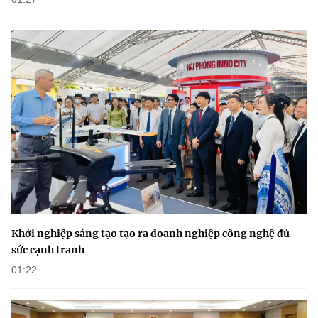
(Ghi rõ nguồn "https://mst.gov.vn" khi phát hành lại thông tin từ
website này)
Khởi nghiệp sáng tạo tạo ra doanh nghiệp công nghệ đủ
sức cạnh tranh
01:22