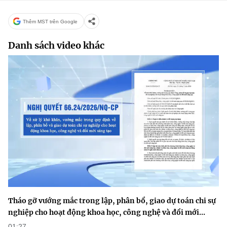
Chọn ngôn ngữ
Thêm MST trên Google
Vietnamese
English
Danh sách video khác
BỘ KHOA HỌC VÀ CÔNG NGHỆ
MINISTRY OF SCIENCE AND TECHNOLOGY
Điều khoản sử dụng
Theo dõi MST:
Góp ý
Cơ quan chủ quản: Bộ Khoa học và Công nghệ (MST)
Chịu trách nhiệm nội dung: Nguyễn Thị Hải Hằng
Giám đốc Trung tâm Truyền thông Khoa học và Công nghệ.
Liên hệ
Địa chỉ: Ban Biên tập Cổng TTĐT - 18 Nguyễn Du, TP. Hà Nội
Điện thoại: 024 3936 9506
Tháo gỡ vướng mắc trong lập, phân bổ, giao dự toán chi sự
Email:
stc@mst.gov.vn
nghiệp cho hoạt động khoa học, công nghệ và đổi mới...
©2026 Bản quyền thuộc Bộ Khoa Học và Công Nghệ
01:27