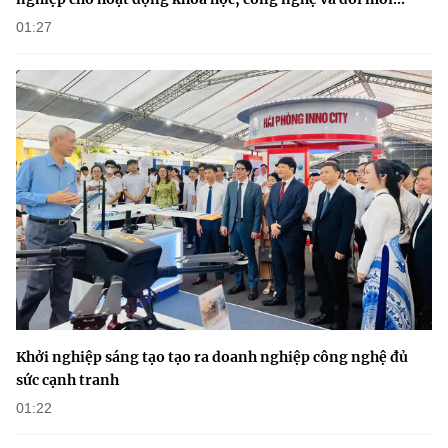
(Ghi rõ nguồn "https://mst.gov.vn" khi phát hành lại thông tin từ
website này)
01:27
Khởi nghiệp sáng tạo tạo ra doanh nghiệp công nghệ đủ
sức cạnh tranh
01:22