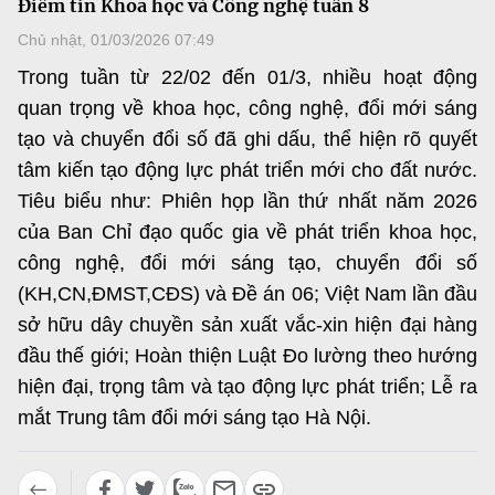
Điểm tin Khoa học và Công nghệ tuần 8
MST IOFFICE
Văn bản QPPL
Sở Khoa học và Công nghệ
Chuyển đổi số
Chủ nhật, 01/03/2026 07:49
THỐNG KÊ
Trong tuần từ 22/02 đến 01/3, nhiều hoạt động
Văn bản chỉ đạo điều hành
Bưu chính, Viễn thông
quan trọng về khoa học, công nghệ, đổi mới sáng
Multimedia
Khoa học và Công nghệ
Lấy ý kiến người dân về dự thảo VBQPPL
tạo và chuyển đổi số đã ghi dấu, thể hiện rõ quyết
Sở hữu trí tuệ
tâm kiến tạo động lực phát triển mới cho đất nước.
THƯ ĐIỆN TỬ
Đổi mới sáng tạo
Tiêu chuẩn, đo lường, chất lượng
Tiêu biểu như: Phiên họp lần thứ nhất năm 2026
Khác
của Ban Chỉ đạo quốc gia về phát triển khoa học,
Chuyển đổi số
Năng lượng nguyên tử
công nghệ, đổi mới sáng tạo, chuyển đổi số
Videos
Bưu chính, Viễn thông
(KH,CN,ĐMST,CĐS) và Đề án 06; Việt Nam lần đầu
Tin tổng hợp
Infographic
sở hữu dây chuyền sản xuất vắc-xin hiện đại hàng
Sở hữu trí tuệ
đầu thế giới; Hoàn thiện Luật Đo lường theo hướng
Tin địa phương
Ảnh
hiện đại, trọng tâm và tạo động lực phát triển; Lễ ra
Tiêu chuẩn, đo lường, chất lượng
Voice
mắt Trung tâm đổi mới sáng tạo Hà Nội.
Năng lượng nguyên tử
Nhiệm vụ trọng tâm