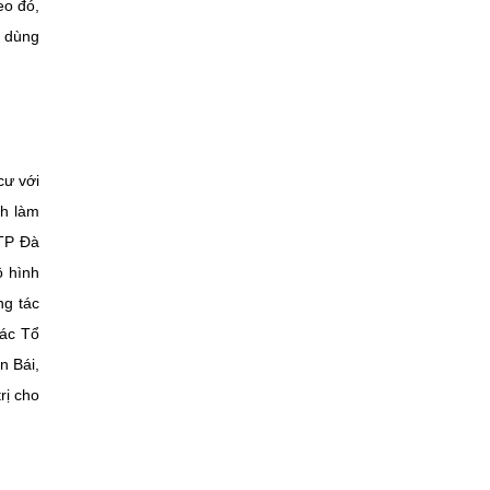
eo đó,
g dùng
cư với
ch làm
 TP Đà
ô hình
ng tác
Các Tổ
n Bái,
rị cho