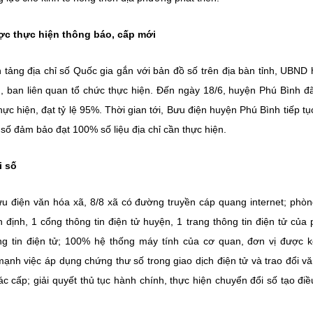
ợc thực hiện thông báo, cấp mới
 tảng địa chỉ số Quốc gia gắn với bản đồ số trên địa bàn tỉnh, UBND
 ban liên quan tổ chức thực hiện. Đến ngày 18/6, huyện Phú Bình đ
ực hiện, đạt tỷ lệ 95%. Thời gian tới, Bưu điện huyện Phú Bình tiếp tụ
ỉ số đảm bảo đạt 100% số liệu địa chỉ cần thực hiện.
i số
u điện văn hóa xã, 8/8 xã có đường truyền cáp quang internet; phò
 định, 1 cổng thông tin điện tử huyện, 1 trang thông tin điện tử của
ng tin điện tử; 100% hệ thống máy tính của cơ quan, đơn vị được k
 mạnh việc áp dụng chứng thư số trong giao dịch điện tử và trao đổi v
 cấp; giải quyết thủ tục hành chính, thực hiện chuyển đổi số tạo điề