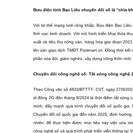
Bưu điện tỉnh Bạc Liêu chuyển đổi số là “chìa 
Với lợi thế mạng lưới rộng khắp, Bưu điện Bạc Liêu 
lĩnh vực kinh doanh. Với mô hình triển khai thỏa t
xuất và tiêu thụ nông sản, hàng hóa giai đoạn 202
lên sàn giao dịch TMĐT Postmart.vn. Đồng thời kết 
phần xóa đói, giảm nghèo, xây dựng nông thôn mới.
Chuyển đổi công nghệ số: Tắt sóng công nghệ
Theo Công văn số 4833/BTTTT- CVT, ngày 27/9/2022 
di động 2G đến tháng 9/2024 là thời điểm tắt sóng
minh, đẩy mạnh quá trình chuyển đổi số quốc gia. 
Chuyển đổi số quốc gia đến năm 2025, định hướng 
nhiên, để thực hiện được mục tiêu này việc xóa só
công nghệ số và quá trình phát triển viễn thông tạ