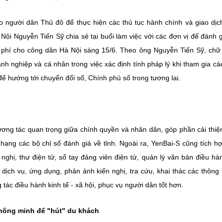
 người dân Thủ đô để thực hiện các thủ tục hành chính và giao dịc
i Nguyễn Tiến Sỹ chia sẻ tại buổi làm việc với các đơn vị để đánh g
n phí cho công dân Hà Nội sáng 15/6. Theo ông Nguyễn Tiến Sỹ, chữ
oanh nghiệp và cá nhân trong việc xác định tính pháp lý khi tham gia cá
 để hướng tới chuyển đổi số, Chính phủ số trong tương lai
.
ương tác quan trọng giữa chính quyền và nhân dân, góp phần cải thi
hạng các bộ chỉ số đánh giá về tỉnh. Ngoài ra, YenBai-S cũng tích h
ghị, thư điện tử, sổ tay đảng viên điện tử, quản lý văn bản điều hà
dịch vụ, ứng dụng, phản ánh kiến nghị, tra cứu, khai thác các thông 
tác điều hành kinh tế - xã hội, phục vụ người dân tốt hơn.
thông minh để "hút" du khách