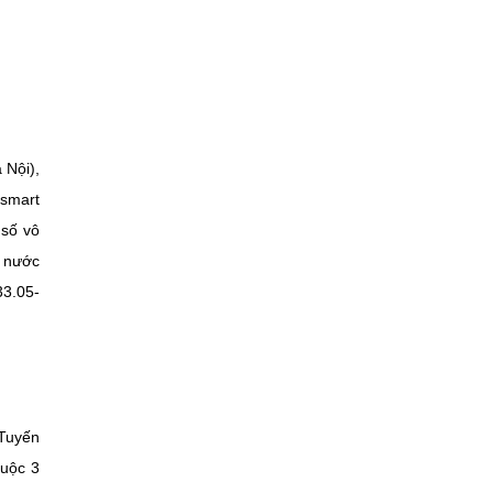
Nội),
 smart
số vô
m nước
33.05-
“Tuyến
huộc 3