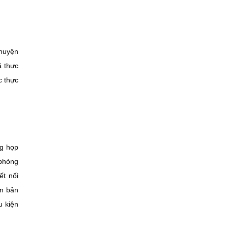
 huyện
ã thực
c thực
ng họp
 phòng
ết nối
ăn bản
u kiện