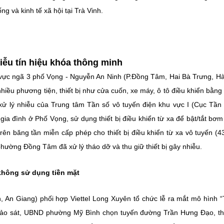
 và kinh tế xã hội tại Trà Vinh.
hiễu tín hiệu khóa thông minh
u vực ngã 3 phố Vọng - Nguyễn An Ninh (P.Đồng Tâm, Hai Bà Trưng, Hà 
hiều phương tiện, thiết bị như cửa cuốn, xe máy, ô tô điều khiển bằng
lý nhiễu của Trung tâm Tần số vô tuyến điện khu vực I (Cục Tần 
 gia đình ở Phố Vọng, sử dụng thiết bị điều khiển từ xa để bật/tắt bơ
ên băng tần miễn cấp phép cho thiết bị điều khiển từ xa vô tuyến (4
ường Đồng Tâm đã xử lý tháo dỡ và thu giữ thiết bị gây nhiễu.
không sử dụng tiền mặt
An Giang) phối hợp Viettel Long Xuyên tổ chức lễ ra mắt mô hình 
hảo sát, UBND phường Mỹ Bình chọn tuyến đường Trần Hưng Đạo, t