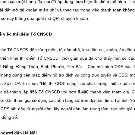
oanh các mặt hàng đủ loại để áp dụng thực hiện thí điểm mô hình. Th
 đặt mở tài khoản miễn phí và thao tác trong việc thanh toán khôn
ơ sở này thông qua quét mã QR, chuyển khoản
.
ề việc thí điểm Tổ CNSCĐ
 các Tổ CNSCĐ đến từng thôn, tổ dân phố, khu dân cư, khóm, ấp dân 
riển khai thí điểm Tổ CNSCĐ, thời gian qua đã cho thấy một số cá
. Đà Nẵng, Đồng Tháp, Bình Phước, Yên Bái… Các mô hình CĐS của
không dùng tiền mặt; điểm hỗ trợ dịch vụ công trực tuyến và CĐS; m
ên Zalo OA, tổ chức “Hội thi CĐS” nâng cao chất lượng, hiệu quả cô
c đã thành lập
956
Tổ CNSCĐ với hơn
5.400
thành viên tham gia. 
 dân tham gia sử dụng các nền tảng số trên địa bàn tỉnh. Tại tỉnh Yê
h CĐS bắt đầu từ người dân, lấy người dân làm trung tâm, tạo nên giá t
 đồng số.
 người dân Hà Nội