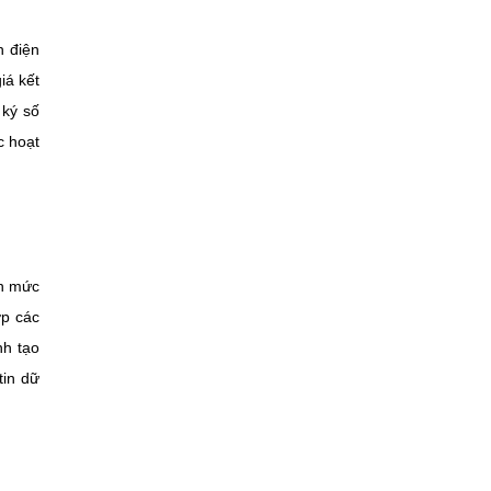
h điện
iá kết
 ký số
c hoạt
ện mức
ợp các
nh tạo
tin dữ