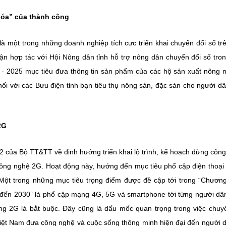
khóa” của thành công
là một trong những doanh nghiệp tích cực triển khai chuyển đổi số tr
huận hợp tác với Hội Nông dân tỉnh hỗ trợ nông dân chuyển đổi số tro
1 - 2025 mục tiêu đưa thông tin sản phẩm của các hộ sản xuất nông 
nối với các Bưu điện tỉnh bạn tiêu thụ nông sản, đặc sản cho người d
 2G
của Bộ TT&TT về định hướng triển khai lộ trình, kế hoạch dừng côn
 công nghệ 2G. Hoạt động này, hướng đến mục tiêu phổ cập điện thoại
Một trong những mục tiêu trọng điểm được đề cập tới trong “Chương
đến 2030” là phổ cập mạng 4G, 5G và smartphone tới từng người dâ
ng 2G là bắt buộc. Đây cũng là dấu mốc quan trọng trong việc chuy
i Việt Nam đưa công nghệ và cuộc sống thông minh hiện đại đến người 