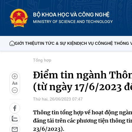
BỘ KHOA HỌC VÀ CÔNG NGHỆ
MINISTRY OF SCIENCE AND TECHNOLOGY
GIỚI THIỆU
TIN TỨC & SỰ KIỆN
DỊCH VỤ CÔNG
HỆ THỐNG 
Tổng hợp
Điểm tin ngành Thôn
Aa
(từ ngày 17/6/2023 
Thứ hai, 26/06/2023 07:47
Thông tin tổng hợp về hoạt động ngàn
đăng tải trên các phương tiện thông t
23/6/2023).