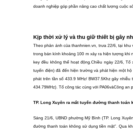
doanh nghiệp góp phần nâng cao chất lượng cuộc sống
Kịp thời xử lý và thu giữ thiết bị gây n
Theo phản ánh của thanhnien.vn, trưa 22/6, tại kh
trong bán kính khoảng 100 m xảy ra hiện tượng khi n
key đều không thể hoạt động.Chiều ngày 22/6, Tổ xử 
tuyến điện) đã đến hiện trường và phát hiện một hộ
phát trên tần số 433.9 MHz/ BW37.5Khz gây nhiễu tr
434.79MHz). Tổ công tác cùng với PA06vàCông an ph
TP. Long Xuyên ra mắt tuyến đường thanh toán 
Sáng 21/6, UBND phường Mỹ Bình (TP. Long Xuyên, 
đường thanh toán không sử dụng tiền mặt”. Qua k