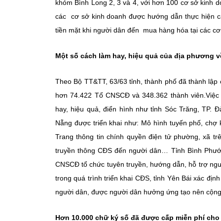
khóm Bình Long 2, 3 và 4, với hơn 100 cơ sở kinh d
các cơ sở kinh doanh được hướng dẫn thực hiện cài
tiền mặt khi người dân đến mua hàng hóa tại các c
Một số cách làm hay, hiệu quả của địa phương v
Theo Bộ TT&TT, 63/63 tỉnh, thành phố đã thành lập
hơn 74.422 Tổ CNSCĐ và 348.362 thành viên.Việc t
hay, hiệu quả, điển hình như tỉnh Sóc Trăng, TP
Nẵng được triển khai như: Mô hình tuyến phố, chợ 
Trang thông tin chính quyền điện tử phường, xã tr
truyền thông CĐS đến người dân… Tỉnh Bình Phướ
CNSCĐ tổ chức tuyên truyền, hướng dẫn, hỗ trợ người
trong quá trình triển khai CĐS, tỉnh Yên Bái xác địn
người dân, được người dân hưởng ứng tạo nên cộng
Hơn 10.000 chữ ký số đã được cấp miễn phí cho