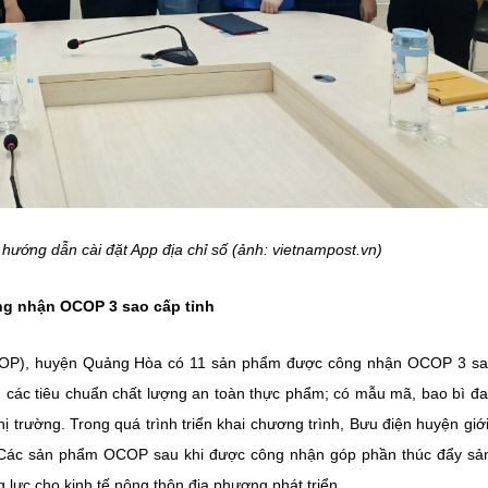
 hướng dẫn cài đặt App địa chỉ số (ảnh:
vietnampost.vn)
g nhận OCOP 3 sao cấp tỉnh
OCOP), huyện Quảng Hòa có 11 sản phẩm được công nhận OCOP 3 sa
các tiêu chuẩn chất lượng an toàn thực phẩm; có mẫu mã, bao bì đ
ị trường. Trong quá trình triển khai chương trình, Bưu điện huyện giới
 Các sản phẩm OCOP sau khi được công nhận góp phần thúc đẩy sả
ng lực cho kinh tế nông thôn địa phương phát triển.