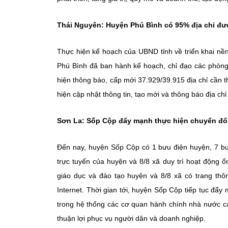
Thái Nguyên: Huyện Phú Bình có 95% địa chỉ đư
Thực hiện kế hoạch của UBND tỉnh về triển khai nền
Phú Bình đã ban hành kế hoạch, chỉ đạo các phòng,
hiện thông báo, cấp mới 37.929/39.915 địa chỉ cần th
hiện cập nhật thông tin, tạo mới và thông báo địa ch
Sơn La: Sốp Cộp đẩy mạnh thực hiện chuyển đổ
Đến nay, huyện Sốp Cộp có 1 bưu điện huyện, 7 bư
trực tuyến của huyện và 8/8 xã duy trì hoạt động ổn
giáo dục và đào tạo huyện và 8/8 xã có trang thô
Internet. Thời gian tới, huyện Sốp Cộp tiếp tục đẩy
trong hệ thống các cơ quan hành chính nhà nước các
thuận lợi phục vụ người dân và doanh nghiệp.