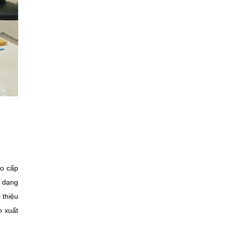
o cấp
a dạng
 thiệu
n xuất