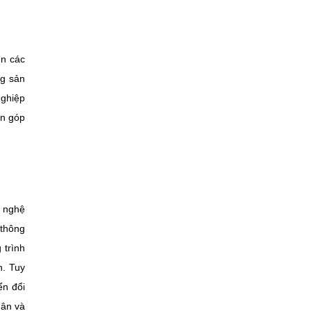
ên các
ng sản
nghiệp
ân góp
g nghệ
 thông
 trình
n. Tuy
ển đổi
dân và