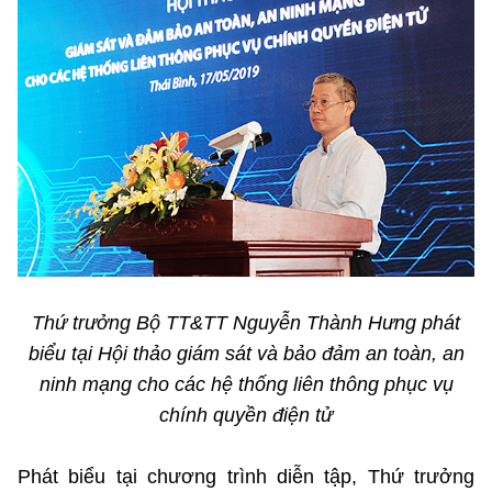
Chọn ngôn ngữ
Vietnamese
English
BỘ KHOA HỌC VÀ CÔNG NGHỆ
MINISTRY OF SCIENCE AND TECHNOLOGY
Điều khoản sử dụng
Theo dõi MST:
Góp ý
Cơ quan chủ quản: Bộ Khoa học và Công nghệ (MST)
Thứ trưởng Bộ TT&TT Nguyễn Thành Hưng phát
Chịu trách nhiệm nội dung: Nguyễn Thị Hải Hằng
Giám đốc Trung tâm Truyền thông Khoa học và Công nghệ.
biểu tại Hội thảo giám sát và bảo đảm an toàn, an
Liên hệ
ninh mạng cho các hệ thống liên thông phục vụ
Địa chỉ: Ban Biên tập Cổng TTĐT - 18 Nguyễn Du, TP. Hà Nội
chính quyền điện tử
Điện thoại: 024 3936 9506
Email:
stc@mst.gov.vn
©2026 Bản quyền thuộc Bộ Khoa Học và Công Nghệ
Phát biểu tại chương trình diễn tập, Thứ trưởng