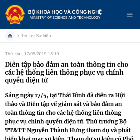
BỘ KHOA HỌC VÀ CÔNG NGHỆ
MINISTRY OF SCIENCE AND TECHNOLOGY
Tin tức Sự kiện
Thứ sáu, 17/05/2019 13:10
Danh mục
Diễn tập bảo đảm an toàn thông tin cho
các hệ thống liên thông phục vụ chính
Trang chủ
quyền điện tử
Giới thiệu
Sáng ngày 17/5, tại Thái Bình đã diễn ra Hội
thảo và Diễn tập về giám sát và bảo đảm an
Chức năng nhiệm vụ
Tin tức sự kiện
toàn thông tin cho các hệ thống liên thông
Dịch vụ công
Cơ cấu tổ chức
Khoa học và Công nghệ
phục vụ chính quyền điện tử. Thứ trưởng Bộ
TT&TT Nguyễn Thành Hưng tham dự và phát
Hệ thống văn bản
Lịch sử phát triển
Đổi mới sáng tạo
biểu khai mạc sự kiện. Tham dự sự kiện có Phó