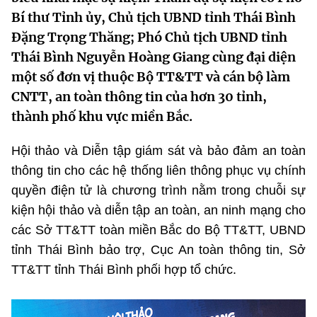
MST IOFFICE
Bí thư Tỉnh ủy, Chủ tịch UBND tỉnh Thái Bình
Văn bản QPPL
Sở Khoa học và Công nghệ
Chuyển đổi số
Đặng Trọng Thăng; Phó Chủ tịch UBND tỉnh
THỐNG KÊ
Văn bản chỉ đạo điều hành
Thái Bình Nguyễn Hoàng Giang cùng đại diện
Bưu chính, Viễn thông
một số đơn vị thuộc Bộ TT&TT và cán bộ làm
Multimedia
Khoa học và Công nghệ
Lấy ý kiến người dân về dự thảo VBQPPL
Sở hữu trí tuệ
CNTT, an toàn thông tin của hơn 30 tỉnh,
THƯ ĐIỆN TỬ
thành phố khu vực miền Bắc.
Đổi mới sáng tạo
Tiêu chuẩn, đo lường, chất lượng
Khác
Hội thảo và Diễn tập giám sát và bảo đảm an toàn
Chuyển đổi số
Năng lượng nguyên tử
thông tin cho các hệ thống liên thông phục vụ chính
Videos
Bưu chính, Viễn thông
quyền điện tử là chương trình nằm trong chuỗi sự
Tin tổng hợp
Infographic
kiện hội thảo và diễn tập an toàn, an ninh mạng cho
Sở hữu trí tuệ
các Sở TT&TT toàn miền Bắc do Bộ TT&TT, UBND
Tin địa phương
Ảnh
tỉnh Thái Bình bảo trợ, Cục An toàn thông tin, Sở
Tiêu chuẩn, đo lường, chất lượng
Voice
TT&TT tỉnh Thái Bình phối hợp tổ chức.
Năng lượng nguyên tử
Nhiệm vụ trọng tâm