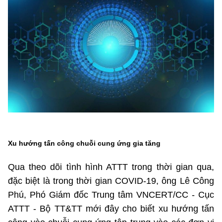
MST IOFFICE
Văn bản QPPL
Sở Khoa học và Công nghệ
Chuyển đổi số
THỐNG KÊ
Văn bản chỉ đạo điều hành
Bưu chính, Viễn thông
Multimedia
Khoa học và Công nghệ
Lấy ý kiến người dân về dự thảo VBQPPL
Sở hữu trí tuệ
THƯ ĐIỆN TỬ
Đổi mới sáng tạo
Tiêu chuẩn, đo lường, chất lượng
Khác
Chuyển đổi số
Năng lượng nguyên tử
Videos
Bưu chính, Viễn thông
Tin tổng hợp
Infographic
Xu hướng tấn công chuỗi cung ứng gia tăng
Sở hữu trí tuệ
Tin địa phương
Ảnh
Qua theo dõi tình hình ATTT trong thời gian qua,
Tiêu chuẩn, đo lường, chất lượng
đặc biệt là trong thời gian COVID-19, ông Lê Công
Voice
Phú, Phó Giám đốc Trung tâm VNCERT/CC - Cục
Năng lượng nguyên tử
Nhiệm vụ trọng tâm
ATTT - Bộ TT&TT mới đây cho biết xu hướng tấn