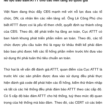
Nỗ lực bảo đảm ATTT cho các nền tảng số quốc gia
Việt Nam đang thúc đẩy CĐS mạnh mẽ với nỗ lực đưa các tổ
chức, DN, cá nhân lên các nền tảng số. Ông Lê Công Phú cho
biết ATTT được coi là yếu tố then chốt, quyết định sự thành công
của CĐS. Theo đó, để phát triển hạ tầng an toàn, Cục ATTT có
ban hành khung phát triển phần mềm an toàn. Theo đó, các tổ
chức được yêu cầu tuân thủ là ngay từ khâu thiết kế phải đảm
bảo bao phủ được hết các lỗ hổng phần mềm trước khi đưa vào
sử dụng thì phải tuân thủ tiêu chuẩn an toàn.
Thứ hai là về vấn đề đánh giá ATTT, quan điểm của Cục ATTT là
trước khi các sản phẩm được đưa vào sử dụng đều phải thực
hiện đánh giá code để phát hiện các lỗ hổng, kiểm thử thâm nhập
và tất cả các hệ thống đều phải đảm bảo ATTT theo các cấp độ.
Có 5 cấp độ bảo đảm ATTT cho hệ thống, tuỳ theo mức độ quan
trọng của hệ thống mà bảo đảm. Theo đó, các CERT có các biện