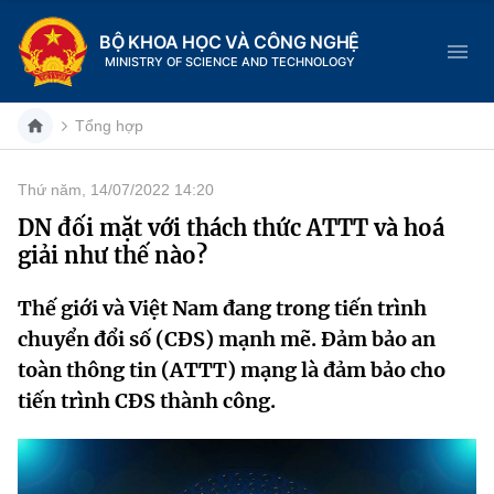
BỘ KHOA HỌC VÀ CÔNG NGHỆ
MINISTRY OF SCIENCE AND TECHNOLOGY
Tổng hợp
Thứ năm, 14/07/2022 14:20
Danh mục
DN đối mặt với thách thức ATTT và hoá
giải như thế nào?
Trang chủ
Thế giới và Việt Nam đang trong tiến trình
Giới thiệu
chuyển đổi số (CĐS) mạnh mẽ. Đảm bảo an
Chức năng nhiệm vụ
Tin tức sự kiện
toàn thông tin (ATTT) mạng là đảm bảo cho
tiến trình CĐS thành công.
Dịch vụ công
Cơ cấu tổ chức
Khoa học và Công nghệ
Hệ thống văn bản
Lịch sử phát triển
Đổi mới sáng tạo