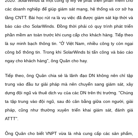
2020. SolarWinds là một công ty Mỹ về phát triển phần mềm cho
các doanh nghiệp để giúp giám sát mạng, hệ thống và cơ sở hạ
tầng CNTT. Bài học rút ra là vụ việc đã được giám sát kịp thời và
báo cáo cho SolarWinds. Đồng thời phải có quy trình phát triển
phần mềm an toàn trước khi cung cấp cho khách hàng. Tiếp theo
là sự minh bạch thông tin. "Ở Việt Nam, nhiều công ty còn ngại
công bố thông tin. Trong khi SolarWinds bị tấn công và báo cáo
ngay cho khách hàng", ông Quân cho hay.
Tiếp theo, ông Quân chia sẻ là lãnh đạo DN không nên chỉ tập
trung vào đầu tư giải pháp mà nên chuyển sang giám sát, xây
dựng đội ngũ và thuê dịch vụ của các DN trên thị trường. "Chúng
ta tập trung vào đội ngũ, sau đó cân bằng giữa con người, giải
pháp, cũng như thường xuyên triển khai giám sát, đánh giá
ATTT".
Ông Quân cho biết VNPT vừa là nhà cung cấp các sản phẩm,