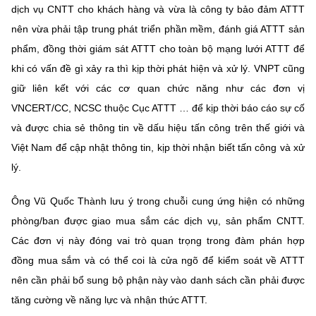
dịch vụ CNTT cho khách hàng và vừa là công ty bảo đảm ATTT
nên vừa phải tập trung phát triển phần mềm, đánh giá ATTT sản
phẩm, đồng thời giám sát ATTT cho toàn bộ mạng lưới ATTT để
khi có vấn đề gì xảy ra thì kịp thời phát hiện và xử lý. VNPT cũng
giữ liên kết với các cơ quan chức năng như các đơn vị
VNCERT/CC, NCSC thuộc Cục ATTT … để kịp thời báo cáo sự cố
và được chia sẻ thông tin về dấu hiệu tấn công trên thế giới và
Việt Nam để cập nhật thông tin, kịp thời nhận biết tấn công và xử
lý.
Ông Vũ Quốc Thành lưu ý trong chuỗi cung ứng hiện có những
phòng/ban được giao mua sắm các dịch vụ, sản phẩm CNTT.
Các đơn vị này đóng vai trò quan trọng trong đàm phán hợp
đồng mua sắm và có thể coi là cửa ngõ để kiểm soát về ATTT
nên cần phải bổ sung bộ phận này vào danh sách cần phải được
tăng cường về năng lực và nhận thức ATTT.