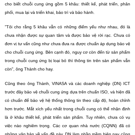
(Ghi rõ nguồn "https://mst.gov.vn" khi phát hành lại thông tin từ
cho biết chuỗi cung ứng gồm 5 khâu: thiết kế, phát triển, phân
website này)
phối, mua lại và triển khai, bảo trì và bảo hành.
"Tôi cho rằng 5 khâu vẫn có những điểm yếu như nhau, đó là
chưa nhận được sự quan tâm và được bảo vệ rời rạc. Chưa có
đơn vị tư vấn cũng như chưa đưa ra được chuẩn áp dụng bảo vệ
cho chuỗi cung ứng. Bên cạnh đó, nguy cơ còn đến từ sản phẩm
trong chuỗi cung ứng bị loại bỏ thì thông tin trên sản phẩm vẫn
còn", ông Thành cho hay.
Cũng theo ông Thành, VINASA và các doanh nghiệp (DN) ICT
trước đây bảo vệ chuỗi cung ứng dựa trên chuẩn ISO, và hiện đã
có chuẩn để bảo vệ hệ thống thông tin theo cấp độ, hoàn chỉnh
hơn trước. Mắt xích yếu nhất trong chuỗi cung có thể nhận định
là ở khâu thiết kế, phát triển sản phẩm. Tuy nhiên, chưa có vụ
việc nào nghiêm trọng. Các cơ quan nhà nước (CQNN) đã có
những văn bản về vấn đề này. DN làm phần mềm hiện nay cũng