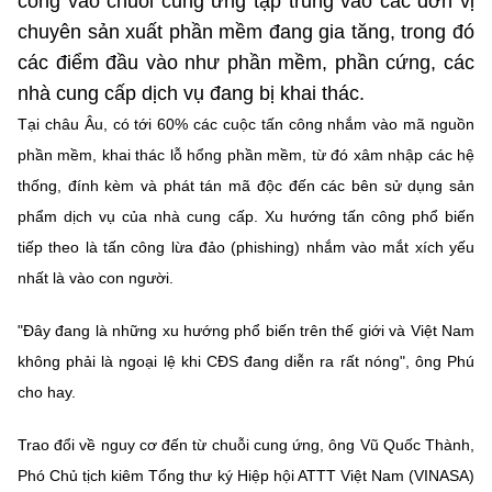
công vào chuỗi cung ứng tập trung vào các đơn vị
Chọn ngôn ngữ
chuyên sản xuất phần mềm đang gia tăng, trong đó
Vietnamese
English
các điểm đầu vào như phần mềm, phần cứng, các
nhà cung cấp dịch vụ đang bị khai thác.
Tại châu Âu, có tới 60% các cuộc tấn công nhắm vào mã nguồn
phần mềm, khai thác lỗ hổng phần mềm, từ đó xâm nhập các hệ
BỘ KHOA HỌC VÀ CÔNG NGHỆ
thống, đính kèm và phát tán mã độc đến các bên sử dụng sản
MINISTRY OF SCIENCE AND TECHNOLOGY
phẩm dịch vụ của nhà cung cấp. Xu hướng tấn công phổ biến
Điều khoản sử dụng
Theo dõi MST:
Góp ý
tiếp theo là tấn công lừa đảo (phishing) nhắm vào mắt xích yếu
nhất là vào con người.
Cơ quan chủ quản: Bộ Khoa học và Công nghệ (MST)
Chịu trách nhiệm nội dung: Nguyễn Thị Hải Hằng
"Đây đang là những xu hướng phổ biến trên thế giới và Việt Nam
Giám đốc Trung tâm Truyền thông Khoa học và Công nghệ.
không phải là ngoại lệ khi CĐS đang diễn ra rất nóng", ông Phú
Liên hệ
cho hay.
Địa chỉ: Ban Biên tập Cổng TTĐT - 18 Nguyễn Du, TP. Hà Nội
Điện thoại: 024 3936 9506
Trao đổi về nguy cơ đến từ chuỗi cung ứng, ông Vũ Quốc Thành,
Email:
stc@mst.gov.vn
©2026 Bản quyền thuộc Bộ Khoa Học và Công Nghệ
Phó Chủ tịch kiêm Tổng thư ký Hiệp hội ATTT Việt Nam (VINASA)