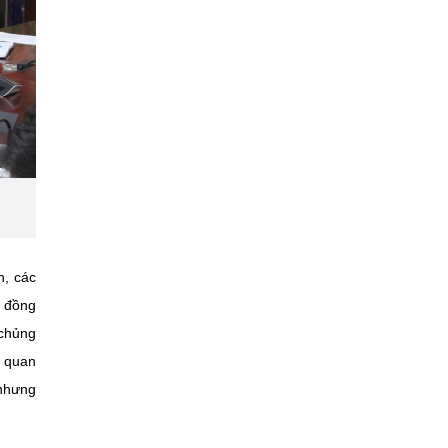
n, các
, đồng
 chủng
n quan
 nhưng