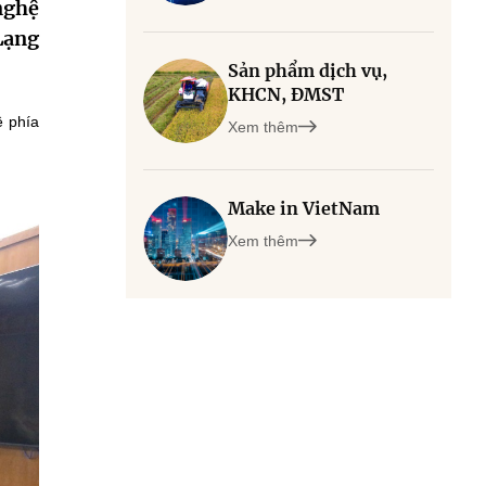
nghệ
Lạng
Sản phẩm dịch vụ,
KHCN, ĐMST
ề phía
Xem thêm
Make in VietNam
Xem thêm