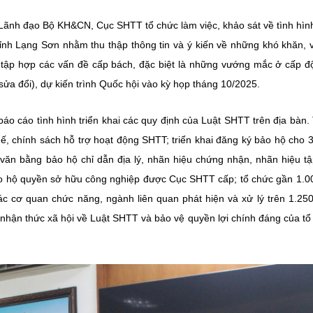
Lãnh đạo Bộ KH&CN, Cục SHTT tổ chức làm việc, khảo sát về tình hình
 tỉnh Lạng Sơn nhằm thu thập thông tin và ý kiến về những khó khăn,
ở tập hợp các vấn đề cấp bách, đặc biệt là những vướng mắc ở cấp độ
a đổi), dự kiến trình Quốc hội vào kỳ họp tháng 10/2025.
áo cáo tình hình triển khai các quy định của Luật SHTT trên địa bàn.
hế, chính sách hỗ trợ hoạt động SHTT; triển khai đăng ký bảo hộ cho 
ăn bằng bảo hộ chỉ dẫn địa lý, nhãn hiệu chứng nhận, nhãn hiệu tậ
o hộ quyền sở hữu công nghiệp được Cục SHTT cấp; tổ chức gần 1.0
ác cơ quan chức năng, ngành liên quan phát hiện và xử lý trên 1.250
hận thức xã hội về Luật SHTT và bảo vệ quyền lợi chính đáng của tổ