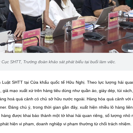
ục SHTT, Trưởng đoàn khảo sát phát biểu tại buổi làm việc.
n Luật SHTT tại Cửa khẩu quốc tế Hữu Nghị. Theo lực lượng hải qua
 giả mạo xuất xứ trên hàng tiêu dùng như quần áo, giày dép, túi xách
 hàng hoá quá cảnh có chủ sở hữu nước ngoài. Hàng hóa quá cảnh với
er. Đáng chú ý, trong thời gian gần đây, xuất hiện nhiều lô hàng liê
hàng được khai báo thành một tờ khai hải quan riêng, số lượng nhỏ
i phát hiện vi phạm, doanh nghiệp vi phạm thường từ chối trách nhiệm.