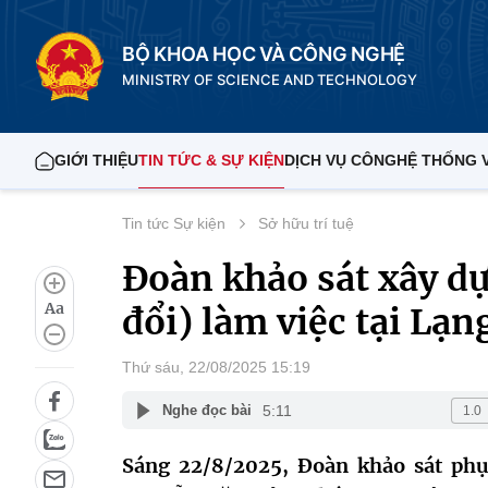
BỘ KHOA HỌC VÀ CÔNG NGHỆ
MINISTRY OF SCIENCE AND TECHNOLOGY
GIỚI THIỆU
TIN TỨC & SỰ KIỆN
DỊCH VỤ CÔNG
HỆ THỐNG 
Tin tức Sự kiện
Sở hữu trí tuệ
Đoàn khảo sát xây dự
Aa
đổi) làm việc tại Lạn
Thứ sáu, 22/08/2025 15:19
5:11
Nghe đọc bài
Sáng 22/8/2025, Đoàn khảo sát phục