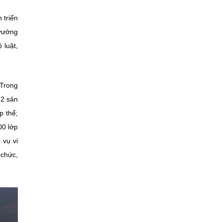
 triển
 vướng
 luật,
 Trong
32 sản
p thể;
00 lớp
 vụ vi
 chức,