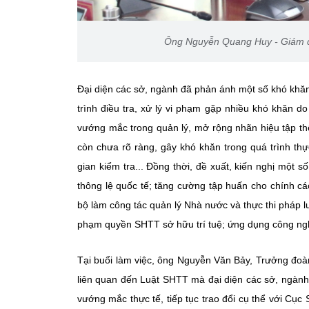
Ông Nguyễn Quang Huy - Giám đố
Đại diện các sở, ngành đã phản ánh một số khó khăn,
trình điều tra, xử lý vi phạm gặp nhiều khó khăn do
vướng mắc trong quản lý, mở rộng nhãn hiệu tập thể
còn chưa rõ ràng, gây khó khăn trong quá trình thực
gian kiểm tra... Đồng thời, đề xuất, kiến nghị một
thông lệ quốc tế; tăng cường tập huấn cho chính cá
bộ làm công tác quản lý Nhà nước và thực thi pháp l
phạm quyền SHTT sở hữu trí tuệ; ứng dụng công nghệ
Tại buổi làm việc, ông Nguyễn Văn Bảy, Trưởng đoàn
liên quan đến Luật SHTT mà đại diện các sở, ngành
vướng mắc thực tế, tiếp tục trao đổi cụ thể với Cục