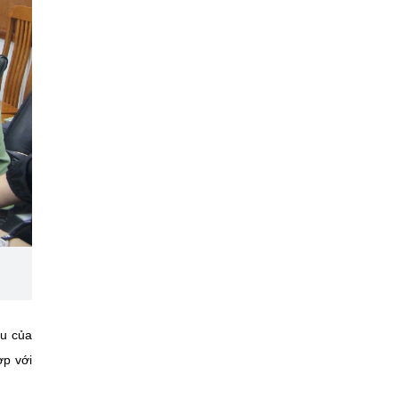
ều của
ợp với