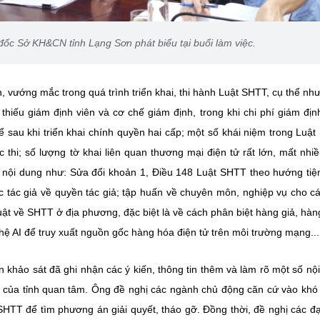
c Sở KH&CN tỉnh Lạng Sơn phát biểu tại buổi làm việc.
 vướng mắc trong quá trình triển khai, thi hành Luật SHTT, cụ thể nh
 thiếu giám định viên và cơ chế giám định, trong khi chi phí giám địn
 sau khi triển khai chính quyền hai cấp; một số khái niệm trong Luậ
 thi; số lượng tờ khai liên quan thương mại điện tử rất lớn, mất nhiề
 số nội dung như: Sửa đổi khoản 1, Điều 148 Luật SHTT theo hướng ti
c tác giả về quyền tác giả; tập huấn về chuyên môn, nghiệp vụ cho c
uật về SHTT ở địa phương, đặc biệt là về cách phân biệt hàng giả, hà
 AI để truy xuất nguồn gốc hàng hóa điện tử trên môi trường mạng...
 khảo sát đã ghi nhận các ý kiến, thông tin thêm và làm rõ một số nộ
 của tỉnh quan tâm. Ông đề nghị các ngành chủ động căn cứ vào khó
 SHTT để tìm phương án giải quyết, tháo gỡ. Đồng thời, đề nghị các đạ