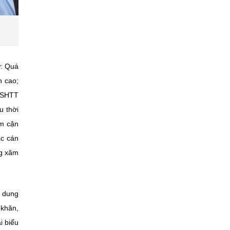
ư: Quá
h cao;
t SHTT
u thời
ệm cận
ác cán
ng xâm
i dung
 khăn,
i biểu