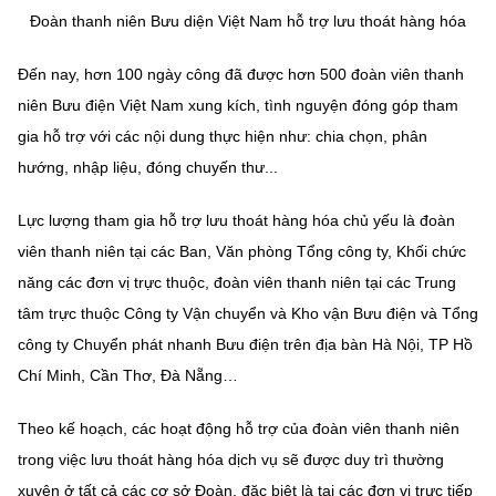
Chọn ngôn ngữ
Đoàn thanh niên Bưu diện Việt Nam hỗ trợ lưu thoát hàng hóa
Vietnamese
English
Đến nay, hơn 100 ngày công đã được hơn 500 đoàn viên thanh
niên Bưu điện Việt Nam xung kích, tình nguyện đóng góp tham
gia hỗ trợ với các nội dung thực hiện như: chia chọn, phân
hướng, nhập liệu, đóng chuyến thư...
BỘ KHOA HỌC VÀ CÔNG NGHỆ
MINISTRY OF SCIENCE AND TECHNOLOGY
Lực lượng tham gia hỗ trợ lưu thoát hàng hóa chủ yếu là đoàn
Điều khoản sử dụng
Theo dõi MST:
Góp ý
viên thanh niên tại các Ban, Văn phòng Tổng công ty, Khối chức
năng các đơn vị trực thuộc, đoàn viên thanh niên tại các Trung
Cơ quan chủ quản: Bộ Khoa học và Công nghệ (MST)
tâm trực thuộc Công ty Vận chuyển và Kho vận Bưu điện và Tổng
Chịu trách nhiệm nội dung: Nguyễn Thị Hải Hằng
công ty Chuyển phát nhanh Bưu điện trên địa bàn Hà Nội, TP Hồ
Giám đốc Trung tâm Truyền thông Khoa học và Công nghệ.
Chí Minh, Cần Thơ, Đà Nẵng…
Liên hệ
Địa chỉ: Ban Biên tập Cổng TTĐT - 18 Nguyễn Du, TP. Hà Nội
Điện thoại: 024 3936 9506
Theo kế hoạch, các hoạt động hỗ trợ của đoàn viên thanh niên
Email:
stc@mst.gov.vn
trong việc lưu thoát hàng hóa dịch vụ sẽ được duy trì thường
©2026 Bản quyền thuộc Bộ Khoa Học và Công Nghệ
xuyên ở tất cả các cơ sở Đoàn, đặc biệt là tại các đơn vị trực tiếp