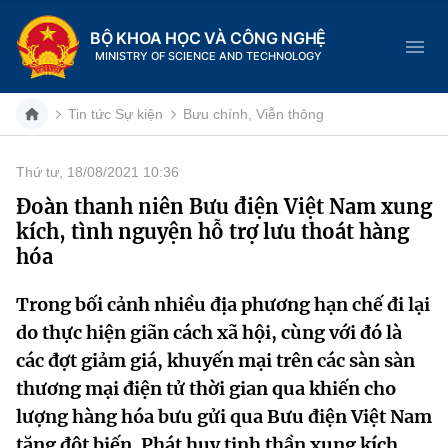
BỘ KHOA HỌC VÀ CÔNG NGHỆ
MINISTRY OF SCIENCE AND TECHNOLOGY
Tin tức Sự kiện
Bưu chính, Viễn thông
Thứ tư, 18/08/2021 10:36
Danh mục
Đoàn thanh niên Bưu điện Việt Nam xung
kích, tình nguyện hỗ trợ lưu thoát hàng
Trang chủ
hóa
Giới thiệu
Trong bối cảnh nhiều địa phương hạn chế đi lại
do thực hiện giãn cách xã hội, cùng với đó là
Chức năng nhiệm vụ
Tin tức sự kiện
các đợt giảm giá, khuyến mại trên các sàn sàn
Dịch vụ công
Cơ cấu tổ chức
Khoa học và Công nghệ
thương mại điện tử thời gian qua khiến cho
lượng hàng hóa bưu gửi qua Bưu điện Việt Nam
Hệ thống văn bản
Lịch sử phát triển
Đổi mới sáng tạo
tăng đột biến. Phát huy tinh thần xung kích,