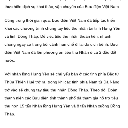
(Ghi rõ nguồn "https://mst.gov.vn" khi phát hành lại thông tin từ
thực hiện dịch vụ khai thác, vận chuyển của Bưu điện Việt Nam.
website này)
Cũng trong thời gian qua, Bưu điện Việt Nam đã tiếp tục triển
khai các chương trình chung tay tiêu thụ nhãn tại tỉnh Hưng Yên
và tỉnh Đồng Tháp. Để việc tiêu thụ nhãn thuận tiện, nhanh
chóng ngay cả trong bối cảnh hạn chế đi lại do dịch bệnh, Bưu
điện Việt Nam đã lên phương án tiêu thụ Nhãn ở cả 2 đầu đất
nước.
Với nhãn lồng Hưng Yên sẽ chủ yếu bán ở các tỉnh phía Bắc từ
Thừa Thiên Huế trở ra, trong khi các tỉnh phía Nam từ Đà Nẵng
trở vào sẽ chung tay tiêu thụ nhãn Đồng Tháp. Theo đó, Đoàn
thanh niên các Bưu điện tỉnh thành phố đã tham gia hỗ trợ tiêu
thụ hơn 15 tấn Nhãn lồng Hưng Yên và 8 tấn Nhãn xuồng Đồng
Tháp.