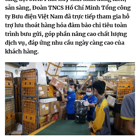
MST IOFFICE
sẵn sàng, Đoàn TNCS Hồ Chí Minh Tổng công
Văn bản QPPL
Sở Khoa học và Công nghệ
Chuyển đổi số
ty Bưu điện Việt Nam đã trực tiếp tham gia hỗ
THỐNG KÊ
Văn bản chỉ đạo điều hành
trợ lưu thoát hàng hóa đảm bảo chỉ tiêu toàn
Bưu chính, Viễn thông
trình bưu gửi, góp phần nâng cao chất lượng
Multimedia
Khoa học và Công nghệ
Lấy ý kiến người dân về dự thảo VBQPPL
Sở hữu trí tuệ
dịch vụ, đáp ứng nhu cầu ngày càng cao của
THƯ ĐIỆN TỬ
khách hàng.
Đổi mới sáng tạo
Tiêu chuẩn, đo lường, chất lượng
Khác
Chuyển đổi số
Năng lượng nguyên tử
Videos
Bưu chính, Viễn thông
Tin tổng hợp
Infographic
Sở hữu trí tuệ
Tin địa phương
Ảnh
Tiêu chuẩn, đo lường, chất lượng
Voice
Năng lượng nguyên tử
Nhiệm vụ trọng tâm