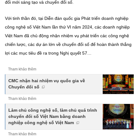
đổi mới sáng tạo và chuyển đổi số.
Chọn ngôn ngữ
Vietnamese
English
Với tinh thần đó, tại Diễn đàn quốc gia Phát triển doanh nghiệp
công nghệ số Việt Nam lần thứ VI năm 2024, các doanh nghiệp
Việt Nam đã chủ động nhận nhiệm vụ phát triển các công nghệ
chiến lược, các dự án lớn về chuyển đổi số để hoàn thành thắng
BỘ KHOA HỌC VÀ CÔNG NGHỆ
lợi các mục tiêu đề ra trong Nghị quyết 57…
MINISTRY OF SCIENCE AND TECHNOLOGY
Điều khoản sử dụng
Theo dõi MST:
Góp ý
Tham khảo thêm
CMC nhận hai nhiệm vụ quốc gia về
Cơ quan chủ quản: Bộ Khoa học và Công nghệ (MST)
Chuyển đổi số
Chịu trách nhiệm nội dung: Nguyễn Thị Hải Hằng
Tham khảo thêm
Giám đốc Trung tâm Truyền thông Khoa học và Công nghệ.
Liên hệ
Làm chủ công nghệ số, làm chủ quá trình
Địa chỉ: Ban Biên tập Cổng TTĐT - 18 Nguyễn Du, TP. Hà Nội
chuyển đổi số Việt Nam bằng doanh
Điện thoại: 024 3936 9506
nghiệp công nghệ số Việt Nam
Email:
stc@mst.gov.vn
©2026 Bản quyền thuộc Bộ Khoa Học và Công Nghệ
Tham khảo thêm