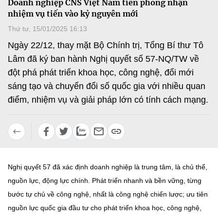
Doanh nghiệp CNS Việt Nam tiên phong nhận
MST IOFFICE
Văn bản QPPL
nhiệm vụ tiến vào kỷ nguyên mới
Sở Khoa học và Công nghệ
Chuyển đổi số
Thứ tư, 15/01/2025 16:13
THỐNG KÊ
Văn bản chỉ đạo điều hành
Bưu chính, Viễn thông
Ngày 22/12, thay mặt Bộ Chính trị, Tổng Bí thư Tô
Multimedia
Khoa học và Công nghệ
Lâm đã ký ban hành Nghị quyết số 57-NQ/TW về
Lấy ý kiến người dân về dự thảo VBQPPL
Sở hữu trí tuệ
đột phá phát triển khoa học, công nghệ, đổi mới
THƯ ĐIỆN TỬ
Đổi mới sáng tạo
sáng tạo và chuyển đổi số quốc gia với nhiều quan
Tiêu chuẩn, đo lường, chất lượng
Khác
điểm, nhiệm vụ và giải pháp lớn có tính cách mạng.
Chuyển đổi số
Năng lượng nguyên tử
Videos
Bưu chính, Viễn thông
Tin tổng hợp
Infographic
Sở hữu trí tuệ
Tin địa phương
Ảnh
Nghị quyết 57 đã xác định doanh nghiệp là trung tâm, là chủ thể,
Tiêu chuẩn, đo lường, chất lượng
Voice
nguồn lực, động lực chính. Phát triển nhanh và bền vững, từng
bước tự chủ về công nghệ, nhất là công nghệ chiến lược; ưu tiên
Năng lượng nguyên tử
Nhiệm vụ trọng tâm
nguồn lực quốc gia đầu tư cho phát triển khoa học, công nghệ,