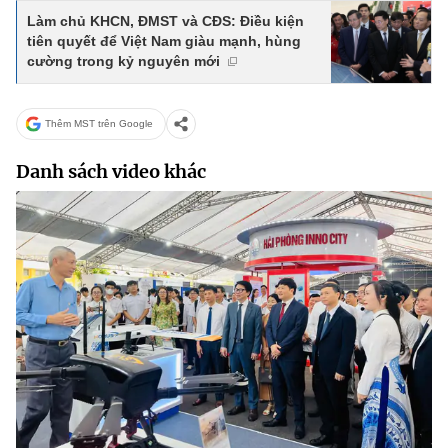
(Ghi rõ nguồn "https://mst.gov.vn" khi phát hành lại thông tin từ
Làm chủ KHCN, ĐMST và CĐS: Điều kiện
website này)
tiên quyết để Việt Nam giàu mạnh, hùng
cường trong kỷ nguyên mới
Thêm MST trên Google
Danh sách video khác