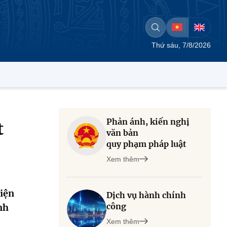
Thứ sáu, 7/8/2026
Phản ánh, kiến nghị
t
văn bản
quy phạm pháp luật
Xem thêm
diện
Dịch vụ hành chính
công
nh
Xem thêm