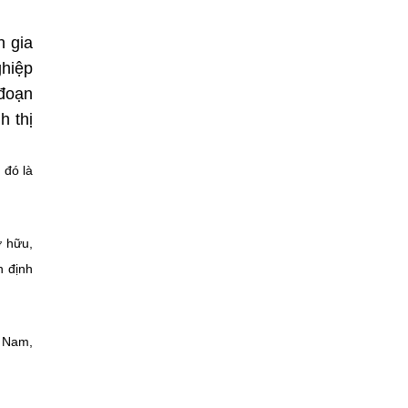
n gia
ghiệp
 đoạn
h thị
 đó là
ở hữu,
n định
t Nam,