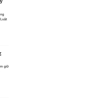
kỷ
ông
 Luật
g
ắm giữ
-