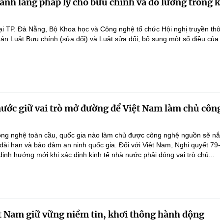
ành lang pháp lý cho bưu chính và đo lường trong 
ại TP. Đà Nẵng, Bộ Khoa học và Công nghệ tổ chức Hội nghị truyền th
 án Luật Bưu chính (sửa đổi) và Luật sửa đổi, bổ sung một số điều của
nước giữ vai trò mở đường để Việt Nam làm chủ côn
ông nghệ toàn cầu, quốc gia nào làm chủ được công nghệ nguồn sẽ n
 dài hạn và bảo đảm an ninh quốc gia. Đối với Việt Nam, Nghị quyết 79
nh hướng mới khi xác định kinh tế nhà nước phải đóng vai trò chủ...
t Nam giữ vững niềm tin, khơi thông hành động