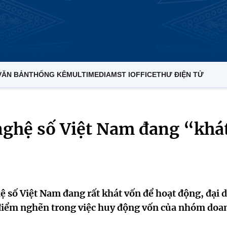
VĂN BẢN
THỐNG KÊ
MULTIMEDIA
MST IOFFICE
THƯ ĐIỆN TỬ
ghệ số Việt Nam đang “khá
 số Việt Nam đang rất khát vốn để hoạt động, đại 
 điểm nghẽn trong việc huy động vốn của nhóm doa