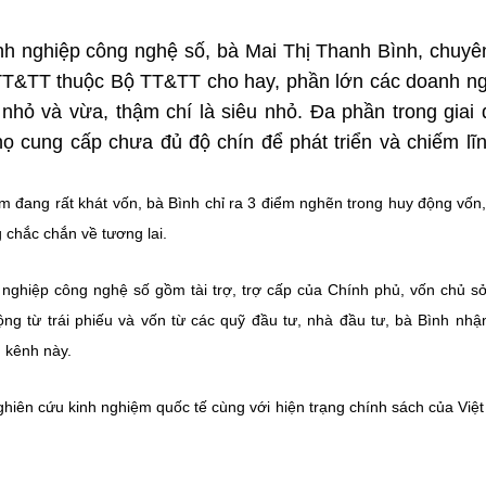
nh nghiệp công nghệ số, bà Mai Thị Thanh Bình, chuyê
TT&TT thuộc Bộ TT&TT cho hay, phần lớn các doanh n
nhỏ và vừa, thậm chí là siêu nhỏ. Đa phần trong giai
ọ cung cấp chưa đủ độ chín để phát triển và chiếm lĩn
đang rất khát vốn, bà Bình chỉ ra 3 điểm nghẽn trong huy động vốn,
g chắc chắn về tương lai.
nghiệp công nghệ số gồm tài trợ, trợ cấp của Chính phủ, vốn chủ s
ộng từ trái phiếu và vốn từ các quỹ đầu tư, nhà đầu tư, bà Bình nhậ
 kênh này.
ghiên cứu kinh nghiệm quốc tế cùng với hiện trạng chính sách của Việ