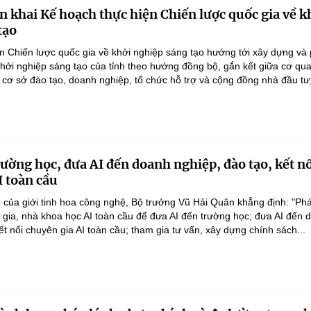
n khai Kế hoạch thực hiện Chiến lược quốc gia về k
tạo
n Chiến lược quốc gia về khởi nghiệp sáng tạo hướng tới xây dựng và 
 khởi nghiệp sáng tạo của tỉnh theo hướng đồng bộ, gắn kết giữa cơ qu
 cơ sở đào tạo, doanh nghiệp, tổ chức hỗ trợ và cộng đồng nhà đầu tư;
rường học, đưa AI đến doanh nghiệp, đào tạo, kết n
I toàn cầu
 của giới tinh hoa công nghệ, Bộ trưởng Vũ Hải Quân khẳng định: "Phá
n gia, nhà khoa học AI toàn cầu để đưa AI đến trường học; đưa AI đến 
ết nối chuyên gia AI toàn cầu; tham gia tư vấn, xây dựng chính sách...