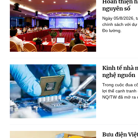
Hoàn thiện h
nguyên số
Ngày 05/8/2026, t
chính sách với dự
Đo lường.
Kinh tế nhà 
nghệ nguồn
Trong cuộc đua c
lợi thế cạnh tranh
NQ/TW đã mở ra đị
Bưu điện Việ