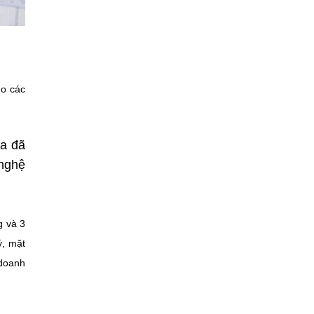
ho các
ua đã
 nghệ
g và 3
ý, mặt
 doanh