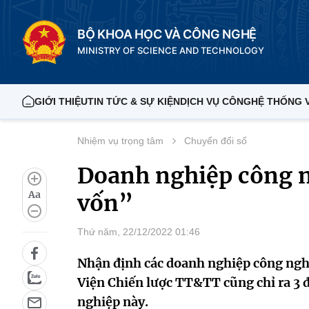
BỘ KHOA HỌC VÀ CÔNG NGHỆ
MINISTRY OF SCIENCE AND TECHNOLOGY
GIỚI THIỆU
TIN TỨC & SỰ KIỆN
DỊCH VỤ CÔNG
HỆ THỐNG 
Nhiệm vụ trọng tâm
Chuyển đổi số
Doanh nghiệp công n
Aa
vốn”
Thứ năm, 22/12/2022 01:46
Nhận định các doanh nghiệp công nghệ
Viện Chiến lược TT&TT cũng chỉ ra 3
nghiệp này.