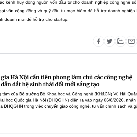
 các kênh huy động nguồn vốn đầu tư cho doanh nghiệp công nghệ số
ế gọi vốn cộng đồng và quỹ đầu tư mạo hiểm để hỗ trợ doanh nghiệp 
h doanh mới để hỗ trợ cho startup.
 gia Hà Nội cần tiên phong làm chủ các công nghệ
 dẫn dắt hệ sinh thái đổi mới sáng tạo
ọng tâm của Bộ trưởng Bộ Khoa học và Công nghệ (KH&CN) Vũ Hải Quân
 Đại học Quốc gia Hà Nội (ĐHQGHN) diễn ra vào ngày 06/8/2026, nhấ
của ĐHQGHN trong việc chuyển giao công nghệ, tư vấn chính sách và gắ