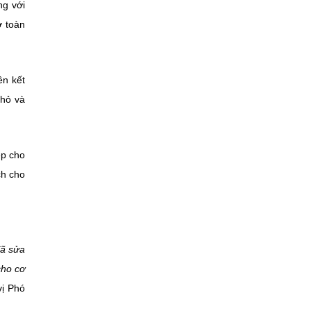
ng với
ợ toàn
ên kết
nhỏ và
ệp cho
ch cho
đã sửa
cho cơ
vị Phó