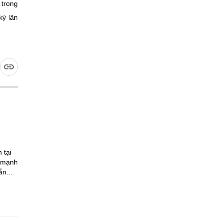
 trong
kỳ lân
 tại
n mạnh
n...