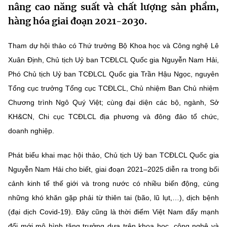
nâng cao năng suất và chất lượng sản phẩm,
MST IOFFICE
Văn bản QPPL
Sở Khoa học và Công nghệ
Chuyển đổi số
hàng hóa giai đoạn 2021-2030.
THỐNG KÊ
Văn bản chỉ đạo điều hành
Bưu chính, Viễn thông
Tham dự hội thảo có Thứ trưởng Bộ Khoa học và Công nghệ Lê
Multimedia
Khoa học và Công nghệ
Xuân Định, Chủ tịch Uỷ ban TCĐLCL Quốc gia Nguyễn Nam Hải,
Lấy ý kiến người dân về dự thảo VBQPPL
Sở hữu trí tuệ
Phó Chủ tịch Uỷ ban TCĐLCL Quốc gia Trần Hậu Ngọc, nguyên
THƯ ĐIỆN TỬ
Đổi mới sáng tạo
Tổng cục trưởng Tổng cục TCĐLCL, Chủ nhiệm Ban Chủ nhiệm
Tiêu chuẩn, đo lường, chất lượng
Khác
Chương trình Ngô Quý Việt; cùng đại diện các bộ, ngành, Sở
Chuyển đổi số
Năng lượng nguyên tử
KH&CN, Chi cục TCĐLCL địa phương và đông đảo tổ chức,
Videos
doanh nghiệp.
Bưu chính, Viễn thông
Tin tổng hợp
Infographic
Phát biểu khai mạc hội thảo, Chủ tịch Uỷ ban TCĐLCL Quốc gia
Sở hữu trí tuệ
Tin địa phương
Ảnh
Nguyễn Nam Hải cho biết, giai đoạn 2021–2025 diễn ra trong bối
Tiêu chuẩn, đo lường, chất lượng
cảnh kinh tế thế giới và trong nước có nhiều biến động, cùng
Voice
những khó khăn gặp phải từ thiên tai (bão, lũ lụt,…), dịch bệnh
Năng lượng nguyên tử
Nhiệm vụ trọng tâm
(đại dịch Covid-19). Đây cũng là thời điểm Việt Nam đẩy mạnh
đổi mới mô hình tăng trưởng dựa trên khoa học, công nghệ và