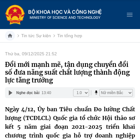
BỘ KHOA HỌC VÀ CÔNG NGHỆ
MINISTRY OF SCIENCE AND TECHNOLOGY
Tin tức Sự kiện
Tin tổng hợp
Thứ ba, 09/12/2025 21:52
Danh mục
Đổi mới mạnh mẽ, tận dụng chuyển đổi
số đưa năng suất chất lượng thành động
Trang chủ
lực tăng trưởng
Giới thiệu
Nghe đọc bài
13:40
Chức năng nhiệm vụ
Tin tức sự kiện
Ngày 4/12, Ủy ban Tiêu chuẩn Đo lường Chất
lượng (TCĐLCL) Quốc gia tổ chức Hội thảo sơ
Dịch vụ công
Cơ cấu tổ chức
Khoa học và Công nghệ
kết 5 năm giai đoạn 2021-2025 triển khai
Hệ thống văn bản
Lịch sử phát triển
Đổi mới sáng tạo
chương trình quốc gia hỗ trợ doanh nghiệp