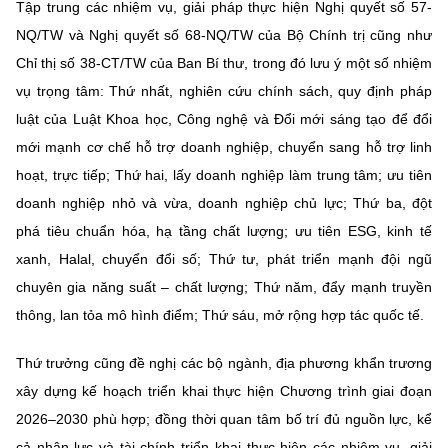
Tập trung các nhiệm vụ, giải pháp thực hiện Nghị quyết số 57-
NQ/TW và Nghị quyết số 68-NQ/TW của Bộ Chính trị cũng như
Chỉ thị số 38-CT/TW của Ban Bí thư, trong đó lưu ý một số nhiệm
vụ trọng tâm: Thứ nhất, nghiên cứu chính sách, quy định pháp
luật của Luật Khoa học, Công nghệ và Đổi mới sáng tạo để đổi
mới mạnh cơ chế hỗ trợ doanh nghiệp, chuyển sang hỗ trợ linh
hoạt, trực tiếp; Thứ hai, lấy doanh nghiệp làm trung tâm; ưu tiên
doanh nghiệp nhỏ và vừa, doanh nghiệp chủ lực; Thứ ba, đột
phá tiêu chuẩn hóa, hạ tầng chất lượng; ưu tiên ESG, kinh tế
xanh, Halal, chuyển đổi số; Thứ tư, phát triển mạnh đội ngũ
chuyên gia năng suất – chất lượng; Thứ năm, đẩy mạnh truyền
thông, lan tỏa mô hình điểm; Thứ sáu, mở rộng hợp tác quốc tế.
Thứ trưởng cũng đề nghị các bộ ngành, địa phương khẩn trương
xây dựng kế hoạch triển khai thực hiện Chương trình giai đoạn
2026–2030 phù hợp; đồng thời quan tâm bố trí đủ nguồn lực, kể
cả nhân lực và tài chính triển khai thực hiện các nhiệm vụ, giải