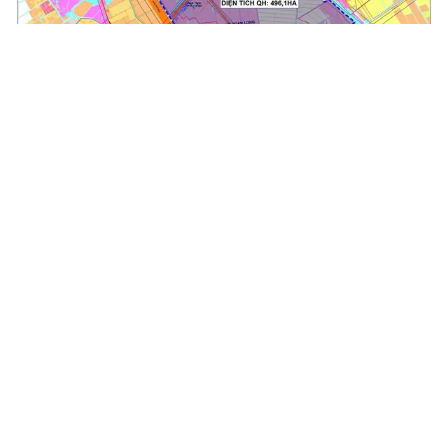
Khu Công nghệ cao Hưng Yên tập trung phát triển công
nghệ chiến lược
Ngày 06/8/2026 Phó Thủ tướng Chính phủ Hồ Quốc Dũng vừa ký
Quyết định số 1499/QĐ-TTg của Thủ tướng Chính phủ về việc
thành lập Khu Công nghệ cao tỉnh Hưng Yên. Khu công nghệ...