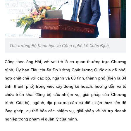
(Ghi rõ nguồn "https://mst.gov.vn" khi phát hành lại thông tin từ
website này)
Thứ trưởng Bộ Khoa học và Công nghệ Lê Xuân Định.
Cũng theo ông Hải, với vai trò là cơ quan thường trực Chương
trình, Ủy ban Tiêu chuẩn Đo lường Chất lượng Quốc gia đã phối
hợp chặt chẽ với các bộ, ngành và 63 tỉnh, thành phố (hiện là 34
tỉnh, thành phố) trong việc xây dựng kế hoạch, hướng dẫn và tổ
chức triển khai đồng bộ các nhiệm vụ, giải pháp của Chương
trình. Các bộ, ngành, địa phương căn cứ điều kiện thực tiễn để
lồng ghép, cụ thể hóa các nhiệm vụ, giải pháp về hỗ trợ doanh
nghiệp trong phạm vi quản lý của mình.