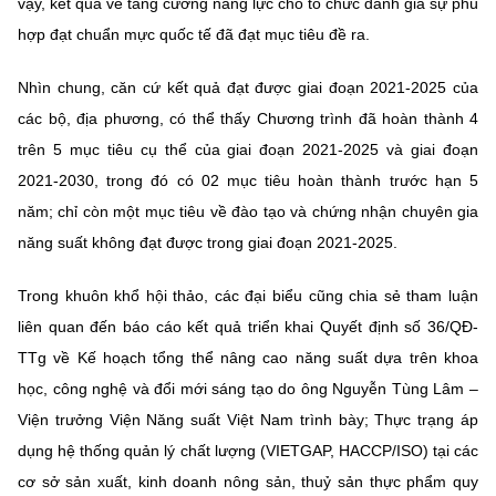
vậy, kết quả về tăng cường năng lực cho tổ chức đánh giá sự phù
hợp đạt chuẩn mực quốc tế đã đạt mục tiêu đề ra.
Nhìn chung, căn cứ kết quả đạt được giai đoạn 2021-2025 của
các bộ, địa phương, có thể thấy Chương trình đã hoàn thành 4
trên 5 mục tiêu cụ thể của giai đoạn 2021-2025 và giai đoạn
2021-2030, trong đó có 02 mục tiêu hoàn thành trước hạn 5
năm; chỉ còn một mục tiêu về đào tạo và chứng nhận chuyên gia
năng suất không đạt được trong giai đoạn 2021-2025.
Trong khuôn khổ hội thảo, các đại biểu cũng chia sẻ tham luận
liên quan đến báo cáo kết quả triển khai Quyết định số 36/QĐ-
TTg về Kế hoạch tổng thể nâng cao năng suất dựa trên khoa
học, công nghệ và đổi mới sáng tạo do ông Nguyễn Tùng Lâm –
Viện trưởng Viện Năng suất Việt Nam trình bày; Thực trạng áp
dụng hệ thống quản lý chất lượng (VIETGAP, HACCP/ISO) tại các
cơ sở sản xuất, kinh doanh nông sản, thuỷ sản thực phẩm quy