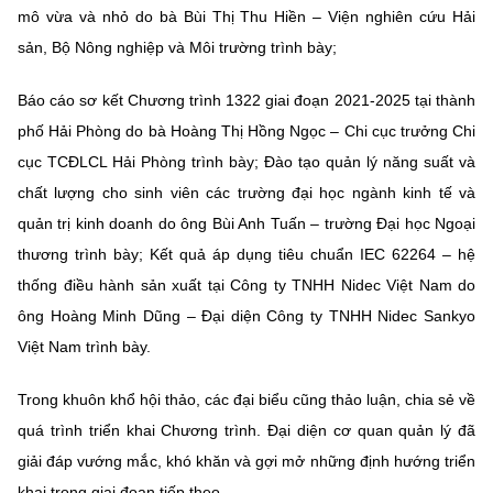
mô vừa và nhỏ do bà Bùi Thị Thu Hiền – Viện nghiên cứu Hải
sản, Bộ Nông nghiệp và Môi trường trình bày;
Báo cáo sơ kết Chương trình 1322 giai đoạn 2021-2025 tại thành
phố Hải Phòng do bà Hoàng Thị Hồng Ngọc – Chi cục trưởng Chi
cục TCĐLCL Hải Phòng trình bày; Đào tạo quản lý năng suất và
chất lượng cho sinh viên các trường đại học ngành kinh tế và
quản trị kinh doanh do ông Bùi Anh Tuấn – trường Đại học Ngoại
thương trình bày; Kết quả áp dụng tiêu chuẩn IEC 62264 – hệ
thống điều hành sản xuất tại Công ty TNHH Nidec Việt Nam do
ông Hoàng Minh Dũng – Đại diện Công ty TNHH Nidec Sankyo
Việt Nam trình bày.
Trong khuôn khổ hội thảo, các đại biểu cũng thảo luận, chia sẻ về
quá trình triển khai Chương trình. Đại diện cơ quan quản lý đã
giải đáp vướng mắc, khó khăn và gợi mở những định hướng triển
khai trong giai đoạn tiếp theo.