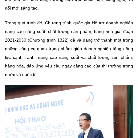
Chọn ngôn ngữ
đổi mới sáng tạo.
Vietnamese
English
Trong quá trình đó, Chương trình quốc gia Hỗ trợ doanh nghiệp
nâng cao năng suất, chất lượng sản phẩm, hàng hoá giai đoạn
2021-2030 (Chương trình 1322) đã và đang trở thành một trong
BỘ KHOA HỌC VÀ CÔNG NGHỆ
những công cụ quan trọng nhằm giúp doanh nghiệp tăng năng
MINISTRY OF SCIENCE AND TECHNOLOGY
lực cạnh tranh, nâng cao năng suất và chất lượng sản phẩm,
Điều khoản sử dụng
Theo dõi MST:
Góp ý
hàng hóa, đáp ứng yêu cầu ngày càng cao của thị trường trong
nước và quốc tế.
Cơ quan chủ quản: Bộ Khoa học và Công nghệ (MST)
Chịu trách nhiệm nội dung: Nguyễn Thị Hải Hằng
Giám đốc Trung tâm Truyền thông Khoa học và Công nghệ.
Liên hệ
Địa chỉ: Ban Biên tập Cổng TTĐT - 18 Nguyễn Du, TP. Hà Nội
Điện thoại: 024 3936 9506
Email:
stc@mst.gov.vn
©2026 Bản quyền thuộc Bộ Khoa Học và Công Nghệ