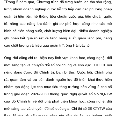
"Trong 5 năm qua, Chương trình đã từng bước lan tỏa sâu rộng,
từng nhóm doanh nghiệp được hỗ trợ tiếp cận các phương pháp
quản trị tiên tiến, hệ thống tiêu chuẩn quốc gia, tiêu chuẩn quốc
tế, nâng cao năng lực đánh giá sự phù hợp, cũng như các mô
hình cải tiến năng suất, chất lượng hiện đại. Nhiều doanh nghiệp
ghi nhận kết quả rõ rệt về tăng năng suất, giảm lãng phí, nâng
cao chất lượng và hiệu quả quản trị", ông Hải bày tỏ.
Ông Hải cũng chỉ ra, hiện nay lĩnh vực khoa học, công nghệ, đổi
mới sáng tạo và chuyển đổi số nói chung và lĩnh vực TCĐLCL nói
riêng đang được Bộ Chính trị, Ban Bí thư, Quốc hội, Chính phủ
rất quan tâm và ưu tiên dành nguồn lực để triển khai thực hiện
nhằm tạo động lực cho mục tiêu tăng trưởng bền vững 2 con số
trong giai đoạn 2026-2030 thông qua: Nghị quyết số 57-NQ-TW
của Bộ Chính trị về đột phá phát triển khoa học, công nghệ, đổi
mới sáng tạo và chuyển đổi số quốc gia; Chỉ thị số 38-CT/TW của
Ban Bí thư về đẩy mạnh công tác tiêu chuẩn, đo lường, chất