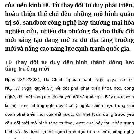
của nền kinh tế. Từ thay đổi tư duy phát triển,
MST IOFFICE
Văn bản QPPL
Sở Khoa học và Công nghệ
Chuyển đổi số
hoàn thiện thể chế đến những mô hình quản
THỐNG KÊ
trị số, sandbox công nghệ hay thương mại hóa
Văn bản chỉ đạo điều hành
Bưu chính, Viễn thông
nghiên cứu, nhiều địa phương đã cho thấy đổi
Multimedia
Khoa học và Công nghệ
Lấy ý kiến người dân về dự thảo VBQPPL
mới sáng tạo đang mở ra dư địa tăng trưởng
Sở hữu trí tuệ
mới và nâng cao năng lực cạnh tranh quốc gia.
THƯ ĐIỆN TỬ
Đổi mới sáng tạo
Tiêu chuẩn, đo lường, chất lượng
Từ thay đổi tư duy đến hình thành động lực
Khác
Chuyển đổi số
tăng trưởng mới
Năng lượng nguyên tử
Videos
Ngày 22/12/2024, Bộ Chính trị ban hành Nghị quyết số 57-
Bưu chính, Viễn thông
Tin tổng hợp
Infographic
NQ/TW (Nghị quyết 57) về đột phá phát triển khoa học, công
Sở hữu trí tuệ
nghệ, đổi mới sáng tạo và chuyển đổi số quốc gia. Đây được xem
Tin địa phương
Ảnh
là một trong những nghị quyết có ý nghĩa chiến lược trong giai
Tiêu chuẩn, đo lường, chất lượng
đoạn phát triển mới của đất nước, khi Việt Nam đứng trước yêu
Voice
cầu đổi mới mô hình tăng trưởng, vượt qua bẫy thu nhập trung
Năng lượng nguyên tử
Nhiệm vụ trọng tâm
bình và xây dựng lợi thế cạnh tranh dựa trên tri thức, công nghệ