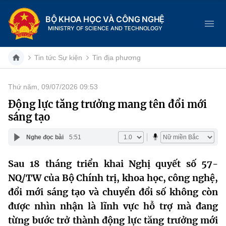
BỘ KHOA HỌC VÀ CÔNG NGHỆ
MINISTRY OF SCIENCE AND TECHNOLOGY
Tin tức Sự kiện
Tin địa phương
Thứ năm, 09/07/2026 09:53
Danh mục
Động lực tăng trưởng mang tên đổi mới
sáng tạo
Trang chủ
Nghe đọc bài
5:51
Giới thiệu
Sau 18 tháng triển khai Nghị quyết số 57-
Chức năng nhiệm vụ
Tin tức sự kiện
NQ/TW của Bộ Chính trị, khoa học, công nghệ,
Dịch vụ công
đổi mới sáng tạo và chuyển đổi số không còn
Cơ cấu tổ chức
Khoa học và Công nghệ
được nhìn nhận là lĩnh vực hỗ trợ mà đang
Hệ thống văn bản
Lịch sử phát triển
Đổi mới sáng tạo
từng bước trở thành động lực tăng trưởng mới