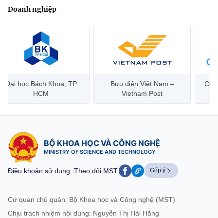
Doanh nghiệp
Đại học Bách Khoa, TP
Bưu điện Việt Nam –
Công
HCM
Vietnam Post
BỘ KHOA HỌC VÀ CÔNG NGHỆ
MINISTRY OF SCIENCE AND TECHNOLOGY
Điều khoản sử dụng
Theo dõi MST:
Góp ý
Cơ quan chủ quản: Bộ Khoa học và Công nghệ (MST)
Chịu trách nhiệm nội dung: Nguyễn Thị Hải Hằng