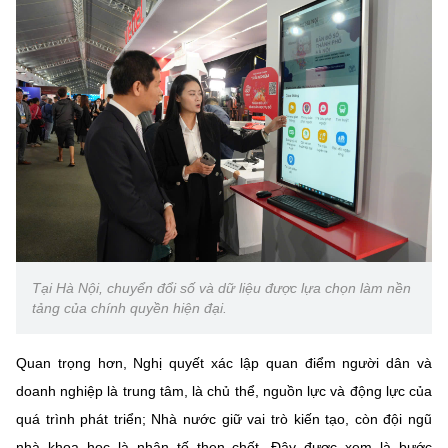
(Ghi rõ nguồn "https://mst.gov.vn" khi phát hành lại thông tin từ
website này)
Tại Hà Nội, chuyển đổi số và dữ liệu được lựa chọn làm nền
tảng của chính quyền hiện đại.
Quan trọng hơn, Nghị quyết xác lập quan điểm người dân và
doanh nghiệp là trung tâm, là chủ thể, nguồn lực và động lực của
quá trình phát triển; Nhà nước giữ vai trò kiến tạo, còn đội ngũ
nhà khoa học là nhân tố then chốt. Đây được xem là bước