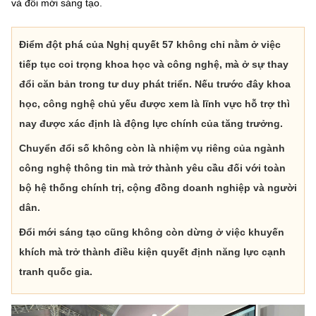
và đổi mới sáng tạo.
Chọn ngôn ngữ
Vietnamese
English
Điểm đột phá của Nghị quyết 57 không chỉ nằm ở việc
tiếp tục coi trọng khoa học và công nghệ, mà ở sự thay
đổi căn bản trong tư duy phát triển. Nếu trước đây khoa
học, công nghệ chủ yếu được xem là lĩnh vực hỗ trợ thì
BỘ KHOA HỌC VÀ CÔNG NGHỆ
MINISTRY OF SCIENCE AND TECHNOLOGY
nay được xác định là động lực chính của tăng trưởng.
Chuyển đổi số không còn là nhiệm vụ riêng của ngành
Điều khoản sử dụng
Theo dõi MST:
Góp ý
công nghệ thông tin mà trở thành yêu cầu đối với toàn
bộ hệ thống chính trị, cộng đồng doanh nghiệp và người
Cơ quan chủ quản: Bộ Khoa học và Công nghệ (MST)
dân.
Chịu trách nhiệm nội dung: Nguyễn Thị Hải Hằng
Giám đốc Trung tâm Truyền thông Khoa học và Công nghệ.
Đổi mới sáng tạo cũng không còn dừng ở việc khuyến
Liên hệ
khích mà trở thành điều kiện quyết định năng lực cạnh
Địa chỉ: Ban Biên tập Cổng TTĐT - 18 Nguyễn Du, TP. Hà Nội
tranh quốc gia.
Điện thoại: 024 3936 9506
Email:
stc@mst.gov.vn
©2026 Bản quyền thuộc Bộ Khoa Học và Công Nghệ