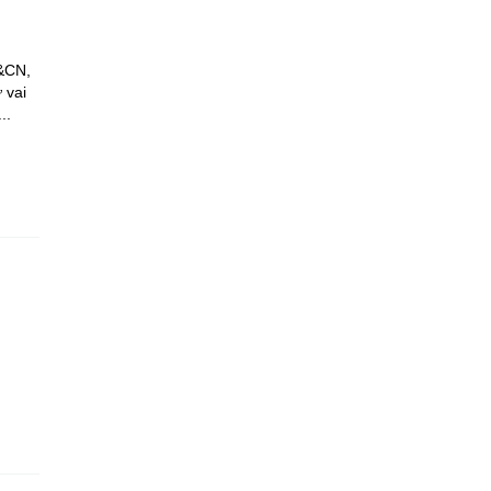
H&CN,
 vai
..