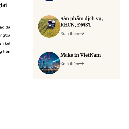
iai
Sản phẩm dịch vụ,
KHCN, ĐMST
cao đã
Xem thêm
ờng/xã
ền kết
g trên
Make in VietNam
Xem thêm