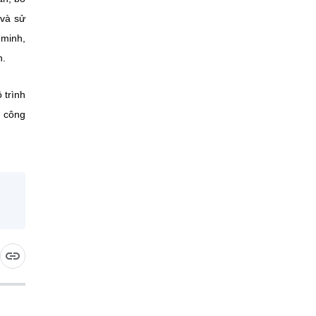
 và sử
 minh,
h.
 trình
h công