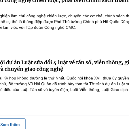
 công nghệ chiến lược, phải biến chính sách thàn
hiệp làm chủ công nghệ chiến lược, chuyển các cơ chế, chính sách t
hệ cụ thể là thông điệp được Phó Thủ tướng Chính phủ Hồ Quốc Dũn
ổi làm việc với Tập đoàn Công nghệ CMC.
i dự án Luật sửa đổi 4 luật về tần số, viễn thông, g
 và chuyển giao công nghệ
ại Kỳ họp không thường lệ thứ Nhất, Quốc hội khóa XVI, thừa ủy quyề
hủ, Bộ trưởng Vũ Hải Quân đã trình bày tóm tắt Tờ trình dự án Luật 
ố điều của Luật Tần số vô tuyến điện, Luật Viễn thông, Luật Giao dịch.
Xem thêm