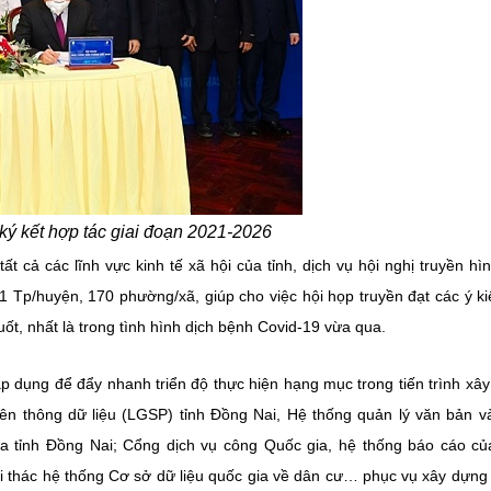
 kết hợp tác giai đoạn 2021-2026
 cả các lĩnh vực kinh tế xã hội của tỉnh, dịch vụ hội nghị truyền hì
1 Tp/huyện, 170 phường/xã, giúp cho việc hội họp truyền đạt các ý ki
t, nhất là trong tình hình dịch bệnh Covid-19 vừa qua.
dụng để đẩy nhanh triển độ thực hiện hạng mục trong tiến trình xâ
liên thông dữ liệu (LGSP) tỉnh Đồng Nai, Hệ thống quản lý văn bản v
ủa tỉnh Đồng Nai; Cổng dịch vụ công Quốc gia, hệ thống báo cáo c
i thác hệ thống Cơ sở dữ liệu quốc gia về dân cư… phục vụ xây dựng