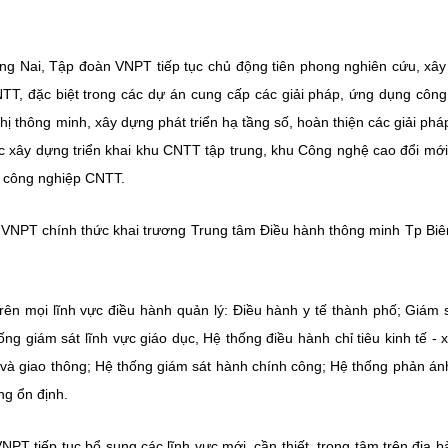
ng Nai, Tập đoàn VNPT tiếp tục chủ động tiên phong nghiên cứu, xâ
NTT, đặc biệt trong các dự án cung cấp các giải pháp, ứng dụng côn
hị thông minh, xây dựng phát triển hạ tầng số, hoàn thiện các giải ph
vực xây dựng triển khai khu CNTT tập trung, khu Công nghệ cao đổi mới
n công nghiệp CNTT.
VNPT chính thức khai trương Trung tâm Điều hành thông minh Tp Bi
rên mọi lĩnh vực điều hành quản lý: Điều hành y tế thành phố; Giám 
ng giám sát lĩnh vực giáo dục, Hệ thống điều hành chỉ tiêu kinh tế - x
 và giao thông; Hệ thống giám sát hành chính công; Hệ thống phản án
ng ổn định.
PT tiếp tục bổ sung các lĩnh vực mới, cần thiết, trọng tâm trên địa b