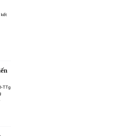
 kết
iến
Đ-TTg
g
.