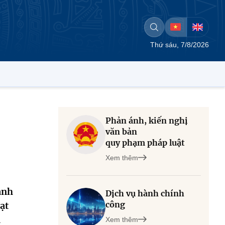
Thứ sáu, 7/8/2026
Phản ánh, kiến nghị
văn bản
quy phạm pháp luật
Xem thêm
ành
Dịch vụ hành chính
công
ạt
à
Xem thêm