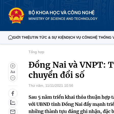
BỘ KHOA HỌC VÀ CÔNG NGHỆ
MINISTRY OF SCIENCE AND TECHNOLOGY
GIỚI THIỆU
TIN TỨC & SỰ KIỆN
DỊCH VỤ CÔNG
HỆ THỐNG 
Tổng hợp
Đồng Nai và VNPT: Ti
Aa
chuyển đổi số
Thứ năm, 11/11/2021 10:56
Sau 5 năm triển khai thỏa thuận hợp 
với UBND tỉnh Đồng Nai đẩy mạnh tri
những thành tựu đáng ghi nhận, đặc biệ