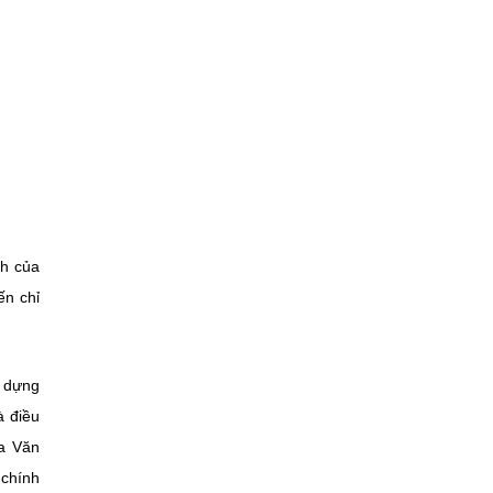
nh của
ến chỉ
y dựng
à điều
ủa Văn
 chính