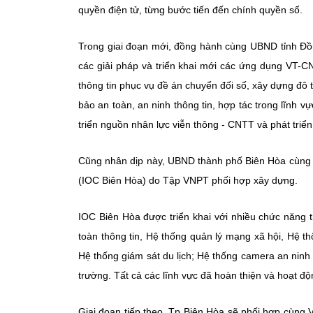
quyền điện tử, từng bước tiến đến chính quyền số.
Trong giai đoạn mới, đồng hành cùng UBND tỉnh Đồ
các giải pháp và triển khai mới các ứng dụng VT-C
thông tin phục vụ đề án chuyển đối số, xây dựng đô t
bảo an toàn, an ninh thông tin, hợp tác trong lĩnh 
triển nguồn nhân lực viễn thông - CNTT và phát triể
Cũng nhân dịp này, UBND thành phố Biên Hòa cùng 
(IOC Biên Hòa) do Tập VNPT phối hợp xây dựng.
IOC Biên Hòa được triển khai với nhiều chức năng t
toàn thông tin, Hệ thống quản lý mạng xã hội, Hệ thố
Hệ thống giám sát du lịch; Hệ thống camera an ninh
trường. Tất cả các lĩnh vực đã hoàn thiện và hoạt độ
Giai đoạn tiếp theo, Tp Biên Hòa sẽ phối hợp cùng VN