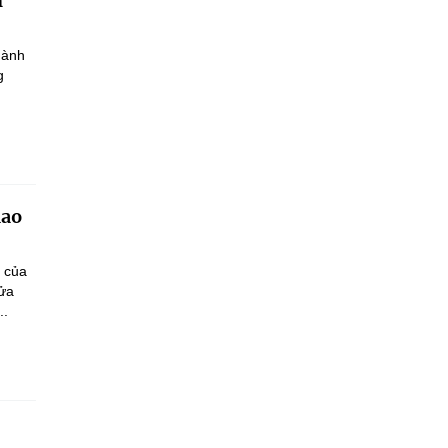
h
hành
g
iao
n của
sửa
..