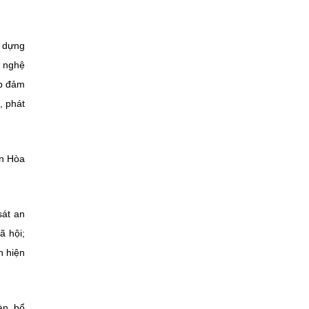
y dựng
g nghệ
áp đảm
, phát
ên Hòa
sát an
ã hội;
h hiện
àn, bổ