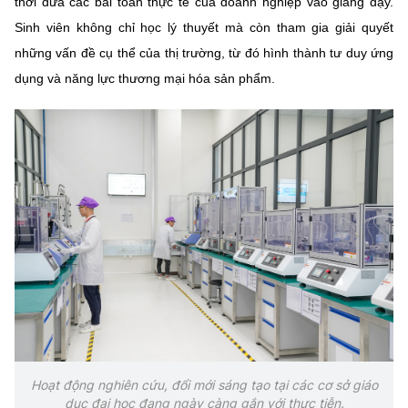
thời đưa các bài toán thực tế của doanh nghiệp vào giảng dạy.
(Ghi rõ nguồn "https://mst.gov.vn" khi phát hành lại thông tin từ
website này)
Sinh viên không chỉ học lý thuyết mà còn tham gia giải quyết
những vấn đề cụ thể của thị trường, từ đó hình thành tư duy ứng
dụng và năng lực thương mại hóa sản phẩm.
Hoạt động nghiên cứu, đổi mới sáng tạo tại các cơ sở giáo
dục đại học đang ngày càng gắn với thực tiễn.