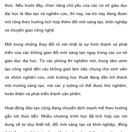
Chọn ngôn ngữ
thức. Nếu trước đây, chức năng chủ yếu của các cơ sở giáo dục
đại học là đào tạo và nghiên cứu, thì nay, vai trò này đang được
Vietnamese
English
mở rộng theo hướng tích hợp thêm đổi mới sáng tạo, khởi nghiệp
và chuyển giao công nghệ.
Một trong những thay đổi rõ nét nhất là sự hình thành và phát
BỘ KHOA HỌC VÀ CÔNG NGHỆ
MINISTRY OF SCIENCE AND TECHNOLOGY
triển của các không gian đổi mới sáng tạo ngay trong các cơ sở
giáo dục đại học. Từ các phòng thí nghiệm mở, trung tâm ươm
Điều khoản sử dụng
Theo dõi MST:
Góp ý
tạo công nghệ đến các không gian làm việc chung cho sinh viên
và nhóm nghiên cứu, môi trường học thuật đang dần trở thành
Cơ quan chủ quản: Bộ Khoa học và Công nghệ (MST)
môi trường sáng tạo, nơi các ý tưởng có thể được thử nghiệm,
Chịu trách nhiệm nội dung: Nguyễn Thị Hải Hằng
hoàn thiện và phát triển thành sản phẩm.
Giám đốc Trung tâm Truyền thông Khoa học và Công nghệ.
Liên hệ
Địa chỉ: Ban Biên tập Cổng TTĐT - 18 Nguyễn Du, TP. Hà Nội
Hoạt động đào tạo cũng đang chuyển dịch mạnh mẽ theo hướng
Điện thoại: 024 3936 9506
gắn với thực tiễn. Nhiều chương trình học đã tích hợp các nội
Email:
stc@mst.gov.vn
dung về tư duy thiết kế, đổi mới sáng tạo và khởi nghiệp, đồng
©2026 Bản quyền thuộc Bộ Khoa Học và Công Nghệ