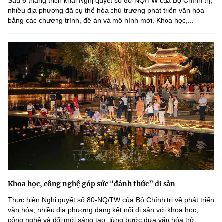
Sau 6 tháng triển khai Nghị quyết số 80-NQ/TW của Bộ Chính trị,
nhiều địa phương đã cụ thể hóa chủ trương phát triển văn hóa
bằng các chương trình, đề án và mô hình mới. Khoa học,...
Khoa học, công nghệ góp sức “đánh thức” di sản
Thực hiện Nghị quyết số 80-NQ/TW của Bộ Chính trị về phát triển
văn hóa, nhiều địa phương đang kết nối di sản với khoa học,
công nghệ và đổi mới sáng tạo, từng bước đưa văn hóa trở...