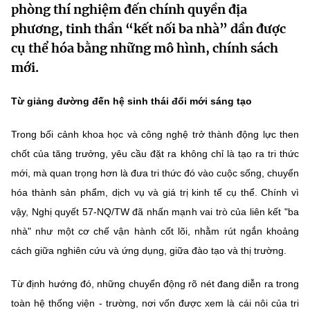
phòng thí nghiệm đến chính quyền địa
MST IOFFICE
Văn bản QPPL
Sở Khoa học và Công nghệ
Chuyển đổi số
phương, tinh thần “kết nối ba nhà” dần được
cụ thể hóa bằng những mô hình, chính sách
THỐNG KÊ
Văn bản chỉ đạo điều hành
Bưu chính, Viễn thông
mới.
Multimedia
Khoa học và Công nghệ
Lấy ý kiến người dân về dự thảo VBQPPL
Sở hữu trí tuệ
Từ giảng đường đến hệ sinh thái đổi mới sáng tạo
THƯ ĐIỆN TỬ
Đổi mới sáng tạo
Tiêu chuẩn, đo lường, chất lượng
Trong bối cảnh khoa học và công nghệ trở thành động lực then
Khác
Chuyển đổi số
chốt của tăng trưởng, yêu cầu đặt ra không chỉ là tạo ra tri thức
Năng lượng nguyên tử
Videos
mới, mà quan trọng hơn là đưa tri thức đó vào cuộc sống, chuyển
Bưu chính, Viễn thông
Tin tổng hợp
hóa thành sản phẩm, dịch vụ và giá trị kinh tế cụ thể. Chính vì
Infographic
vậy, Nghị quyết 57-NQ/TW đã nhấn mạnh vai trò của liên kết "ba
Sở hữu trí tuệ
Tin địa phương
Ảnh
nhà" như một cơ chế vận hành cốt lõi, nhằm rút ngắn khoảng
Tiêu chuẩn, đo lường, chất lượng
cách giữa nghiên cứu và ứng dụng, giữa đào tạo và thị trường.
Voice
Năng lượng nguyên tử
Từ định hướng đó, những chuyển động rõ nét đang diễn ra trong
Nhiệm vụ trọng tâm
toàn hệ thống viện - trường, nơi vốn được xem là cái nôi của tri