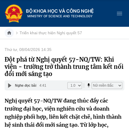
BỘ KHOA HỌC VÀ CÔNG NGHỆ
MINISTRY OF SCIENCE AND TECHNOLOGY
Triển khai thực hiện Nghị quyết 57
Thứ tư, 08/04/2026 14:35
Danh mục
Đột phá từ Nghị quyết 57-NQ/TW: Khi
viện - trường trở thành trung tâm kết nối
Trang chủ
đổi mới sáng tạo
Giới thiệu
Nghe đọc bài
4:41
Chức năng nhiệm vụ
Tin tức sự kiện
Nghị quyết 57-NQ/TW đang thúc đẩy các
trường đại học, viện nghiên cứu và doanh
Dịch vụ công
Cơ cấu tổ chức
Khoa học và Công nghệ
nghiệp phối hợp, liên kết chặt chẽ, hình thành
Hệ thống văn bản
Lịch sử phát triển
Đổi mới sáng tạo
hệ sinh thái đổi mới sáng tạo. Từ lớp học,