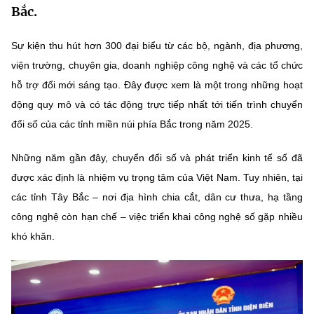
Bắc.
MST IOFFICE
Văn bản QPPL
Sở Khoa học và Công nghệ
Chuyển đổi số
Sự kiện thu hút hơn 300 đại biểu từ các bộ, ngành, địa phương,
THỐNG KÊ
Văn bản chỉ đạo điều hành
Bưu chính, Viễn thông
viện trường, chuyên gia, doanh nghiệp công nghệ và các tổ chức
Multimedia
Khoa học và Công nghệ
hỗ trợ đổi mới sáng tạo. Đây được xem là một trong những hoạt
Lấy ý kiến người dân về dự thảo VBQPPL
Sở hữu trí tuệ
động quy mô và có tác động trực tiếp nhất tới tiến trình chuyển
THƯ ĐIỆN TỬ
Đổi mới sáng tạo
Tiêu chuẩn, đo lường, chất lượng
đổi số của các tỉnh miền núi phía Bắc trong năm 2025.
Khác
Chuyển đổi số
Những năm gần đây, chuyển đổi số và phát triển kinh tế số đã
Năng lượng nguyên tử
Videos
được xác định là nhiệm vụ trọng tâm của Việt Nam. Tuy nhiên, tại
Bưu chính, Viễn thông
Tin tổng hợp
các tỉnh Tây Bắc – nơi địa hình chia cắt, dân cư thưa, hạ tầng
Infographic
công nghệ còn hạn chế – việc triển khai công nghệ số gặp nhiều
Sở hữu trí tuệ
Tin địa phương
Ảnh
khó khăn.
Tiêu chuẩn, đo lường, chất lượng
Voice
Năng lượng nguyên tử
Nhiệm vụ trọng tâm