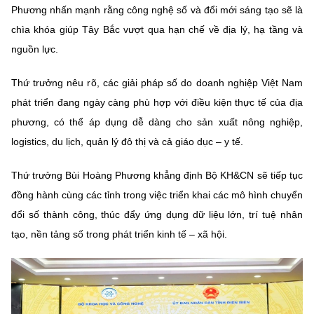
(Ghi rõ nguồn "https://mst.gov.vn" khi phát hành lại thông tin từ
Phương nhấn mạnh rằng công nghệ số và đổi mới sáng tạo sẽ là
website này)
chìa khóa giúp Tây Bắc vượt qua hạn chế về địa lý, hạ tầng và
nguồn lực.
Thứ trưởng nêu rõ, các giải pháp số do doanh nghiệp Việt Nam
phát triển đang ngày càng phù hợp với điều kiện thực tế của địa
phương, có thể áp dụng dễ dàng cho sản xuất nông nghiệp,
logistics, du lịch, quản lý đô thị và cả giáo dục – y tế.
Thứ trưởng Bùi Hoàng Phương khẳng định Bộ KH&CN sẽ tiếp tục
đồng hành cùng các tỉnh trong việc triển khai các mô hình chuyển
đổi số thành công, thúc đẩy ứng dụng dữ liệu lớn, trí tuệ nhân
tạo, nền tảng số trong phát triển kinh tế – xã hội.