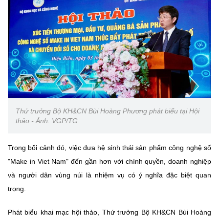
Chọn ngôn ngữ
Vietnamese
English
BỘ KHOA HỌC VÀ CÔNG NGHỆ
MINISTRY OF SCIENCE AND TECHNOLOGY
Điều khoản sử dụng
Theo dõi MST:
Góp ý
Thứ trưởng Bộ KH&CN Bùi Hoàng Phương phát biểu tại Hội
thảo - Ảnh: VGP/TG
Cơ quan chủ quản: Bộ Khoa học và Công nghệ (MST)
Chịu trách nhiệm nội dung: Nguyễn Thị Hải Hằng
Trong bối cảnh đó, việc đưa hệ sinh thái sản phẩm công nghệ số
Giám đốc Trung tâm Truyền thông Khoa học và Công nghệ.
"Make in Viet Nam" đến gần hơn với chính quyền, doanh nghiệp
Liên hệ
và người dân vùng núi là nhiệm vụ có ý nghĩa đặc biệt quan
Địa chỉ: Ban Biên tập Cổng TTĐT - 18 Nguyễn Du, TP. Hà Nội
trọng.
Điện thoại: 024 3936 9506
Email:
stc@mst.gov.vn
©2026 Bản quyền thuộc Bộ Khoa Học và Công Nghệ
Phát biểu khai mạc hội thảo, Thứ trưởng Bộ KH&CN Bùi Hoàng