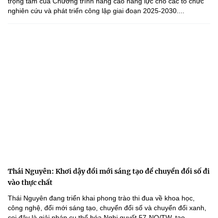
trọng tâm của Chương trình nâng cao năng lực cho các tổ chức
nghiên cứu và phát triển công lập giai đoạn 2025-2030....
Thái Nguyên: Khơi dậy đổi mới sáng tạo để chuyển đổi số đi
vào thực chất
Thái Nguyên đang triển khai phong trào thi đua về khoa học,
công nghệ, đổi mới sáng tạo, chuyển đổi số và chuyển đổi xanh,
coi đây là giải pháp cụ thể hóa Nghị quyết 57-NQ/TW, tạo...