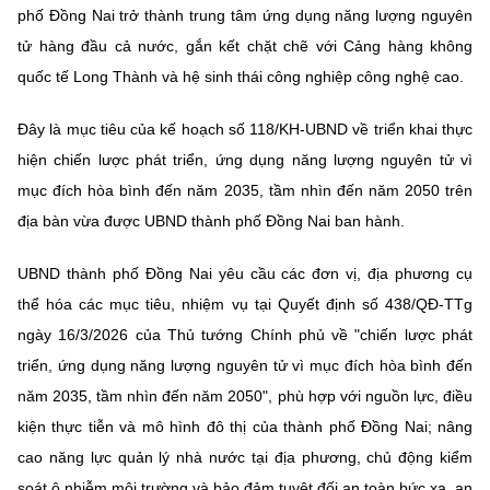
Chọn ngôn ngữ
phố Đồng Nai trở thành trung tâm ứng dụng năng lượng nguyên
tử hàng đầu cả nước, gắn kết chặt chẽ với Cảng hàng không
Vietnamese
English
quốc tế Long Thành và hệ sinh thái công nghiệp công nghệ cao.
Đây là mục tiêu của kế hoạch số 118/KH-UBND về triển khai thực
hiện chiến lược phát triển, ứng dụng năng lượng nguyên tử vì
BỘ KHOA HỌC VÀ CÔNG NGHỆ
MINISTRY OF SCIENCE AND TECHNOLOGY
mục đích hòa bình đến năm 2035, tầm nhìn đến năm 2050 trên
địa bàn vừa được UBND thành phố Đồng Nai ban hành.
Điều khoản sử dụng
Theo dõi MST:
Góp ý
UBND thành phố Đồng Nai yêu cầu các đơn vị, địa phương cụ
Cơ quan chủ quản: Bộ Khoa học và Công nghệ (MST)
thể hóa các mục tiêu, nhiệm vụ tại Quyết định số 438/QĐ-TTg
Chịu trách nhiệm nội dung: Nguyễn Thị Hải Hằng
ngày 16/3/2026 của Thủ tướng Chính phủ về "chiến lược phát
Giám đốc Trung tâm Truyền thông Khoa học và Công nghệ.
triển, ứng dụng năng lượng nguyên tử vì mục đích hòa bình đến
Liên hệ
năm 2035, tầm nhìn đến năm 2050", phù hợp với nguồn lực, điều
Địa chỉ: Ban Biên tập Cổng TTĐT - 18 Nguyễn Du, TP. Hà Nội
Điện thoại: 024 3936 9506
kiện thực tiễn và mô hình đô thị của thành phố Đồng Nai; nâng
Email:
stc@mst.gov.vn
cao năng lực quản lý nhà nước tại địa phương, chủ động kiểm
©2026 Bản quyền thuộc Bộ Khoa Học và Công Nghệ
soát ô nhiễm môi trường và bảo đảm tuyệt đối an toàn bức xạ, an