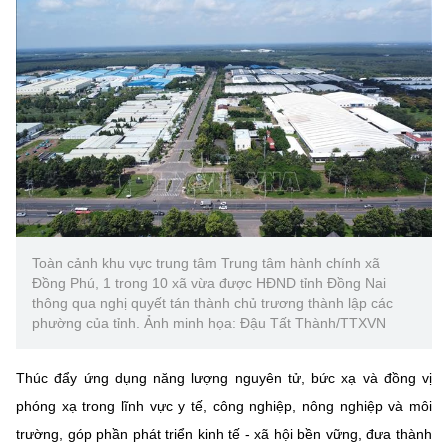
MST IOFFICE
Văn bản QPPL
Sở Khoa học và Công nghệ
Chuyển đổi số
THỐNG KÊ
Văn bản chỉ đạo điều hành
Bưu chính, Viễn thông
Multimedia
Khoa học và Công nghệ
Lấy ý kiến người dân về dự thảo VBQPPL
Sở hữu trí tuệ
THƯ ĐIỆN TỬ
Đổi mới sáng tạo
Tiêu chuẩn, đo lường, chất lượng
Khác
Chuyển đổi số
Năng lượng nguyên tử
Videos
Bưu chính, Viễn thông
Toàn cảnh khu vực trung tâm Trung tâm hành chính xã
Tin tổng hợp
Đồng Phú, 1 trong 10 xã vừa được HĐND tỉnh Đồng Nai
Infographic
thông qua nghị quyết tán thành chủ trương thành lập các
Sở hữu trí tuệ
Tin địa phương
phường của tỉnh. Ảnh minh họa: Đậu Tất Thành/TTXVN
Ảnh
Tiêu chuẩn, đo lường, chất lượng
Voice
Thúc đẩy ứng dụng năng lượng nguyên tử, bức xạ và đồng vị
phóng xạ trong lĩnh vực y tế, công nghiệp, nông nghiệp và môi
Năng lượng nguyên tử
Nhiệm vụ trọng tâm
trường, góp phần phát triển kinh tế - xã hội bền vững, đưa thành