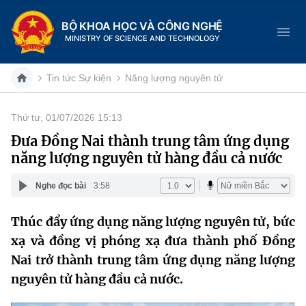
BỘ KHOA HỌC VÀ CÔNG NGHỆ
MINISTRY OF SCIENCE AND TECHNOLOGY
Tin tức Sự kiện
Năng lượng nguyên tử
Thứ tư, 01/07/2026 15:13
Danh mục
Đưa Đồng Nai thành trung tâm ứng dụng
năng lượng nguyên tử hàng đầu cả nước
Trang chủ
Nghe đọc bài
3:58
Giới thiệu
Thúc đẩy ứng dụng năng lượng nguyên tử, bức
Chức năng nhiệm vụ
Tin tức sự kiện
xạ và đồng vị phóng xạ đưa thành phố Đồng
Dịch vụ công
Nai trở thành trung tâm ứng dụng năng lượng
Cơ cấu tổ chức
Khoa học và Công nghệ
nguyên tử hàng đầu cả nước.
Hệ thống văn bản
Lịch sử phát triển
Đổi mới sáng tạo