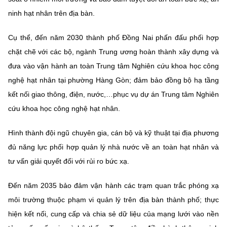
(Ghi rõ nguồn "https://mst.gov.vn" khi phát hành lại thông tin từ
website này)
ninh hạt nhân trên địa bàn.
Cụ thể, đến năm 2030 thành phố Đồng Nai phấn đấu phối hợp
chặt chẽ với các bộ, ngành Trung ương hoàn thành xây dựng và
đưa vào vận hành an toàn Trung tâm Nghiên cứu khoa học công
nghệ hạt nhân tại phường Hàng Gòn; đảm bảo đồng bộ hạ tầng
kết nối giao thông, điện, nước,…phục vụ dự án Trung tâm Nghiên
cứu khoa học công nghệ hạt nhân.
Hình thành đội ngũ chuyên gia, cán bộ và kỹ thuật tại địa phương
đủ năng lực phối hợp quản lý nhà nước về an toàn hạt nhân và
tư vấn giải quyết đối với rủi ro bức xạ.
Đến năm 2035 bảo đảm vận hành các trạm quan trắc phóng xạ
môi trường thuộc phạm vi quản lý trên địa bàn thành phố; thực
hiện kết nối, cung cấp và chia sẻ dữ liệu của mạng lưới vào nền