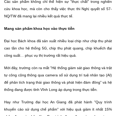
Các sản phẩm không chỉ thể hiện sự "thực chất" trong nghiên
Chọn ngôn ngữ
cứu khoa học, mà còn cho thấy việc thực thi Nghị quyết số 57-
Vietnamese
English
NQ/TW đã mang lại nhiều kết quả thực tế.
Mang sản phẩm khoa học vào thực tiễn
BỘ KHOA HỌC VÀ CÔNG NGHỆ
Đại học Bách khoa đã sản xuất nhiều loại chip như chip thu phát
MINISTRY OF SCIENCE AND TECHNOLOGY
cao tần cho hệ thống 5G, chip thu phát quang, chip khuếch đại
Điều khoản sử dụng
Theo dõi MST:
Góp ý
công suất… phục vụ thị trường rất hiệu quả.
Mới đây, trường còn ra mắt "Hệ thống giám sát giao thông và trật
Cơ quan chủ quản: Bộ Khoa học và Công nghệ (MST)
tự công cộng thông qua camera số sử dụng trí tuệ nhân tạo (AI)
Chịu trách nhiệm nội dung: Nguyễn Thị Hải Hằng
để phân tích trạng thái giao thông và phát hiện đám đông" và hệ
Giám đốc Trung tâm Truyền thông Khoa học và Công nghệ.
Liên hệ
thống đang được tỉnh Vĩnh Long áp dụng trong thực tiễn.
Địa chỉ: Ban Biên tập Cổng TTĐT - 18 Nguyễn Du, TP. Hà Nội
Điện thoại: 024 3936 9506
Hay như Trường đại học An Giang đã phát hành "Quy trình
Email:
stc@mst.gov.vn
khuyến cáo sử dụng chế phẩm" với hiệu quả giảm ít nhất 15%
©2026 Bản quyền thuộc Bộ Khoa Học và Công Nghệ