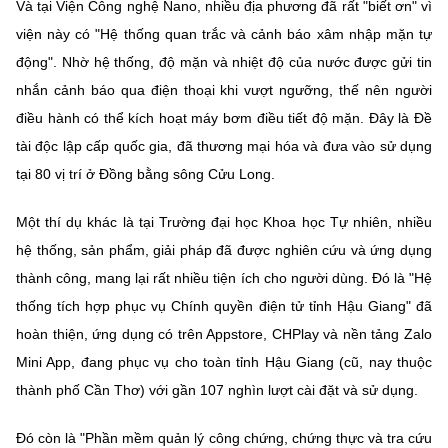
Và tại Viện Công nghệ Nano, nhiều địa phương đã rất "biết ơn" vì
viện này có "Hệ thống quan trắc và cảnh báo xâm nhập mặn tự
động". Nhờ hệ thống, độ mặn và nhiệt độ của nước được gửi tin
nhắn cảnh báo qua điện thoại khi vượt ngưỡng, thế nên người
điều hành có thể kích hoạt máy bơm điều tiết độ mặn. Đây là Đề
tài độc lập cấp quốc gia, đã thương mại hóa và đưa vào sử dụng
tại 80 vị trí ở Đồng bằng sông Cửu Long.
Một thí dụ khác là tại Trường đại học Khoa học Tự nhiên, nhiều
hệ thống, sản phẩm, giải pháp đã được nghiên cứu và ứng dụng
thành công, mang lại rất nhiều tiện ích cho người dùng. Đó là "Hệ
thống tích hợp phục vụ Chính quyền điện tử tỉnh Hậu Giang" đã
hoàn thiện, ứng dụng có trên Appstore, CHPlay và nền tảng Zalo
Mini App, đang phục vụ cho toàn tỉnh Hậu Giang (cũ, nay thuộc
thành phố Cần Thơ) với gần 107 nghìn lượt cài đặt và sử dụng.
Đó còn là "Phần mềm quản lý công chứng, chứng thực và tra cứu