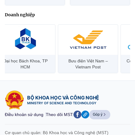
Doanh nghiệp
Bưu điện Việt Nam –
Công ty Cổ phần Hạ tầng
Hanoi 
Vietnam Post
Viễn Thông CMC
BỘ KHOA HỌC VÀ CÔNG NGHỆ
MINISTRY OF SCIENCE AND TECHNOLOGY
Điều khoản sử dụng
Theo dõi MST:
Góp ý
Cơ quan chủ quản: Bộ Khoa học và Công nghệ (MST)