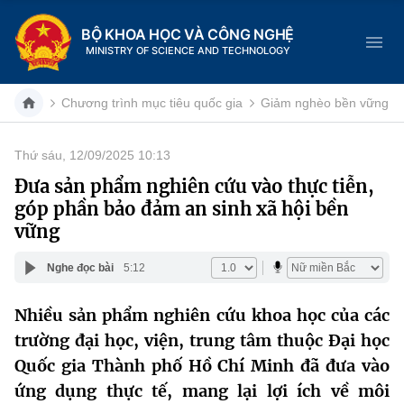
BỘ KHOA HỌC VÀ CÔNG NGHỆ
MINISTRY OF SCIENCE AND TECHNOLOGY
Chương trình mục tiêu quốc gia
Giảm nghèo bền vững
Thứ sáu, 12/09/2025 10:13
Danh mục
Đưa sản phẩm nghiên cứu vào thực tiễn,
góp phần bảo đảm an sinh xã hội bền
Trang chủ
vững
Giới thiệu
Nghe đọc bài
5:12
Chức năng nhiệm vụ
Tin tức sự kiện
Nhiều sản phẩm nghiên cứu khoa học của các
trường đại học, viện, trung tâm thuộc Đại học
Dịch vụ công
Cơ cấu tổ chức
Khoa học và Công nghệ
Quốc gia Thành phố Hồ Chí Minh đã đưa vào
Hệ thống văn bản
Lịch sử phát triển
Đổi mới sáng tạo
ứng dụng thực tế, mang lại lợi ích về môi