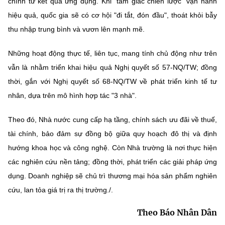
chính từ kết quả ứng dụng. Khi "tam giác chiến lược" vận hành
hiệu quả, quốc gia sẽ có cơ hội "đi tắt, đón đầu", thoát khỏi bẫy
thu nhập trung bình và vươn lên mạnh mẽ.
Những hoạt động thực tế, liên tục, mang tính chủ động như trên
vẫn là nhằm triển khai hiệu quả Nghị quyết số 57-NQ/TW; đồng
thời, gắn với Nghị quyết số 68-NQ/TW về phát triển kinh tế tư
nhân, dựa trên mô hình hợp tác "3 nhà".
Theo đó, Nhà nước cung cấp hạ tầng, chính sách ưu đãi về thuế,
tài chính, bảo đảm sự đồng bộ giữa quy hoạch đô thị và định
hướng khoa học và công nghệ. Còn Nhà trường là nơi thực hiện
các nghiên cứu nền tảng; đồng thời, phát triển các giải pháp ứng
dụng. Doanh nghiệp sẽ chủ trì thương mại hóa sản phẩm nghiên
cứu, lan tỏa giá trị ra thị trường./.
Theo Báo Nhân Dân