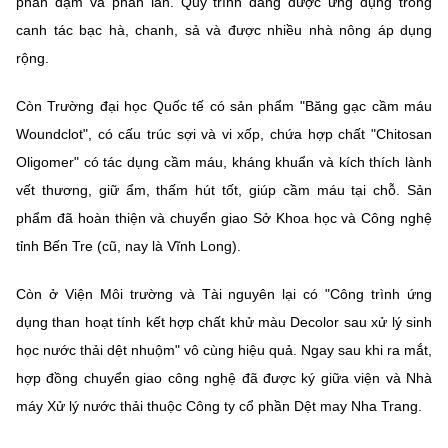
phân đạm và phân lân. Quy trình đang được ứng dụng trong
(Ghi rõ nguồn "https://mst.gov.vn" khi phát hành lại thông tin từ
website này)
canh tác bạc hà, chanh, sả và được nhiều nhà nông áp dụng
rộng.
Còn Trường đại học Quốc tế có sản phẩm "Băng gạc cầm máu
Woundclot", có cấu trúc sợi và vi xốp, chứa hợp chất "Chitosan
Oligomer" có tác dụng cầm máu, kháng khuẩn và kích thích lành
vết thương, giữ ẩm, thấm hút tốt, giúp cầm máu tại chỗ. Sản
phẩm đã hoàn thiện và chuyển giao Sở Khoa học và Công nghệ
tỉnh Bến Tre (cũ, nay là Vĩnh Long).
Còn ở Viện Môi trường và Tài nguyên lại có "Công trình ứng
dụng than hoạt tính kết hợp chất khử màu Decolor sau xử lý sinh
học nước thải dệt nhuộm" vô cùng hiệu quả. Ngay sau khi ra mắt,
hợp đồng chuyển giao công nghệ đã được ký giữa viện và Nhà
máy Xử lý nước thải thuộc Công ty cổ phần Dệt may Nha Trang.