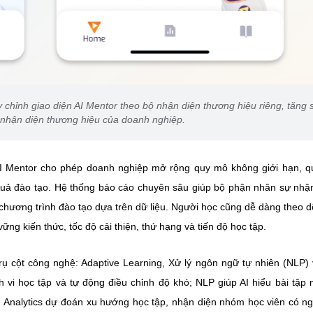
 chỉnh giao diện AI Mentor theo bộ nhận diện thương hiệu riêng, tăng 
nhận diện thương hiệu của doanh nghiệp.
I Mentor cho phép doanh nghiệp mở rộng quy mô không giới hạn, q
u quả đào tạo. Hệ thống báo cáo chuyên sâu giúp bộ phận nhân sự nhậ
chương trình đào tạo dựa trên dữ liệu. Người học cũng dễ dàng theo dõ
ng kiến thức, tốc độ cải thiện, thứ hạng và tiến độ học tập.
 cột công nghệ: Adaptive Learning, Xử lý ngôn ngữ tự nhiên (NLP) 
h vi học tập và tự động điều chỉnh độ khó; NLP giúp AI hiểu bài tập
ed Analytics dự đoán xu hướng học tập, nhận diện nhóm học viên có n