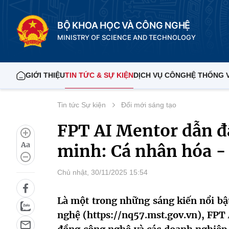
BỘ KHOA HỌC VÀ CÔNG NGHỆ
MINISTRY OF SCIENCE AND TECHNOLOGY
GIỚI THIỆU
TIN TỨC & SỰ KIỆN
DỊCH VỤ CÔNG
HỆ THỐNG 
Tin tức Sự kiện
Đổi mới sáng tạo
FPT AI Mentor dẫn đ
Aa
minh: Cá nhân hóa - 
Chủ nhật, 30/11/2025 15:54
Là một trong những sáng kiến nổi bậ
nghệ (https://nq57.mst.gov.vn), FPT