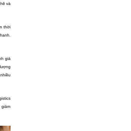
chẽ và
n thời
nhanh.
nh giá
 lượng
 nhiều
istics
, giảm