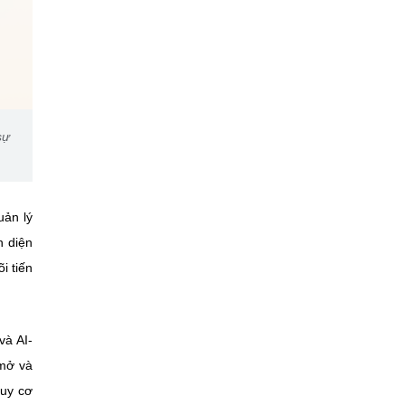
sự
uản lý
n diện
i tiến
và AI-
 mở và
guy cơ