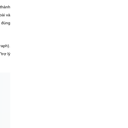
 thành
bài và
c đúng
raph).
trợ lý