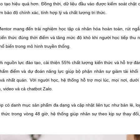
o tạo hiệu quả hơn. Đồng thời, dữ liệu đầu vào được kiểm soát chặt 
 bảo độ chính xác, tính hợp lý và chất lượng tri thức.
Mentor mang đến trải nghiệm học tập cá nhân hóa hoàn toàn, rút ngắ
ến thức đúng thời điểm và tăng mức độ khó khi người học tiếp thu 
hổ biến trong mô hình truyền thống.
0% nguồn lực đào tạo, cải thiện 55% chất lượng kiến thức và hỗ trợ đá
hấm điểm và dự đoán năng lực giúp bộ phận nhân sự giảm tải khối
à nhất quán. Với người học, hệ thống hỗ trợ mọi lúc, mọi nơi, dưới
 video và cả chatbot Zalo.
p có danh mục sản phẩm đa dạng và cập nhật liên tục như bán lẻ, log
 thức trong vòng 48 giờ, hệ thống giúp nhân sự theo kịp sự thay đổi