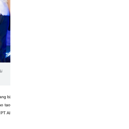
ải
ang bị
ào tạo
FPT AI