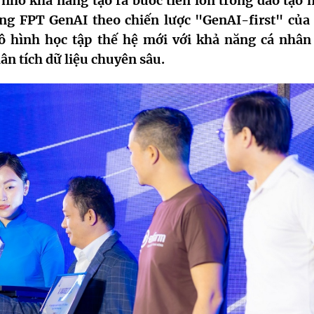
nhờ khả năng tạo ra bước tiến lớn trong đào tạo 
tảng FPT GenAI theo chiến lược "GenAI-first" của
 hình học tập thế hệ mới với khả năng cá nhân
ân tích dữ liệu chuyên sâu.